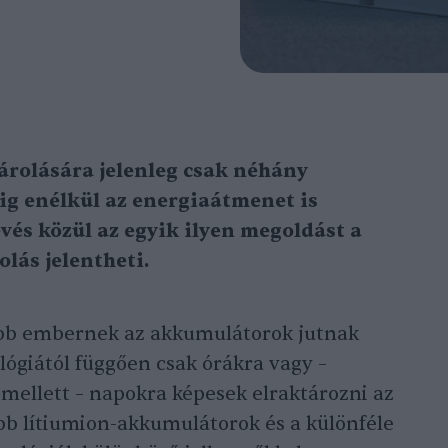
árolására jelenleg csak néhány
ig enélkül az energiaátmenet is
vés közül az egyik ilyen megoldást a
olás jelentheti.
öbb embernek az akkumulátorok jutnak
ógiától függően csak órákra vagy –
 mellett – napokra képesek elraktározni az
bb lítiumion-akkumulátorok és a különféle