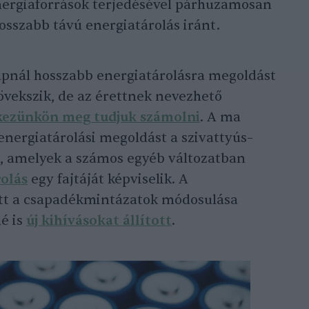
nergiaforrások terjedésével párhuzamosan
osszabb távú energiatárolás iránt.
napnál hosszabb energiatárolásra megoldást
övekszik, de az érettnek nevezhető
kezünkön meg tudjuk számolni
. A ma
energiatárolási megoldást a szivattyús–
k, amelyek a számos egyéb változatban
rolás
egy fajtáját képviselik. A
tt a csapadékmintázatok módosulása
é is
új kihívásokat állított
.