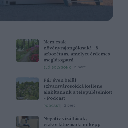
Nem csak
növényrajongóknak! – 8
arborétum, amelyet érdemes
meglátogatni
5 perc
ÉLŐ BOLYGÓNK
Pár éven belül
szivacsvárosokká kellene
alakítanunk a településeinket
– Podcast
2 perc
PODCAST
Negatív vízállások,
vízkorlátozások: miképp