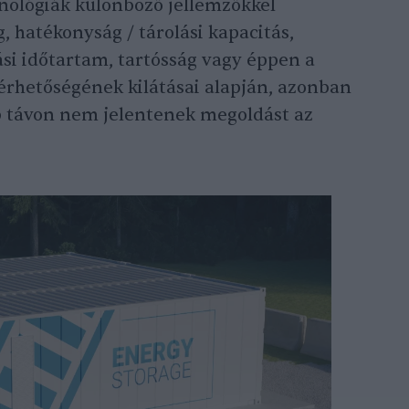
ológiák különböző jellemzőkkel
 hatékonyság / tárolási kapacitás,
ási időtartam, tartósság vagy éppen a
érhetőségének kilátásai alapján, azonban
b távon nem jelentenek megoldást az