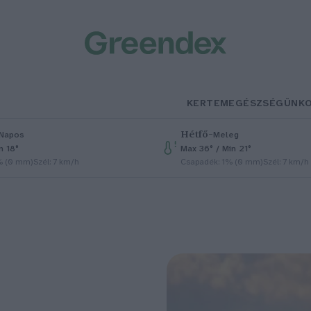
KERTEM
EGÉSZSÉGÜNK
Hétfő
–
Napos
Meleg
n 18°
Max 36° / Min 21°
% (0 mm)
Szél: 7 km/h
Csapadék: 1% (0 mm)
Szél: 7 km/h