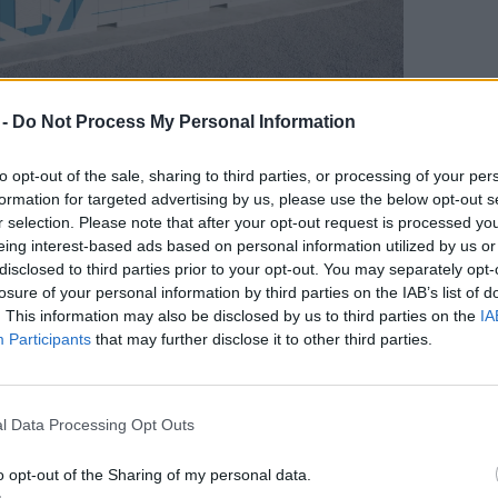
 -
Do Not Process My Personal Information
 tárolására, ami új technológiákat is megnyit.
to opt-out of the sale, sharing to third parties, or processing of your per
jlettségi szintjük mellett is jól
formation for targeted advertising by us, please use the below opt-out s
r selection. Please note that after your opt-out request is processed y
ban, elektromos autókban, háztartási
eing interest-based ads based on personal information utilized by us or
telepítve vagy az elektromos hálózat
disclosed to third parties prior to your opt-out. You may separately opt-
losure of your personal information by third parties on the IAB’s list of
 tökéletesen kielégítő megoldást
. This information may also be disclosed by us to third parties on the
IA
si területen sem nyújtanak, így érthető
Participants
that may further disclose it to other third parties.
ytatódik.
l Data Processing Opt Outs
o opt-out of the Sharing of my personal data.