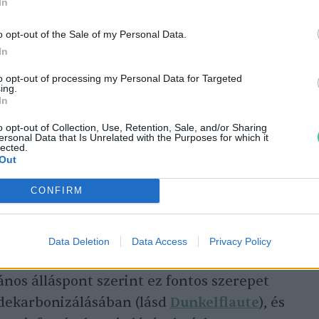
In
tik az akkumulátorok a gázfüggőség
o opt-out of the Sale of my Personal Data.
In
to opt-out of processing my Personal Data for Targeted
ing.
In
o opt-out of Collection, Use, Retention, Sale, and/or Sharing
ersonal Data that Is Unrelated with the Purposes for which it
 a hosszú távú
lected.
Out
CONFIRM
, amely
szerint
a megújulóenergia-termelő
s energiatároló kapacitás túltervezése
Data Deletion
Data Access
Privacy Policy
zükség hosszú távú tárolásra az
lános álláspont szerint ez fontos szerepet
 dekarbonizálásában (lásd
Dunkelflaute
), és