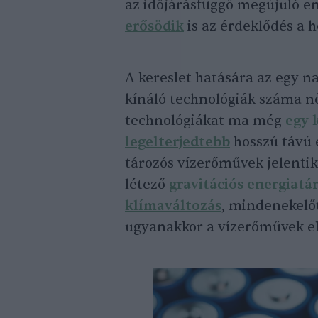
az időjárásfüggő megújuló e
erősödik
is az érdeklődés a h
A kereslet hatására az egy 
kínáló technológiák száma n
technológiákat ma még
egy 
legelterjedtebb
hosszú távú 
tározós vízerőművek jelenti
létező
gravitációs energiatá
klímaváltozás
, mindenekelő
ugyanakkor a vízerőművek el