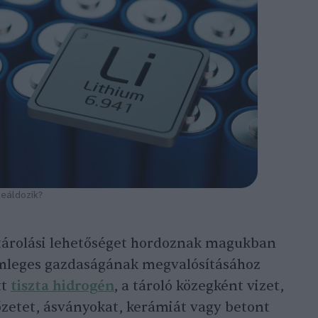
leáldozik?
tárolási lehetőséget hordoznak magukban
emleges gazdaságának megvalósításához
tt
tiszta hidrogén
, a tároló közegként vizet,
kőzetet, ásványokat, kerámiát vagy betont