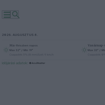
2026. AUGUSZTUS 8.
Ma
–
Vasárnap
–
Részben napos
Max 32° / Min 19°
Max 33° / Mi
Csapadék: 5% (0 mm)
Szél: 9 km/h
Csapadék: 0
időjárási adatok: