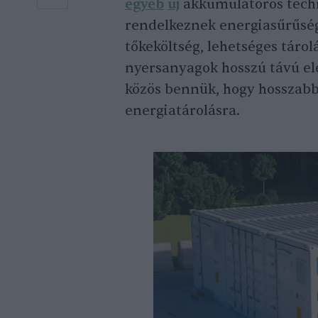
egyéb
új
akkumulátoros techn
rendelkeznek energiasűrűség,
tőkeköltség, lehetséges tárol
nyersanyagok hosszú távú el
közös bennük, hogy hosszab
energiatárolásra.