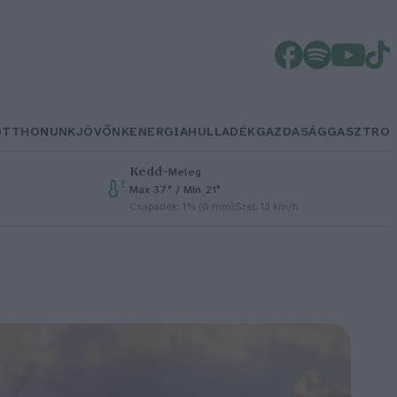
OTTHONUNK
JÖVŐNK
ENERGIA
HULLADÉK
GAZDASÁG
GASZTRO
Kedd
–
Meleg
Max 37° / Min 21°
Csapadék: 1% (0 mm)
Szél: 13 km/h