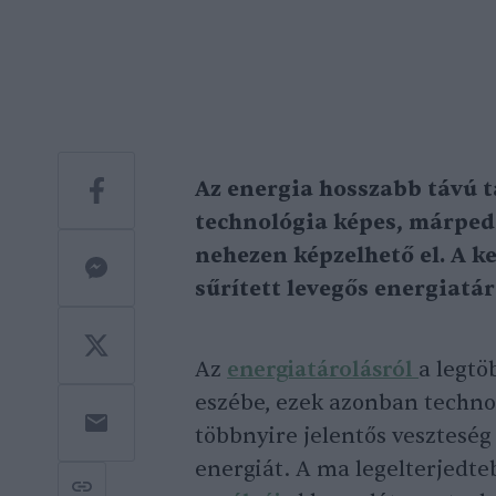
Az energia hosszabb távú t
technológia képes, márped
nehezen képzelhető el. A ke
sűrített levegős energiatár
Az
energiatárolásról
a legt
eszébe, ezek azonban technol
többnyire jelentős veszteség
energiát. A ma legelterjedte