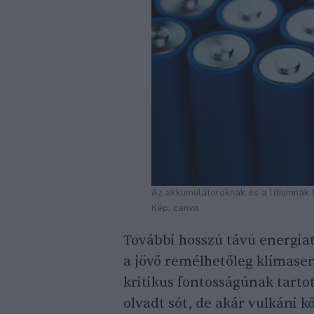
Az akkumulátoroknak és a lítiumnak 
Kép: canva
További hosszú távú energia
a jövő remélhetőleg klímas
kritikus fontosságúnak tarto
olvadt sót, de akár vulkáni 