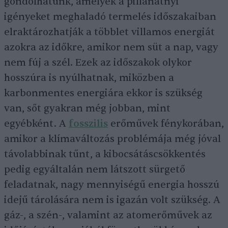
gondolhatunk, amelyek a pillanatnyi
igényeket meghaladó termelés időszakaiban
elraktározhatják a többlet villamos energiát
azokra az időkre, amikor nem süt a nap, vagy
nem fúj a szél. Ezek az időszakok olykor
hosszúra is nyúlhatnak, miközben a
karbonmentes energiára ekkor is szükség
van, sőt gyakran még jobban, mint
egyébként. A
fosszilis
erőművek fénykorában,
amikor a klímaváltozás problémája még jóval
távolabbinak tűnt, a kibocsátáscsökkentés
pedig egyáltalán nem látszott sürgető
feladatnak, nagy mennyiségű energia hosszú
idejű tárolására nem is igazán volt szükség. A
gáz-, a szén-, valamint az atomerőművek az