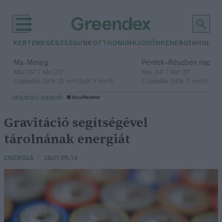
KERTEM
EGÉSZSÉGÜNK
OTTHONUNK
JÖVŐNK
ENERGIA
HULLA
–
–
Ma
Meleg
Péntek
Részben napos, 
Max 39° / Min 25°
Max 34° / Min 21°
Csapadék: 25% (0 mm)
Szél: 9 km/h
Csapadék: 55% (1 mm)
Szél: 
időjárási adatok:
Gravitáció segítségével
tárolnának energiát
ENERGIA
2021.05.14