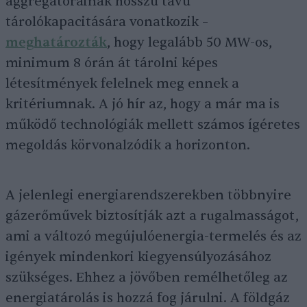
aggregátorainak hosszú távú
tárolókapacitására vonatkozik –
meghatározták
, hogy legalább 50 MW-os,
minimum 8 órán át tárolni képes
létesítmények felelnek meg ennek a
kritériumnak. A jó hír az, hogy a már ma is
működő technológiák mellett számos ígéretes
megoldás körvonalzódik a horizonton.
A jelenlegi energiarendszerekben többnyire
gázerőművek biztosítják azt a rugalmasságot,
ami a változó megújulóenergia-termelés és az
igények mindenkori kiegyensúlyozásához
szükséges. Ehhez a jövőben remélhetőleg az
energiatárolás is hozzá fog járulni. A földgáz