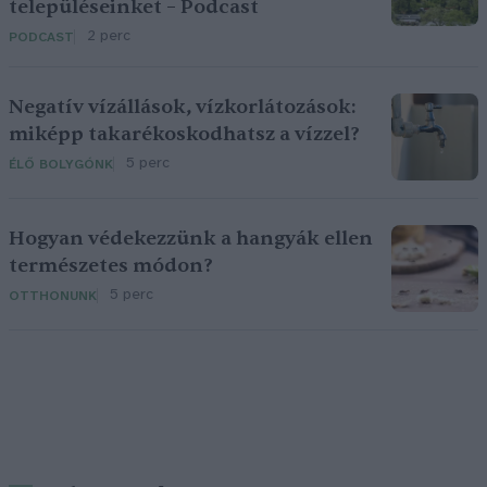
településeinket – Podcast
2 perc
PODCAST
Negatív vízállások, vízkorlátozások:
miképp takarékoskodhatsz a vízzel?
5 perc
ÉLŐ BOLYGÓNK
Hogyan védekezzünk a hangyák ellen
természetes módon?
5 perc
OTTHONUNK