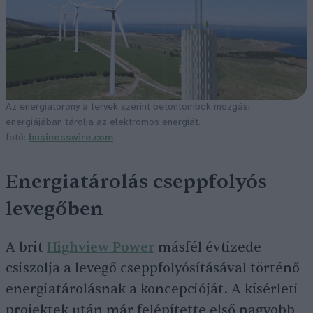
Az energiatorony a tervek szerint betontömbök mozgási
energiájában tárolja az elektromos energiát.
fotó:
businesswire.com
Energiatárolás cseppfolyós
levegőben
A brit
Highview Power
másfél évtizede
csiszolja a levegő cseppfolyósításával történő
energiatárolásnak a koncepcióját. A kísérleti
projektek után már felépítette első nagyobb,