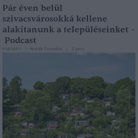
Pár éven belül
szivacsvárosokká kellene
alakítanunk a településeinket –
Podcast
Novák Zsombor
2 perc
PODCAST