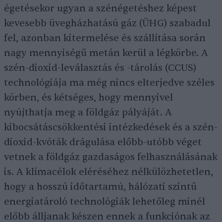
égetésekor ugyan a szénégetéshez képest
kevesebb üvegházhatású gáz (ÜHG) szabadul
fel, azonban kitermelése és szállítása során
nagy mennyiségű metán kerül a légkörbe. A
szén-dioxid-leválasztás és -tárolás (CCUS)
technológiája ma még nincs elterjedve széles
körben, és kétséges, hogy mennyivel
nyújthatja meg a földgáz pályáját. A
kibocsátáscsökkentési intézkedések és a szén-
dioxid-kvóták drágulása előbb-utóbb véget
vetnek a földgáz gazdaságos felhasználásának
is. A klímacélok eléréséhez nélkülözhetetlen,
hogy a hosszú időtartamú, hálózati szintű
energiatároló technológiák lehetőleg minél
előbb álljanak készen ennek a funkciónak az