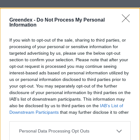
Míg az előbbi eljárás föld feletti tartályokat
Greendex -
Do Not Process My Personal
használ a sűrített levegő tárolására, addig
Information
más projektek megfelelő föld alatti
formációkat, geológiai képződményeket, a
If you wish to opt-out of the sale, sharing to third parties, or
processing of your personal or sensitive information for
célra kialakított üregeket vagy elhagyott
targeted advertising by us, please use the below opt-out
bányaaknákat vesznek igénybe. A
kanadai
section to confirm your selection. Please note that after your
opt-out request is processed you may continue seeing
Hydrostor
pontosan ezt teszi annyi
interest-based ads based on personal information utilized by
különbséggel, hogy az állandó
us or personal information disclosed to third parties prior to
your opt-out. You may separately opt-out of the further
nyomásviszonyokat vízzel tartja fenn. A
disclosure of your personal information by third parties on the
társaság szerint a technológia a hálózati
IAB’s list of downstream participants. This information may
szintű energiatárolás tekintetében
also be disclosed by us to third parties on the
IAB’s List of
Downstream Participants
that may further disclose it to other
versenyképes az akkumulátorokkal és a
third parties.
gázerőművekkel szemben. Ezt látszik igazolni
Personal Data Processing Opt Outs
a cég két üzeme – a kanadai egység által