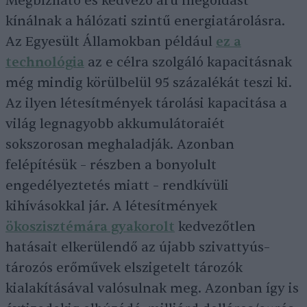
Megbízható és kedvező árú megoldást
kínálnak a hálózati szintű energiatárolásra.
Az Egyesült Államokban például
ez a
technológia
az e célra szolgáló kapacitásnak
még mindig körülbelül 95 százalékát teszi ki.
Az ilyen létesítmények tárolási kapacitása a
világ legnagyobb akkumulátoraiét
sokszorosan meghaladják. Azonban
felépítésük – részben a bonyolult
engedélyeztetés miatt – rendkívüli
kihívásokkal jár. A létesítmények
ökoszisztémára gyakorolt
kedvezőtlen
hatásait elkerülendő az újabb szivattyús–
tározós erőművek elszigetelt tározók
kialakításával valósulnak meg. Azonban így is