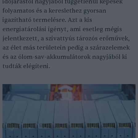
időjárástól nagyjából függetlenül képesek
folyamatos és a kereslethez gyorsan
igazítható termelésre. Azt a kis
energiatárolási igényt, ami esetleg mégis
jelentkezett, a szivattyús tározós erőművek,
az élet más területein pedig a szárazelemek
és az ólom-sav-akkumulátorok nagyjából ki
tudták elégíteni.