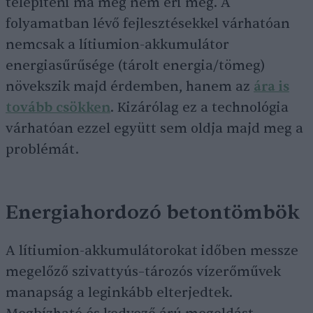
telepíteni ma még nem éri meg. A
folyamatban lévő fejlesztésekkel várhatóan
nemcsak a lítiumion-akkumulátor
energiasűrűsége (tárolt energia/tömeg)
növekszik majd érdemben, hanem az
ára is
tovább csökken
. Kizárólag ez a technológia
várhatóan ezzel együtt sem oldja majd meg a
problémát.
Energiahordozó betontömbök
A lítiumion-akkumulátorokat időben messze
megelőző szivattyús–tározós vízerőművek
manapság a leginkább elterjedtek.