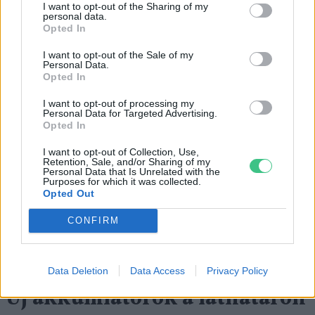
I want to opt-out of the Sharing of my
működtetett kereskedelmi és az ausztráliai
personal data.
demonstrációs üzem –, valamint a befektetői
Opted In
érdeklődés is.
I want to opt-out of the Sale of my
Personal Data.
Opted In
I want to opt-out of processing my
Personal Data for Targeted Advertising.
Opted In
I want to opt-out of Collection, Use,
Retention, Sale, and/or Sharing of my
Personal Data that Is Unrelated with the
Purposes for which it was collected.
Opted Out
CONFIRM
A kanadai Hydrostor is cseppfolyós levegőben tárolja
az energiát, és a nyomás megtartására vizet használ.
Data Deletion
Data Access
Privacy Policy
Új akkumlátorok a láthatáron