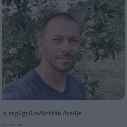
A régi gyümölcsfák őrzője
AGRÁRIUM