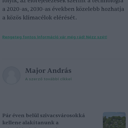
folyik, az előrejelezések szerint a technológia
a 2020-as, 2030-as években közelebb hozhatja
a közös klímacélok elérését.
Rengeteg fontos információ vár még rád! Nézz szét!
Major András
A szerző további cikkei
Pár éven belül szivacsvárosokká
kellene alakítanunk a