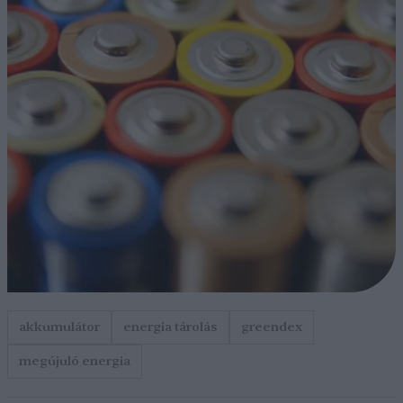
akkumulátor
energia tárolás
greendex
megújuló energia