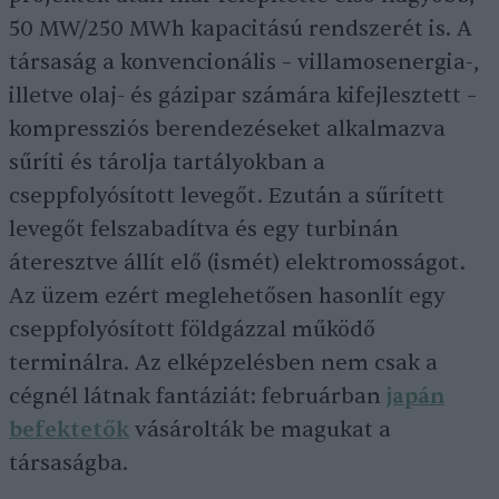
50 MW/250 MWh kapacitású rendszerét is. A
társaság a konvencionális – villamosenergia-,
illetve olaj- és gázipar számára kifejlesztett –
kompressziós berendezéseket alkalmazva
sűríti és tárolja tartályokban a
cseppfolyósított levegőt. Ezután a sűrített
levegőt felszabadítva és egy turbinán
áteresztve állít elő (ismét) elektromosságot.
Az üzem ezért meglehetősen hasonlít egy
cseppfolyósított földgázzal működő
terminálra. Az elképzelésben nem csak a
cégnél látnak fantáziát: februárban
japán
befektetők
vásárolták be magukat a
társaságba.