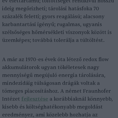
év élettartamú; töltöttségét rendkívül hosszú
ideig megőrizheti; tárolási hatásfoka 70
százalék feletti; gyors reagálású; alacsony
karbantartási igényű; rugalmas, ugyanis
szélsőséges hőmérsékleti viszonyok között is
üzemképes; továbbá tolerálja a túltöltést.
A már az 1970-es évek óta létező redox flow
akkumulátorok ugyan tökéletesek nagy
mennyiségű megújuló energia tárolására,
mindezidáig túlságosan drágák voltak a
tömeges piacosításhoz. A német Fraunhofer
Intézet
fejlesztése
a korábbiaknál könnyebb,
kisebb és költséghatékonyabb megoldást
eredményez, ami közelebb hozhatja az