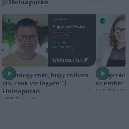
Holnapután
„Mindegy már, hogy milyen
A vegetáci
víz, csak víz legyen” |
az ember 
Holnapután
Greendex
29:5
Greendex
55:58