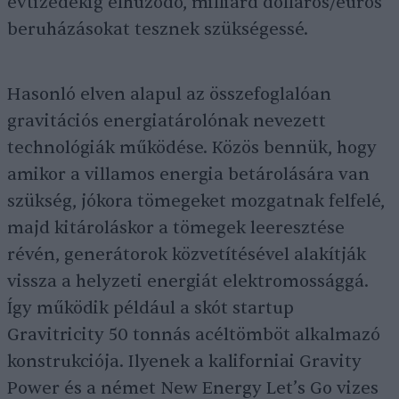
évtizedekig elhúzódó, milliárd dolláros/eurós
beruházásokat tesznek szükségessé.
Hasonló elven alapul az összefoglalóan
gravitációs energiatárolónak nevezett
technológiák működése. Közös bennük, hogy
amikor a villamos energia betárolására van
szükség, jókora tömegeket mozgatnak felfelé,
majd kitároláskor a tömegek leeresztése
révén, generátorok közvetítésével alakítják
vissza a helyzeti energiát elektromossággá.
Így működik például a skót startup
Gravitricity 50 tonnás acéltömböt alkalmazó
konstrukciója. Ilyenek a kaliforniai Gravity
Power és a német New Energy Let’s Go vizes