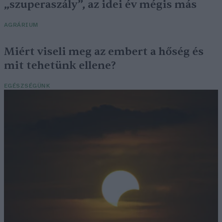
„szuperaszály”, az idei év mégis más
AGRÁRIUM
Miért viseli meg az embert a hőség és
mit tehetünk ellene?
EGÉSZSÉGÜNK