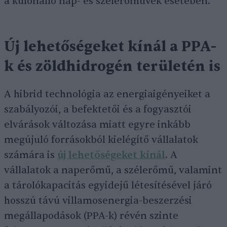
a különálló nap- és szélerőművek esetében.
Új lehetőségeket kínál a PPA-
k és zöldhidrogén területén is
A hibrid technológia az energiaigényeiket a
szabályozói, a befektetői és a fogyasztói
elvárások változása miatt egyre inkább
megújuló forrásokból kielégítő vállalatok
számára is
új lehetőségeket kínál
. A
vállalatok a naperőmű, a szélerőmű, valamint
a tárolókapacitás egyidejű létesítésével járó
hosszú távú villamosenergia-beszerzési
megállapodások (PPA-k) révén szinte