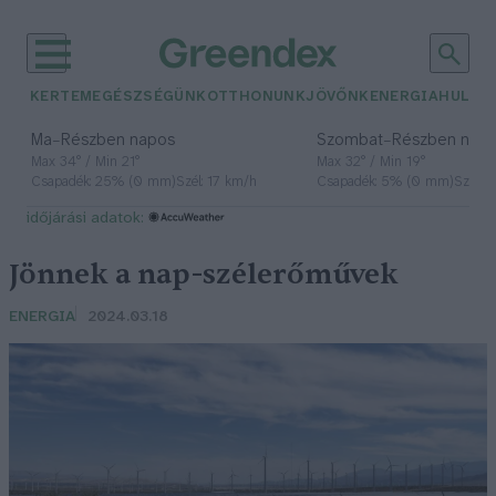
KERTEM
EGÉSZSÉGÜNK
OTTHONUNK
JÖVŐNK
ENERGIA
HULLA
–
–
Ma
Részben napos
Szombat
Részben nap
Max 34° / Min 21°
Max 32° / Min 19°
Csapadék: 25% (0 mm)
Szél: 17 km/h
Csapadék: 5% (0 mm)
Szél: 
időjárási adatok:
Jönnek a nap-szélerőművek
ENERGIA
2024.03.18