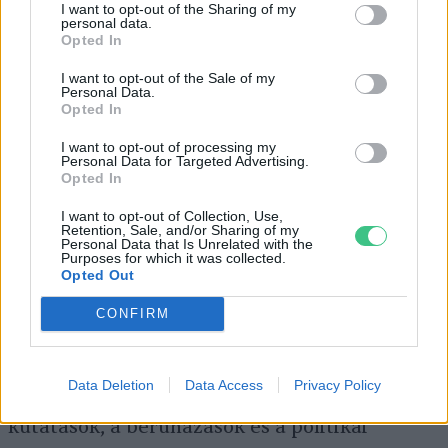
I want to opt-out of the Sharing of my
indiai kormány 2018-ban külön
nemzeti szél-
personal data.
Opted In
nap hibrid irányelvet
is elfogadott, amellyel
I want to opt-out of the Sale of my
keretet kíván biztosítani a hálózatra kapcsolt
Personal Data.
Opted In
szeles-napelemes hibrid rendszerek
támogatásához az átviteli infrastruktúra és a
I want to opt-out of processing my
Personal Data for Targeted Advertising.
földterület hatékony hasznosítása érdekében.
Opted In
I want to opt-out of Collection, Use,
Retention, Sale, and/or Sharing of my
Tanulmányok szerint a hibrid megújuló
Personal Data that Is Unrelated with the
Purposes for which it was collected.
energiarendszerek nemcsak kielégíthetik a
Opted Out
jövőbeli energiaigényeket, hanem termelésük
CONFIRM
fenntarthatóan
meg is haladhatja
ennek
mértékét, feltéve, hogy a döntéshozók
Data Deletion
Data Access
Privacy Policy
összehangolt erőfeszítéseket tesznek a
kutatások, a beruházások és a politikai