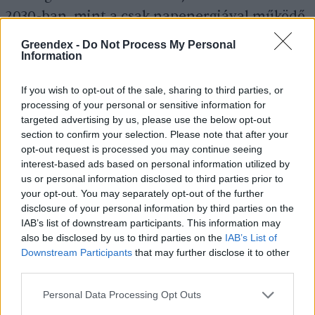
2030-ban, mint a csak napenergiával működő
rendszereket.
Greendex -
Do Not Process My Personal
Information
If you wish to opt-out of the sale, sharing to third parties, or
processing of your personal or sensitive information for
targeted advertising by us, please use the below opt-out
section to confirm your selection. Please note that after your
opt-out request is processed you may continue seeing
interest-based ads based on personal information utilized by
us or personal information disclosed to third parties prior to
your opt-out. You may separately opt-out of the further
disclosure of your personal information by third parties on the
IAB’s list of downstream participants. This information may
A hibrid technológia új lehetőségeket is nyújt.
also be disclosed by us to third parties on the
IAB’s List of
Kép: pexels
Downstream Participants
that may further disclose it to other
third parties.
A tenger is besegít
Personal Data Processing Opt Outs
A terület növekvő fontosságát jelzi, hogy az