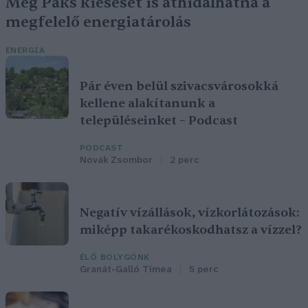
Még Paks kiesését is áthidalhatná a
megfelelő energiatárolás
ENERGIA
Pár éven belül szivacsvárosokká
kellene alakítanunk a
településeinket – Podcast
PODCAST
Novák Zsombor
2 perc
Negatív vízállások, vízkorlátozások:
miképp takarékoskodhatsz a vízzel?
ÉLŐ BOLYGÓNK
Granát-Galló Tímea
5 perc