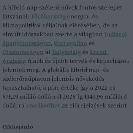
A hibrid nap-szélerőművek fontos szerepet
játszanak
Törökország
energia- és
klímapolitikai céljainak elérésében, de az
elmúlt időszakban szerte a világban
Indiától
Spanyolországon
,
Portugálián
és
Olaszországon
át
Bulgáriáig
és
Szaúd-
Arábiáig
újabb és újabb tervek és kapacitások
jelentek meg. A globális hibrid nap- és
szélerőműpiacon jelentős növekedés
tapasztalható, a piac értéke így a 2022-es
871,29 millió dollárról 2028-ig 1349,96 milliárd
dollárra
emelkedhet
az előrejelzések szerint.
Cikkajánló