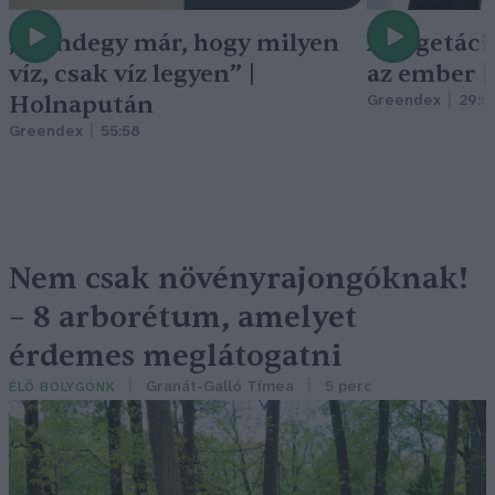
„Mindegy már, hogy milyen
A vegetáci
víz, csak víz legyen” |
az ember 
Holnapután
Greendex
29:5
Greendex
55:58
Nem csak növényrajongóknak!
– 8 arborétum, amelyet
érdemes meglátogatni
Granát-Galló Tímea
5 perc
ÉLŐ BOLYGÓNK