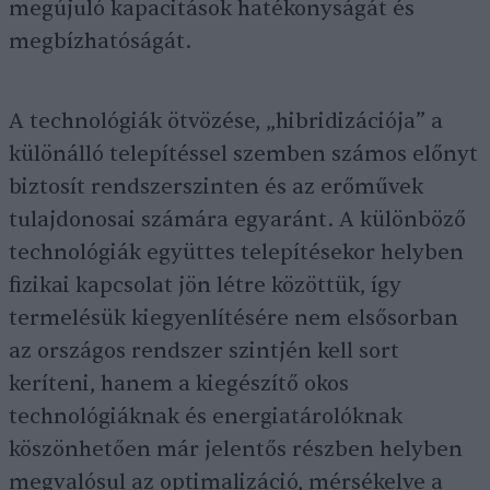
megújuló kapacitások hatékonyságát és
megbízhatóságát.
A technológiák ötvözése, „hibridizációja” a
különálló telepítéssel szemben számos előnyt
biztosít rendszerszinten és az erőművek
tulajdonosai számára egyaránt. A különböző
technológiák együttes telepítésekor helyben
fizikai kapcsolat jön létre közöttük, így
termelésük kiegyenlítésére nem elsősorban
az országos rendszer szintjén kell sort
keríteni, hanem a kiegészítő okos
technológiáknak és energiatárolóknak
köszönhetően már jelentős részben helyben
megvalósul az optimalizáció, mérsékelve a