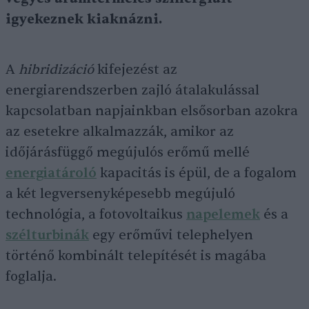
igyekeznek kiaknázni.
A
hibridizáció
kifejezést az
energiarendszerben zajló átalakulással
kapcsolatban napjainkban elsősorban azokra
az esetekre alkalmazzák, amikor az
időjárásfüggő megújulós erőmű mellé
energiatároló
kapacitás is épül, de a fogalom
a két legversenyképesebb megújuló
technológia, a fotovoltaikus
napelemek
és a
szélturbinák
egy erőművi telephelyen
történő kombinált telepítését is magába
foglalja.