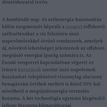
döntéshozatal terén.
A kombinált nap- és szélenergia-hasznosítás
külön szegmensét képezik a
tengeri
(offshore)
szélturbinákat a víz felszínén úszó
naperőművekkel ötvöző rendszerek, amelyek
új, növekvő lehetőséget jelentenek az offshore
megújuló energiai iparág számára is. Az
Északi-tengerrel kapcsolatban végzett ez
irányú
kutatások
szerint úszó napelemek
hozzáadott telepítésével viszonylag alacsony
besugárzási értékek mellett is közel 50%-kal
növelhető a megújulóenergia-termelés
hozama. A két technológia egymást kiegészítő
jellege bizonyos klímaváltozási