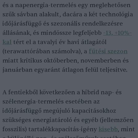
és a napenergia-termelés egy meglehetősen
szűk sávban alakult, dacára a két technológia
időjárásfüggő és szezonális rendelkezésre
állásának, és mindössze legfeljebb
-13, +10%-
kal
tért el a tavalyi év havi átlagától
(terawattórában számolva), a
fűtési szezon
miatt kritikus októberben, novemberben és
januárban egyaránt átlagon felül teljesítve.
A fentiekből következően a hibrid nap- és
szélenergia-termelés esetében az
időjárásfüggő megújuló kapacitásokhoz
szükséges energiatároló és egyéb (jellemzően
fosszilis) tartalékkapacitás-igény
kisebb
, mint