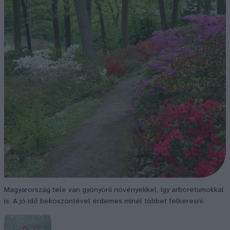
Magyarország tele van gyönyörű növényekkel, így arborétumokkal
is. A jó idő beköszöntével érdemes minél többet felkeresni.