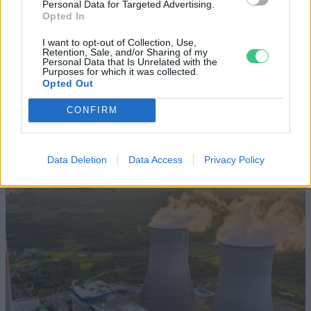
Personal Data for Targeted Advertising.
SZEMLE
Opted In
I want to opt-out of Collection, Use,
Elképesztő felvétel mutatja meg,
Retention, Sale, and/or Sharing of my
Personal Data that Is Unrelated with the
mekkora a különbség az áradó és a
Purposes for which it was collected.
Opted Out
kiszáradó Duna között
CONFIRM
ÉLŐ BOLYGÓNK
Data Deletion
Data Access
Privacy Policy