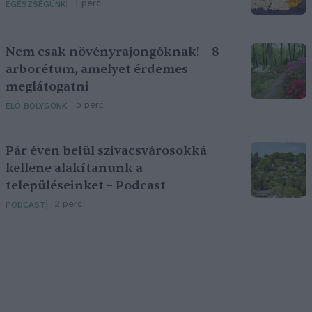
1 perc
EGÉSZSÉGÜNK
Nem csak növényrajongóknak! – 8
arborétum, amelyet érdemes
meglátogatni
5 perc
ÉLŐ BOLYGÓNK
Pár éven belül szivacsvárosokká
kellene alakítanunk a
településeinket – Podcast
2 perc
PODCAST