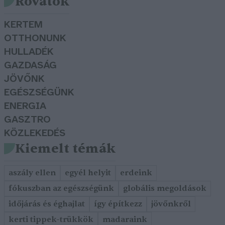
Rovatok
KERTEM
OTTHONUNK
HULLADÉK
GAZDASÁG
JÖVŐNK
EGÉSZSÉGÜNK
ENERGIA
GASZTRO
KÖZLEKEDÉS
Kiemelt témák
aszály ellen
egyél helyit
erdeink
fókuszban az egészségünk
globális megoldások
időjárás és éghajlat
így építkezz
jövőnkről
kerti tippek-trükkök
madaraink