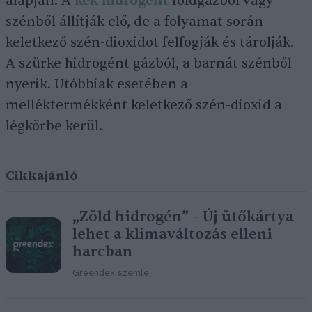
alapján. A
kék hidrogént
földgázból vagy
szénből állítják elő, de a folyamat során
keletkező szén-dioxidot felfogják és tárolják.
A szürke hidrogént gázból, a barnát szénből
nyerik. Utóbbiak esetében a
melléktermékként keletkező szén-dioxid a
légkörbe kerül.
Cikkajánló
„Zöld hidrogén” – Új ütőkártya
lehet a klímaváltozás elleni
harcban
Greendex szemle