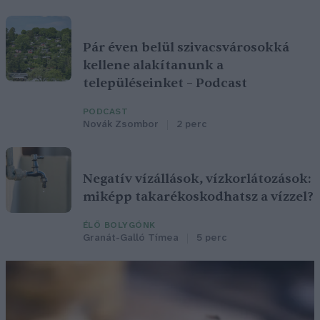
Pár éven belül szivacsvárosokká
kellene alakítanunk a
településeinket – Podcast
PODCAST
Novák Zsombor
2 perc
Negatív vízállások, vízkorlátozások:
miképp takarékoskodhatsz a vízzel?
ÉLŐ BOLYGÓNK
Granát-Galló Tímea
5 perc