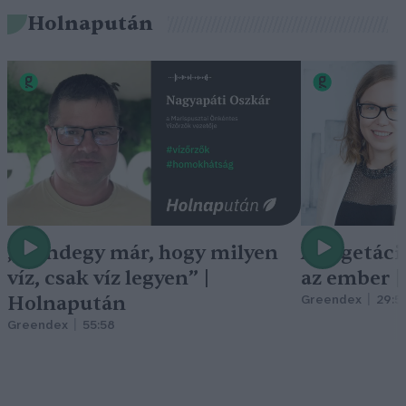
Holnapután
„Mindegy már, hogy milyen
A vegetáci
víz, csak víz legyen” |
az ember 
Holnapután
Greendex
29:5
Greendex
55:58