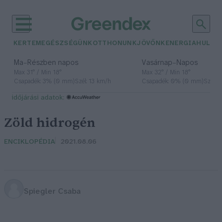
KERTEM
EGÉSZSÉGÜNK
OTTHONUNK
JÖVŐNK
ENERGIA
HULLA
–
–
Ma
Részben napos
Vasárnap
Napos
Max 31° / Min 18°
Max 32° / Min 18°
Csapadék: 3% (0 mm)
Szél: 13 km/h
Csapadék: 0% (0 mm)
Szél: 
időjárási adatok:
Zöld hidrogén
ENCIKLOPÉDIA
2021.08.06
Spiegler Csaba