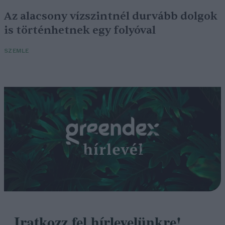
Az alacsony vízszintnél durvább dolgok
is történhetnek egy folyóval
SZEMLE
Iratkozz fel hírlevelünkre!