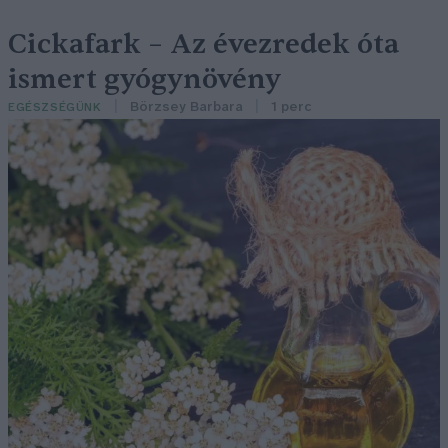
Cickafark – Az évezredek óta
ismert gyógynövény
Börzsey Barbara
1 perc
EGÉSZSÉGÜNK