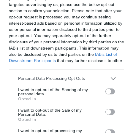
targeted advertising by us, please use the below opt-out
section to confirm your selection. Please note that after your
opt-out request is processed you may continue seeing
interest-based ads based on personal information utilized by
us or personal information disclosed to third parties prior to
your opt-out. You may separately opt-out of the further
disclosure of your personal information by third parties on the
IAB’s list of downstream participants. This information may
also be disclosed by us to third parties on the
IAB’s List of
Downstream Participants
that may further disclose it to other
third parties.
Personal Data Processing Opt Outs
Négy éven belül valósággá válhatnak az
elektromos repülőjáratok Európában
I want to opt-out of the Sharing of my
personal data.
Opted In
KÖZLEKEDÉS
I want to opt-out of the Sale of my
Personal Data.
Történelmi aszály sújtja Nagy-
Opted In
Britanniát is
I want to opt-out of processing my