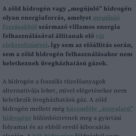
A zöld hidrogén vagy „megújuló” hidrogén
olyan energiaforrás, amelyet
megújuló
forrásokból
származó villamos energia
felhasználásával
állítanak elő
víz
elektrolízisével
. Így sem az előállítás során,
sem a zöld hidrogén felhasználásakor nem
keletkeznek üvegházhatású gázok.
A hidrogén a fosszilis tüzelőanyagok
alternatívája lehet, mivel elégetésekor nem
keletkezik üvegházhatású gáz. A zöld
hidrogén mellett még
háromféle „árnyalatú”
hidrogént
különböztetnek meg a gyártási
folyamat és az ebből eredő kibocsátás