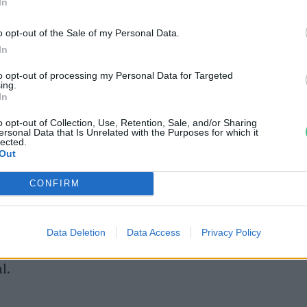
In
en?”
tanulmányukban
arra figyelmeztettek,
%-kal rosszabb hatással lehet az éghajlatra,
o opt-out of the Sale of my Personal Data.
In
állítása során keletkező kibocsátások és a
onos mennyiségű energia előállításához
to opt-out of processing my Personal Data for Targeted
ing.
orzata miatt.
In
o opt-out of Collection, Use, Retention, Sale, and/or Sharing
ersonal Data that Is Unrelated with the Purposes for which it
lected.
 a kék hidrogénnel kapcsolatos projektekre
Out
meghatározni annak biztosítása érdekében,
CONFIRM
a során elegendő üvegházhatású
 ahhoz, hogy alacsony szén-dioxid-
ek, de számos környezetvédő és zöld energia
Data Deletion
Data Access
Privacy Policy
a kormányra, hogy teljesen hagyjon fel a
l.