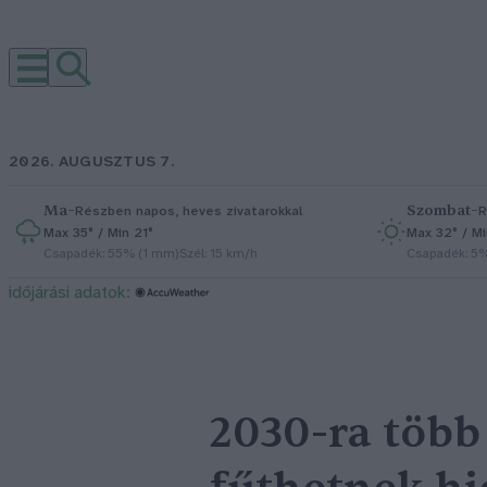
2026. AUGUSZTUS 7.
Ma
–
Szombat
–
Részben napos, heves zivatarokkal
R
Max 35° / Min 21°
Max 32° / Mi
Csapadék: 55% (1 mm)
Szél: 15 km/h
Csapadék: 5
időjárási adatok:
2030-ra több