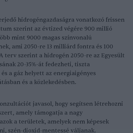
terjedő hidrogéngazdaságra vonatkozó frissen
tum szerint az évtized végére 900 millió
 több mint 9000 magas színvonalú
, ami 2050-re 13 milliárd fontra és 100
 terv szerint a hidrogén 2050-re az Egyesült
sának 20-35%-át fedezheti, tiszta
j és a gáz helyett az energiaigényes
átásban és a közlekedésben.
konzultációt javasol, hogy segítsen létrehozni
szert, amely támogatja a nagy
 azok a területek, amelyek nem képesek
i, szén-dioxid-mentessé váljanak.