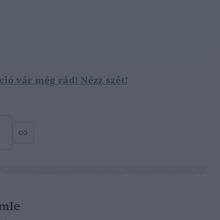
ió vár még rád! Nézz szét!
emle