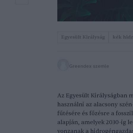
Egyesült Királyság
kék hid
Greendex szemle
Az Egyesült Királyságban m
használni az alacsony szén
fűtésére és főzésre a fosszi
alapján, amelyek 2030-ig l
vonzanak a hidrogéngazda