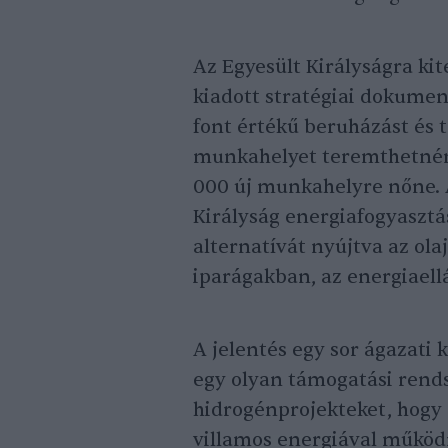
Az Egyesült Királyságra ki
kiadott stratégiai dokumen
font értékű beruházást és
munkahelyet teremthetnének
000 új munkahelyre nőne. A
Királyság energiafogyasztá
alternatívát nyújtva az ola
iparágakban, az energiaell
A jelentés egy sor ágazati 
egy olyan támogatási rend
hidrogénprojekteket, hogy
villamos energiával működn