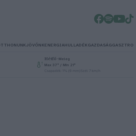
OTTHONUNK
JÖVŐNK
ENERGIA
HULLADÉK
GAZDASÁG
GASZTRO
Hétfő
–
Meleg
Max 37° / Min 21°
Csapadék: 1% (0 mm)
Szél: 7 km/h