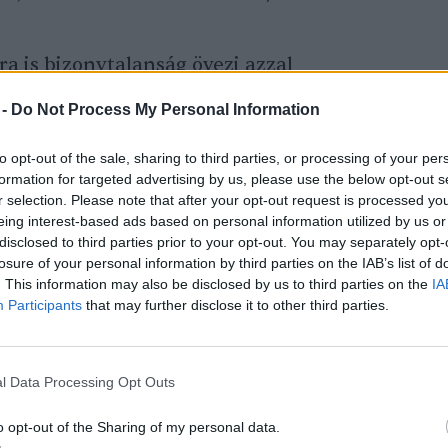
a is bizonytalanság övezi azzal
ány hogyan fogja meghatározni a több
 -
Do Not Process My Personal Information
méltányos támogatását, és hogy a költségeket
sztül vagy az államkincstár fogja-e viselni.
to opt-out of the sale, sharing to third parties, or processing of your per
formation for targeted advertising by us, please use the below opt-out s
 egy ágazati konzultációt követően még
r selection. Please note that after your opt-out request is processed y
gja a helyzetet.
eing interest-based ads based on personal information utilized by us or
disclosed to third parties prior to your opt-out. You may separately opt-
losure of your personal information by third parties on the IAB’s list of
. This information may also be disclosed by us to third parties on the
IA
rogénprojektek közé tartoznak a „
zöld
Participants
that may further disclose it to other third parties.
lyek a vízből hidrogént vonnak ki, és
gén marad, valamint a „kék hidrogén”,
-gázból vonja ki a hidrogént, mielőtt a
l Data Processing Opt Outs
ú gázok kibocsátását megkötné. A múlt
o opt-out of the Sharing of my personal data.
 Cornell és Stanford egyetemek kutatói