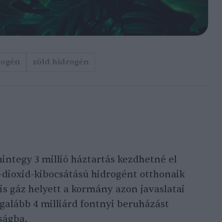
rogén
zöld hidrogén
integy 3 millió háztartás kezdhetné el
-dioxid-kibocsátású hidrogént otthonaik
lis gáz helyett a kormány azon javaslatai
egalább 4 milliárd fontnyi beruházást
ságba.