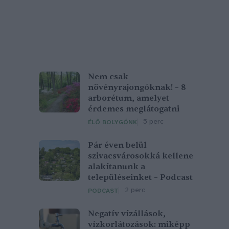
Nem csak
növényrajongóknak! – 8
arborétum, amelyet
érdemes meglátogatni
5 perc
ÉLŐ BOLYGÓNK
Pár éven belül
szivacsvárosokká kellene
alakítanunk a
településeinket – Podcast
2 perc
PODCAST
Negatív vízállások,
vízkorlátozások: miképp