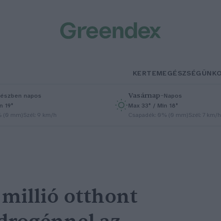
KERTEM
EGÉSZSÉGÜNK
Vasárnap
–
észben napos
Napos
n 19°
Max 33° / Min 18°
% (0 mm)
Szél: 9 km/h
Csapadék: 0% (0 mm)
Szél: 7 km/h
 millió otthont