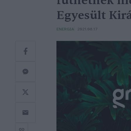
fűthetnek hi
Egyesült Kir
ENERGIA
2021.08.17