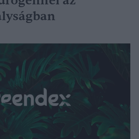
drogénnel az
ályságban