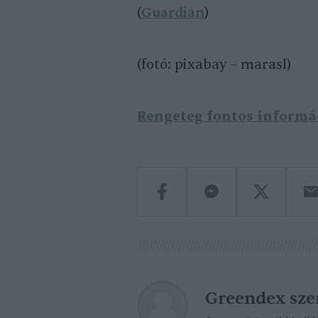
(
Guardian
)
(fotó: pixabay – marasl)
Rengeteg fontos informác
Greendex sz