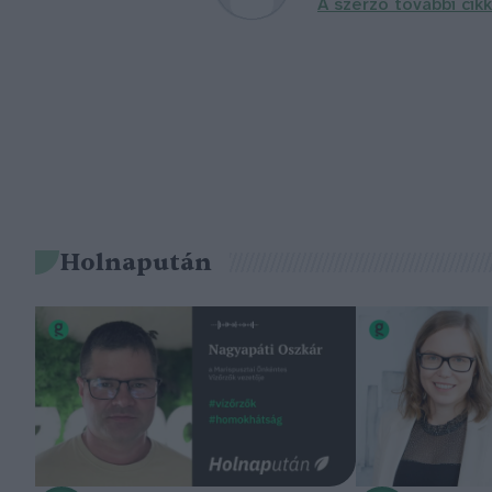
A szerző további cikk
Holnapután