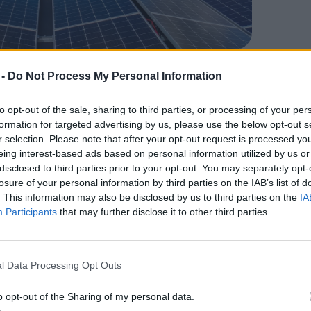
hető legpontosabb méretezési szolgáltatást nyújtsa az
 -
Do Not Process My Personal Information
tosságú, hogy minden beruházás szilárd
to opt-out of the sale, sharing to third parties, or processing of your per
 valósuljon meg. Olyan rendszereket
formation for targeted advertising by us, please use the below opt-out s
r selection. Please note that after your opt-out request is processed y
zálják a napelem-teljesítményt, az
eing interest-based ads based on personal information utilized by us or
kihasználják a tárolásban rejlő új üzleti
disclosed to third parties prior to your opt-out. You may separately opt-
losure of your personal information by third parties on the IAB’s list of
ogy a befektetők és a finanszírozók
. This information may also be disclosed by us to third parties on the
IA
pontos modellezéssel lehet minimalizálni,
Participants
that may further disclose it to other third parties.
 döntést adatokra és transzparens
l Data Processing Opt Outs
o opt-out of the Sharing of my personal data.