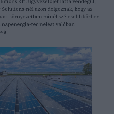
lutions Kft. ügyvezetőjét látta vendégül,
y Solutions-nél azon dolgoznak, hogy az
ipari környezetben minél szélesebb körben
 a napenergia-termelést valóban
óvá.