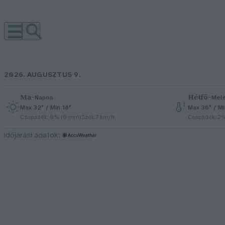
2026. AUGUSZTUS 9.
Ma
–
Hétfő
–
Napos
Mel
Max 32° / Min 18°
Max 36° / M
Csapadék: 0% (0 mm)
Szél: 7 km/h
Csapadék: 2
időjárási adatok: