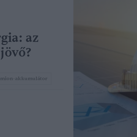
gia: az
 jövő?
iumion-akkumulátor