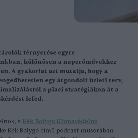
árolók térnyerése egyre
ánkban, különösen a naperőművekhez
en. A gyakorlat azt mutatja, hogy a
engedhetetlen egy átgondolt üzleti terv,
malizálástól a piaci stratégiákon át a
kérdést lefed.
elnök, a
Kék Bolygó Klímavédelmi
ke Kék Bolygó című podcast-műsorában