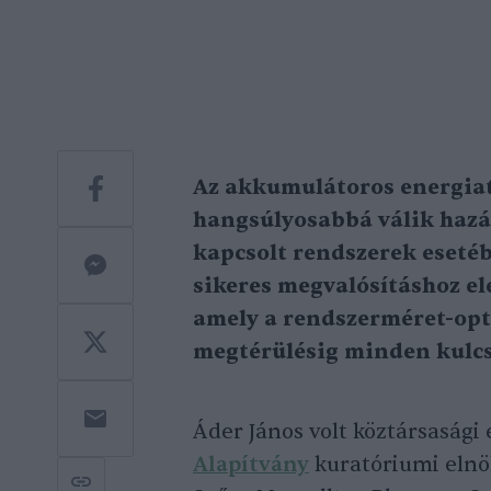
Az akkumulátoros energiat
hangsúlyosabbá válik haz
kapcsolt rendszerek esetéb
sikeres megvalósításhoz el
amely a rendszerméret-opti
megtérülésig minden kulcs
Áder János volt köztársasági 
Alapítvány
kuratóriumi elnö