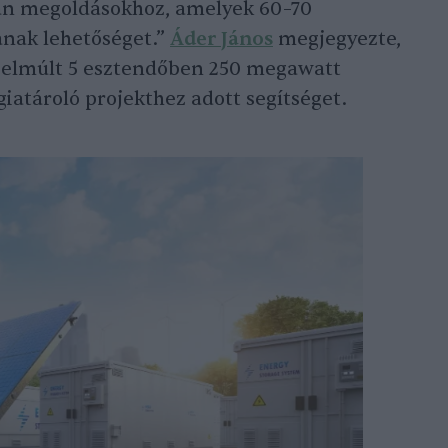
an megoldásokhoz, amelyek 60–70
anak lehetőséget.”
Áder János
megjegyezte,
z elmúlt 5 esztendőben 250 megawatt
iatároló projekthez adott segítséget.