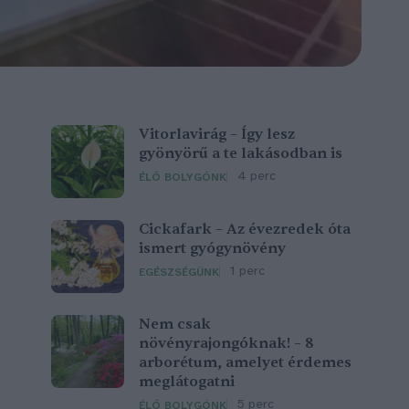
Vitorlavirág – Így lesz
gyönyörű a te lakásodban is
4 perc
ÉLŐ BOLYGÓNK
Cickafark – Az évezredek óta
ismert gyógynövény
1 perc
EGÉSZSÉGÜNK
Nem csak
növényrajongóknak! – 8
arborétum, amelyet érdemes
meglátogatni
5 perc
ÉLŐ BOLYGÓNK