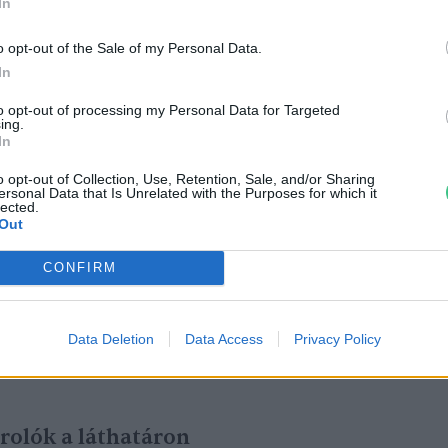
nergia
In
o opt-out of the Sale of my Personal Data.
 2021-ben induló cég történetét is. A
In
málisan méretezett ipari és erőművi
to opt-out of processing my Personal Data for Targeted
átoros megoldások független
ing.
In
k tervezésével foglalkozik. Mivel nincs két
jekt, az akkumulátorméretező
o opt-out of Collection, Use, Retention, Sale, and/or Sharing
ersonal Data that Is Unrelated with the Purposes for which it
bottan segít a beruházási célokhoz
lected.
Out
emrendszer és
lítiumion
-akkumulátor
ban.
CONFIRM
Data Deletion
Data Access
Privacy Policy
rolók a láthatáron