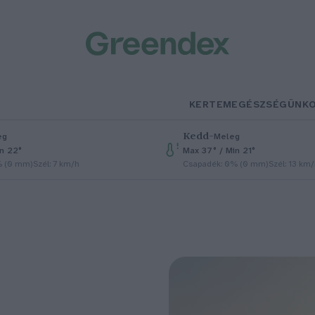
KERTEM
EGÉSZSÉGÜNK
Kedd
–
eg
Meleg
in 22°
Max 37° / Min 21°
% (0 mm)
Szél: 7 km/h
Csapadék: 0% (0 mm)
Szél: 13 km