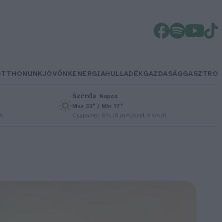
OTTHONUNK
JÖVŐNK
ENERGIA
HULLADÉK
GAZDASÁG
GASZTRO
Szerda
–
Napos
Max 33° / Min 17°
/h
Csapadék: 0% (0 mm)
Szél: 9 km/h