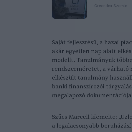
Greendex Szemle
Saját fejlesztésű, a hazai pi
akár egyetlen nap alatt elkés
modellt. Tanulmányuk többek
rendszerméretet, a várható m
elkészült tanulmány használ
banki finanszírozói tárgyalá
megalapozó dokumentációja
Szűcs Marcell kiemelte: „Üzl
a legalacsonyabb beruházási