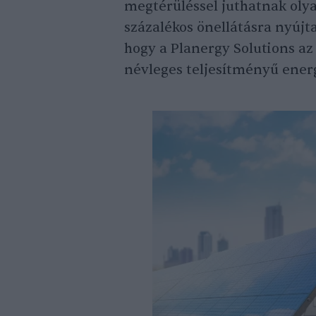
megtérüléssel juthatnak oly
százalékos önellátásra nyújt
hogy a Planergy Solutions a
névleges teljesítményű energ