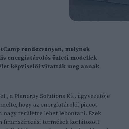
otCamp rendezvényen, melynek
is energiatárolós üzleti modellek
 élet képviselői vitatták meg annak
l, a Planergy Solutions Kft. ügyvezetője
melte, hogy az energiatárolói piacot
 nagy területre lehet lebontani. Ezek
 finanszírozási termékek korlátozott