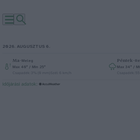
2026. AUGUSZTUS 6.
Ma
–
Péntek
–
Meleg
Ré
Max 40° / Min 25°
Max 34° / Mi
Csapadék: 3% (0 mm)
Szél: 6 km/h
Csapadék: 5
időjárási adatok: