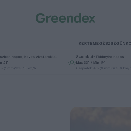
KERTEM
EGÉSZSÉGÜNK
Szombat
–
szben napos, heves zivatarokkal
Többnyire napos
n 21°
Max 33° / Min 19°
5% (1 mm)
Szél: 13 km/h
Csapadék: 4% (0 mm)
Szél: 9 km/