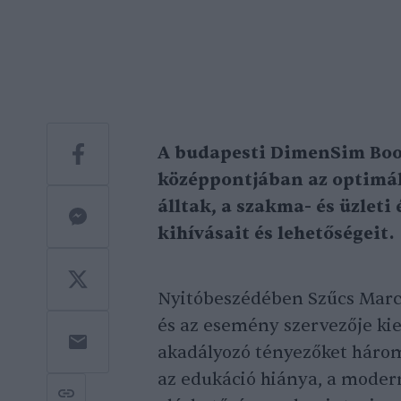
A budapesti DimenSim Bo
középpontjában az optimál
álltak, a szakma- és üzleti
kihívásait és lehetőségeit.
Nyitóbeszédében Szűcs Marcel
és az esemény szervezője kie
akadályozó tényezőket három
az edukáció hiánya, a modern