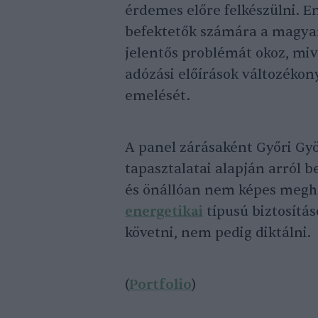
érdemes előre felkészülni. Em
befektetők számára a magya
jelentős problémát okoz, miv
adózási előírások változékon
emelését.
A panel zárásaként Győri Gy
tapasztalatai alapján arról be
és önállóan nem képes megha
energetikai
típusú biztosítás
követni, nem pedig diktálni.
(
Portfolio
)