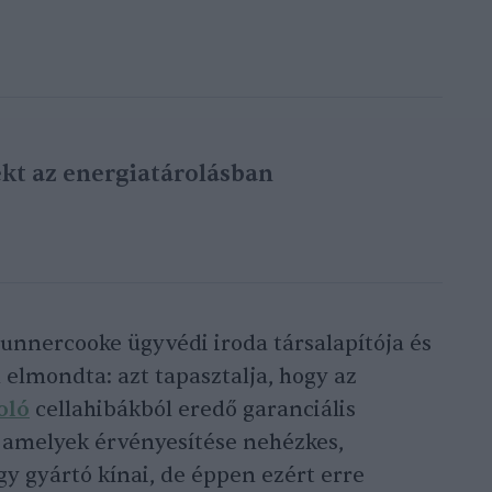
ekt az energiatárolásban
gunnercooke ügyvédi iroda társalapítója és
 elmondta: azt tapasztalja, hogy az
oló
cellahibákból eredő garanciális
, amelyek érvényesítése nehézkes,
gy gyártó kínai, de éppen ezért erre