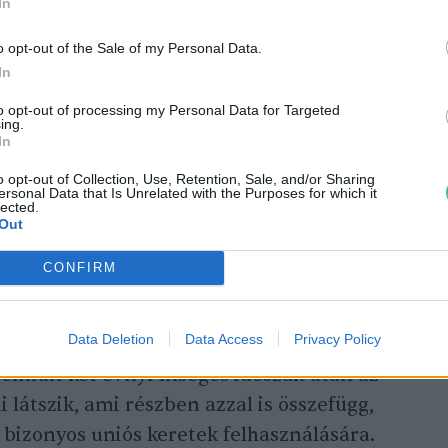
In
o opt-out of the Sale of my Personal Data.
ockázati tőke befektetők jellemzően 5-7
In
íteni az üzletrészeiket, ami adott esetben
to opt-out of processing my Personal Data for Targeted
ázat kiírója által előírt minimum
ing.
In
ETÁROLÓ esetében éppen 10 év.
Török
lyen több szereplős, több lépcsős, komplex
o opt-out of Collection, Use, Retention, Sale, and/or Sharing
ersonal Data that Is Unrelated with the Purposes for which it
lected.
setén elengedhetetlen az alapítói,
Out
okat kielégítő, átfogó szerződéses
CONFIRM
se.
Data Deletion
Data Access
Privacy Policy
Kft. vezető pályázati tanácsadója arra
z elmúlt két évnyi ínséges időszak után az
i látszik, ami részben azzal is összefügg,
bizonyos uniós keretek felhasználására.