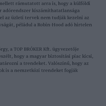
ellett rámutatott arra is, hogy a külföldi
r adórendszer kiszámíthatatlansága
el az üzleti tervek nem tudják kezelni az
yságát, péládul a Robin-Hood adó hirtelen
örgy, a TOP BRÓKER Kft. ügyvezetője
szélt, hogy a magyar biztosítási piac kicsi,
tározni a trendeket. Valószínű, hogy az
ok is a nemzetközi trendeket fogják