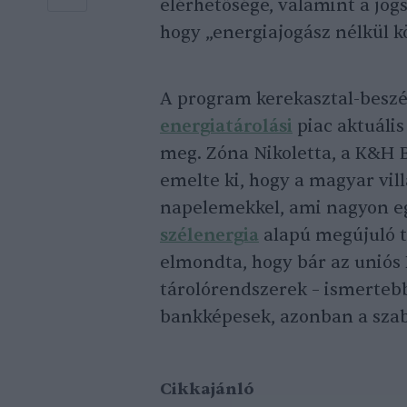
elérhetősége, valamint a jog
hogy „energiajogász nélkül k
A program kerekasztal-beszé
energiatárolási
piac aktuális
meg. Zóna Nikoletta, a K&H 
emelte ki, hogy a magyar vil
napelemekkel, ami nagyon egy
szélenergia
alapú megújuló t
elmondta, hogy bár az uniós 
tárolórendszerek – ismerte
bankképesek, azonban a szab
Cikkajánló