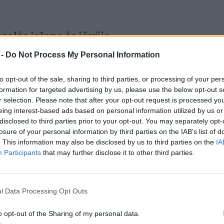
rolás jelene és jövője
 -
Do Not Process My Personal Information
to opt-out of the sale, sharing to third parties, or processing of your per
formation for targeted advertising by us, please use the below opt-out s
r selection. Please note that after your opt-out request is processed y
eing interest-based ads based on personal information utilized by us or
 Török József, a
Kék Bolygó Tőkealapok
disclosed to third parties prior to your opt-out. You may separately opt-
zélgetés során többek között
losure of your personal information by third parties on the IAB’s list of
yannal, ahol a kockázati tőke egy már
. This information may also be disclosed by us to third parties on the
IA
Participants
that may further disclose it to other third parties.
t projektbe lép be, de ez számos kérdést vet
 vissza nem térítendő támogatás van a
rdés, hogy ahhoz milyen követelmények
l Data Processing Opt Outs
rinti majd az újonnan belépő befektető
o opt-out of the Sharing of my personal data.