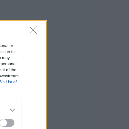
sonal or
ection to
ou may
 personal
out of the
 downstream
B’s List of