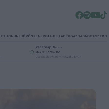
OTTHONUNK
JÖVŐNK
ENERGIA
HULLADÉK
GAZDASÁG
GASZTRO
Vasárnap
–
Napos
Max 33° / Min 18°
h
Csapadék: 0% (0 mm)
Szél: 7 km/h