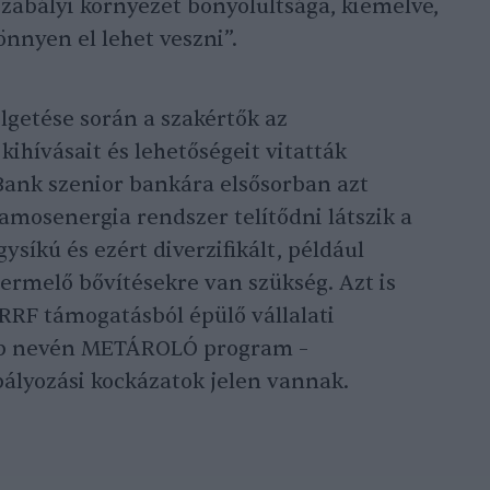
szabályi környezet bonyolultsága, kiemelve,
önnyen el lehet veszni”.
lgetése során a szakértők az
 kihívásait és lehetőségeit vitatták
Bank szenior bankára elsősorban azt
lamosenergia rendszer telítődni látszik a
síkú és ezért diverzifikált, például
ermelő bővítésekre van szükség. Azt is
RRF támogatásból épülő vállalati
bb nevén METÁROLÓ program –
ályozási kockázatok jelen vannak.