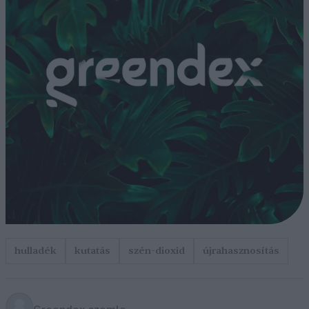
hulladék
kutatás
szén-dioxid
újrahasznosítás