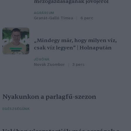
mezőgazdaságának jövőjéről
AGRÁRIUM
Granát-Galló Tímea
6 perc
„Mindegy már, hogy milyen víz,
csak víz legyen” | Holnapután
JÖVŐNK
Novák Zsombor
3 perc
Nyakunkon a parlagfű-szezon
EGÉSZSÉGÜNK