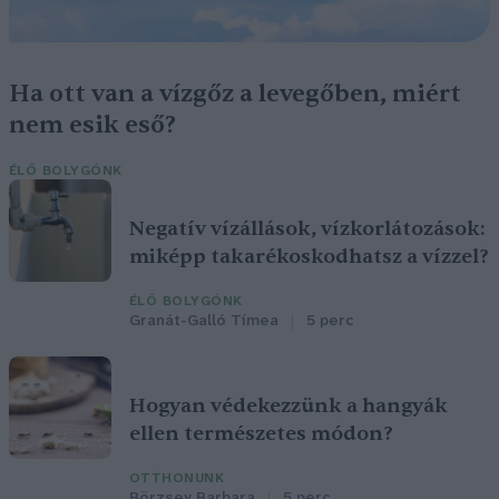
Ha ott van a vízgőz a levegőben, miért
nem esik eső?
ÉLŐ BOLYGÓNK
Negatív vízállások, vízkorlátozások:
miképp takarékoskodhatsz a vízzel?
ÉLŐ BOLYGÓNK
Granát-Galló Tímea
5 perc
Hogyan védekezzünk a hangyák
ellen természetes módon?
OTTHONUNK
Börzsey Barbara
5 perc