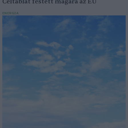
Céltáblát festett magára az EU
ENERGIA