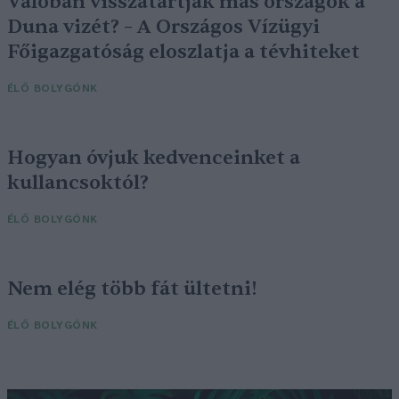
Valóban visszatartják más országok a
Duna vizét? – A Országos Vízügyi
Főigazgatóság eloszlatja a tévhiteket
ÉLŐ BOLYGÓNK
Hogyan óvjuk kedvenceinket a
kullancsoktól?
ÉLŐ BOLYGÓNK
Nem elég több fát ültetni!
ÉLŐ BOLYGÓNK