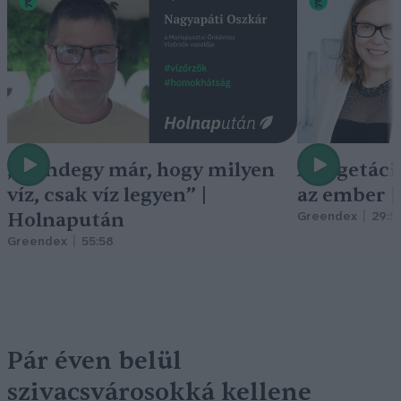
„Mindegy már, hogy milyen
A vegetáci
víz, csak víz legyen” |
az ember 
Holnapután
Greendex
29:5
Greendex
55:58
Pár éven belül
szivacsvárosokká kellene