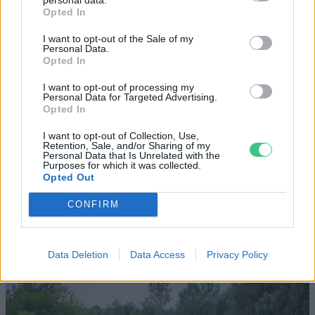
Opted In
I want to opt-out of the Sale of my
Personal Data.
Opted In
Szöllősi Gáborral, a Gardenfutura ügyvezetőjével beszélgettünk.
I want to opt-out of processing my
Personal Data for Targeted Advertising.
Opted In
Miért viseli meg az embert a hőség
I want to opt-out of Collection, Use,
és mit tehetünk ellene?
Retention, Sale, and/or Sharing of my
Personal Data that Is Unrelated with the
Purposes for which it was collected.
EGÉSZSÉGÜNK
Opted Out
CONFIRM
Csillaghullás, napfogyatkozás:
augusztusban érdemes lesz az égre
nézni
Data Deletion
Data Access
Privacy Policy
ÉLŐ BOLYGÓNK