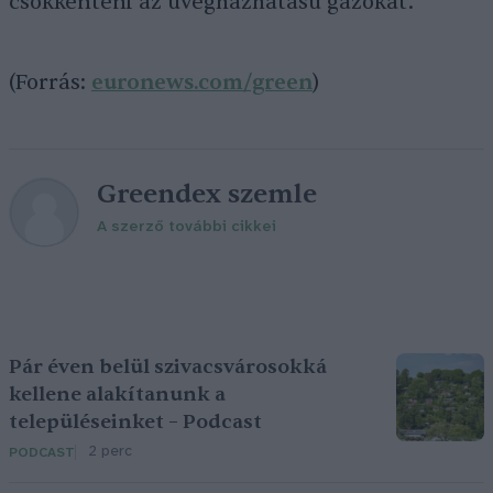
csökkenteni az üvegházhatású gázokat.
(Forrás:
euronews.com/green
)
Greendex szemle
A szerző további cikkei
Pár éven belül szivacsvárosokká
kellene alakítanunk a
településeinket – Podcast
2 perc
PODCAST