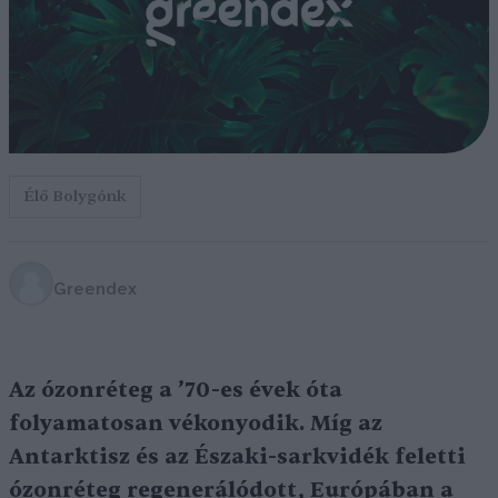
Élő Bolygónk
Greendex
Az ózonréteg a ’70-es évek óta
folyamatosan vékonyodik. Míg az
Antarktisz és az Északi-sarkvidék feletti
ózonréteg regenerálódott, Európában a