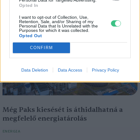
kiszáradó Duna között
Opted In
I want to opt-out of Collection, Use,
ÉLŐ BOLYGÓNK
Retention, Sale, and/or Sharing of my
Personal Data that Is Unrelated with the
Purposes for which it was collected.
Opted Out
CONFIRM
Data Deletion
Data Access
Privacy Policy
Még Paks kiesését is áthidalhatná a
megfelelő energiatárolás
ENERGIA