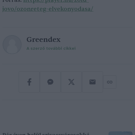
Forrás:
https://player.hu/zold-
jovo/ozonreteg-elvekonyodasa/
Greendex
A szerző további cikkei