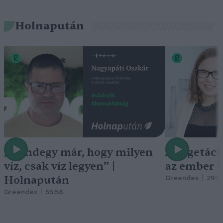
Holnapután
„Mindegy már, hogy milyen
A vegetáci
víz, csak víz legyen” |
az ember 
Holnapután
Greendex
29:5
Greendex
55:58