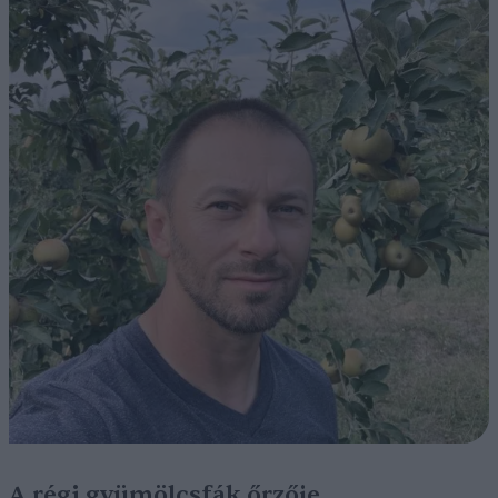
A régi gyümölcsfák őrzője