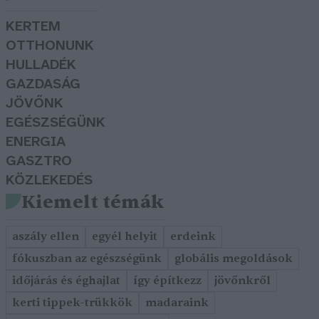
KERTEM
OTTHONUNK
HULLADÉK
GAZDASÁG
JÖVŐNK
EGÉSZSÉGÜNK
ENERGIA
GASZTRO
KÖZLEKEDÉS
Kiemelt témák
aszály ellen
egyél helyit
erdeink
fókuszban az egészségünk
globális megoldások
időjárás és éghajlat
így építkezz
jövőnkről
kerti tippek-trükkök
madaraink