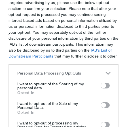
targeted advertising by us, please use the below opt-out
section to confirm your selection. Please note that after your
opt-out request is processed you may continue seeing
interest-based ads based on personal information utilized by
us or personal information disclosed to third parties prior to
your opt-out. You may separately opt-out of the further
disclosure of your personal information by third parties on the
IAB’s list of downstream participants. This information may
also be disclosed by us to third parties on the
IAB’s List of
Downstream Participants
that may further disclose it to other
third parties.
Szöllősi Gáborral, a Gardenfutura ügyvezetőjével beszélgettünk.
Personal Data Processing Opt Outs
Történelmi aszály sújtja Nagy-
I want to opt-out of the Sharing of my
personal data.
Britanniát is
Opted In
SZEMLE
I want to opt-out of the Sale of my
Personal Data.
Opted In
Elképesztő felvétel mutatja meg,
mekkora a különbség az áradó és a
I want to opt-out of processing my
Personal Data for Targeted Advertising.