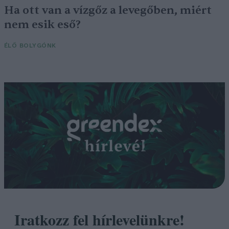
Ha ott van a vízgőz a levegőben, miért
nem esik eső?
ÉLŐ BOLYGÓNK
Iratkozz fel hírlevelünkre!