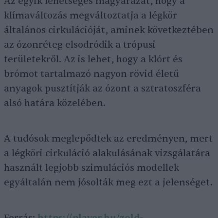
Az egyik lehetséges magyarázat, hogy a
klímaváltozás megváltoztatja a légkör
általános cirkulációját, aminek következtében
az ózonréteg elsodródik a trópusi
területekről. Az is lehet, hogy a klórt és
brómot tartalmazó nagyon rövid életű
anyagok pusztítják az ózont a sztratoszféra
alsó határa közelében.
A tudósok meglepődtek az eredményen, mert
a légköri cirkuláció alakulásának vizsgálatára
használt legjobb szimulációs modellek
egyáltalán nem jósolták meg ezt a jelenséget.