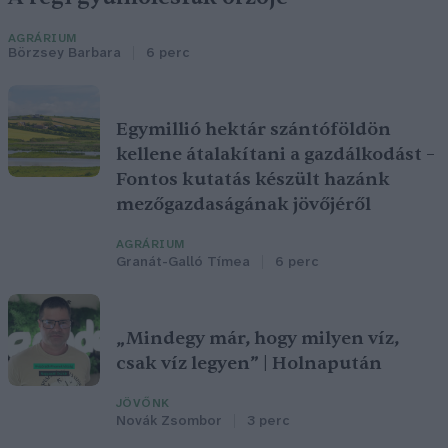
AGRÁRIUM
Börzsey Barbara
6 perc
Egymillió hektár szántóföldön
kellene átalakítani a gazdálkodást –
Fontos kutatás készült hazánk
mezőgazdaságának jövőjéről
AGRÁRIUM
Granát-Galló Tímea
6 perc
„Mindegy már, hogy milyen víz,
csak víz legyen” | Holnapután
JÖVŐNK
Novák Zsombor
3 perc