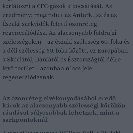
korlátozni a CFC-gázok kibocsátását. Az
eredmény: megindult az Antarktisz és az
Északi-sarkvidék feletti ózonréteg
regenerálódása. Az alacsonyabb földrajzi
szélességeken – az északi szélesség 60. foka és
a déli szélesség 60. foka között, ez Európában
a Skóciától, Dániától és Észtországtól délre
lévő terület – azonban nincs jele
regenerálódásnak.
Az ózonréteg elvékonyodásából eredő
károk az alacsonyabb szélességi körökön
ráadásul súlyosabbak lehetnek, mint a
sarkpontoknál.