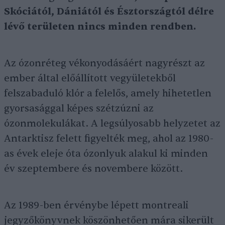
Skóciától, Dániától és Észtországtól délre
lévő területen nincs minden rendben.
Az ózonréteg vékonyodásáért nagyrészt az
ember által előállított vegyületekből
felszabaduló klór a felelős, amely hihetetlen
gyorsasággal képes szétzúzni az
ózonmolekulákat. A legsúlyosabb helyzetet az
Antarktisz felett figyelték meg, ahol az 1980-
as évek eleje óta ózonlyuk alakul ki minden
év szeptembere és novembere között.
Az 1989-ben érvénybe lépett montreali
jegyzőkönyvnek köszönhetően mára sikerült