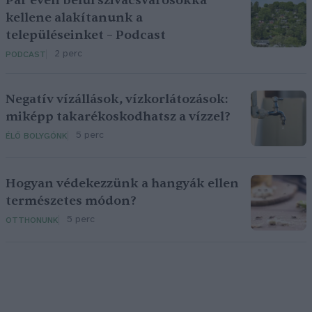
Pár éven belül szivacsvárosokká
kellene alakítanunk a
településeinket – Podcast
2 perc
PODCAST
Negatív vízállások, vízkorlátozások:
miképp takarékoskodhatsz a vízzel?
5 perc
ÉLŐ BOLYGÓNK
Hogyan védekezzünk a hangyák ellen
természetes módon?
5 perc
OTTHONUNK