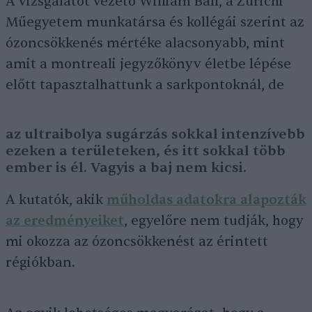
A vizsgálatot vezető William Ball, a Zürichi
Műegyetem munkatársa és kollégái szerint az
ózoncsökkenés mértéke alacsonyabb, mint
amit a montreali jegyzőkönyv életbe lépése
előtt tapasztalhattunk a sarkpontoknál, de
az ultraibolya sugárzás sokkal intenzívebb
ezeken a területeken, és itt sokkal több
ember is él. Vagyis a baj nem kicsi.
A kutatók, akik
műholdas adatokra alapozták
az eredményeiket
, egyelőre nem tudják, hogy
mi okozza az ózoncsökkenést az érintett
régiókban.