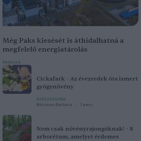
Még Paks kiesését is áthidalhatná a
megfelelő energiatárolás
ENERGIA
Cickafark – Az évezredek óta ismert
gyógynövény
EGÉSZSÉGÜNK
Börzsey Barbara
1 perc
Nem csak növényrajongóknak! – 8
arborétum, amelyet érdemes