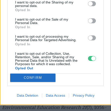
I want to opt-out of the Sharing of my
(szerk.):
Környezet és etika.
Budapest,
personal data.
Opted In
L’Harmattan, 85–111.
I want to opt-out of the Sale of my
Personal Data.
Opted In
[6] Crompton, T. (2010).
Common cause: The
I want to opt-out of processing my
case for working with our cultural values.
Personal Data for Targeted Advertising.
Elérhető itt:
Opted In
https://commoncausefoundation.org/resour
I want to opt-out of Collection, Use,
Retention, Sale, and/or Sharing of my
ces/common-cause-the-case-for-working-
Personal Data that Is Unrelated with the
Purposes for which it was collected.
with-our-cultural-values/
(Utolsó letöltés
Opted Out
dátuma: 2022.05.03.)
CONFIRM
[7] Antal, M. – Drews, S. (2015). Nature as
Data Deletion
Data Access
Privacy Policy
relationship partner: An old frame revisited.
Environmental Education Research
21
(7), 1056–