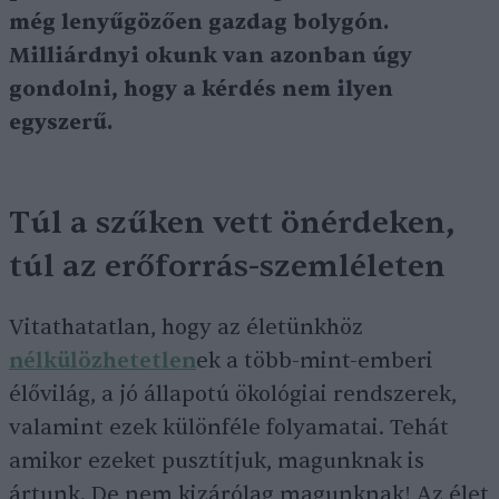
még lenyűgözően gazdag bolygón.
Milliárdnyi okunk van azonban úgy
gondolni, hogy a kérdés nem ilyen
egyszerű.
Túl a szűken vett önérdeken,
túl az erőforrás-szemléleten
Vitathatatlan, hogy az életünkhöz
nélkülözhetetlen
ek a több-mint-emberi
élővilág, a jó állapotú ökológiai rendszerek,
valamint ezek különféle folyamatai. Tehát
amikor ezeket pusztítjuk, magunknak is
ártunk. De nem kizárólag magunknak! Az élet