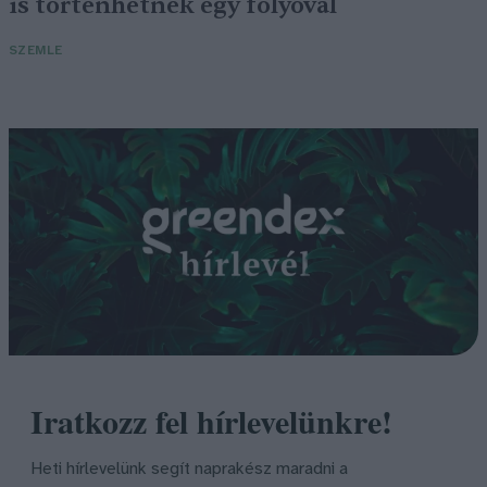
is történhetnek egy folyóval
SZEMLE
Iratkozz fel hírlevelünkre!
Heti hírlevelünk segít naprakész maradni a