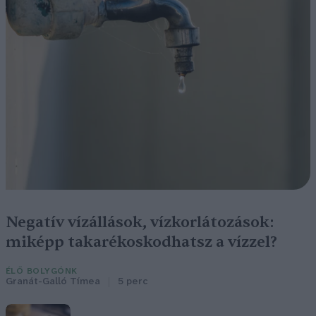
Negatív vízállások, vízkorlátozások:
miképp takarékoskodhatsz a vízzel?
ÉLŐ BOLYGÓNK
Granát-Galló Tímea
5 perc