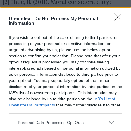
[2] Hale, B. (2011). Moral considerability:
deontological, not metaphysical.
Ethics & the
Greendex -
Do Not Process My Personal
Environment
16(2), 37–62.
Information
If you wish to opt-out of the sale, sharing to third parties, or
[3] Lányi, A. (2020). Az ökoetika útkeresése. In:
processing of your personal or sensitive information for
Bevezetés az ökofilozófiába.
Budapest,
targeted advertising by us, please use the below opt-out
section to confirm your selection. Please note that after your
L’Harmattan, 157–193.
opt-out request is processed you may continue seeing
interest-based ads based on personal information utilized by
us or personal information disclosed to third parties prior to
[4] Cafaro, P. (2015). Three ways to think about
your opt-out. You may separately opt-out of the further
disclosure of your personal information by third parties on the
the sixth mass extinction.
Biological
IAB’s list of downstream participants. This information may
Conservation
192, 387–393.
also be disclosed by us to third parties on the
IAB’s List of
Downstream Participants
that may further disclose it to other
third parties.
[5] Naess, A. (2000). Önmegvalósítás. Ford.
Personal Data Processing Opt Outs
Puszta Dóra. In: Lányi András – Jávor Benedek