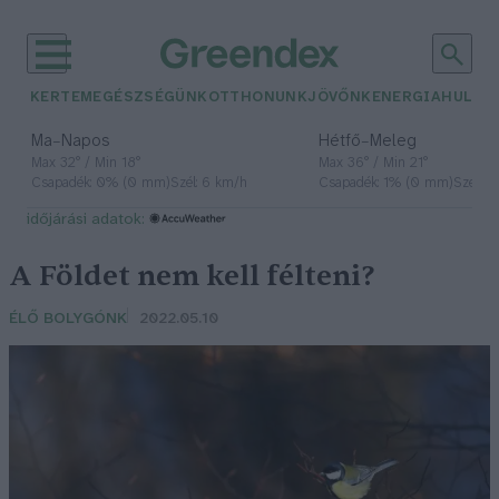
KERTEM
EGÉSZSÉGÜNK
OTTHONUNK
JÖVŐNK
ENERGIA
HULLA
–
–
Ma
Napos
Hétfő
Meleg
Max 32° / Min 18°
Max 36° / Min 21°
Csapadék: 0% (0 mm)
Szél: 6 km/h
Csapadék: 1% (0 mm)
Szél: 7
időjárási adatok:
A Földet nem kell félteni?
ÉLŐ BOLYGÓNK
2022.05.10