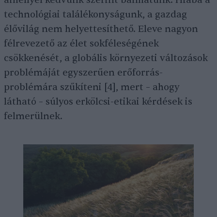
amellyel kedvünk szerint bánhatunk. Hiába a
technológiai találékonyságunk, a gazdag
élővilág nem helyettesíthető. Eleve nagyon
félrevezető az élet sokféleségének
csökkenését, a globális környezeti változások
problémáját egyszerűen erőforrás-
problémára szűkíteni [4], mert – ahogy
látható – súlyos erkölcsi-etikai kérdések is
felmerülnek.