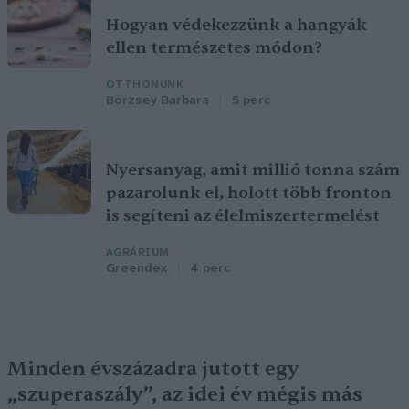
Hogyan védekezzünk a hangyák
ellen természetes módon?
OTTHONUNK
Börzsey Barbara
5 perc
Nyersanyag, amit millió tonna szám
pazarolunk el, holott több fronton
is segíteni az élelmiszertermelést
AGRÁRIUM
Greendex
4 perc
Minden évszázadra jutott egy
„szuperaszály”, az idei év mégis más