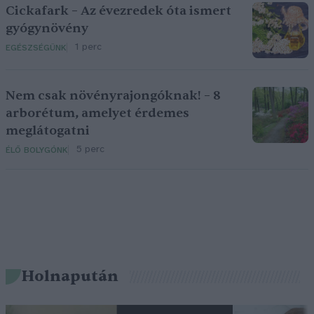
Cickafark – Az évezredek óta ismert
gyógynövény
1 perc
EGÉSZSÉGÜNK
Nem csak növényrajongóknak! – 8
arborétum, amelyet érdemes
meglátogatni
5 perc
ÉLŐ BOLYGÓNK
Holnapután