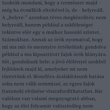
Szokták mondani, hogy a természet majd –
még ha évmilliók elteltével is, de – helyreáll.
A „helyre-” azonban téves megközelítés: nem
helyreáll, hanem például a sokféleséget
tekintve elér egy a maihoz hasonló szintet.
Számokban. Annak az örök nyomaival, hogy
mi ma mit és mennyire értékelünk: gondolva
például a ma kipusztított fajok örök hiányára.
Sőt, gondoljunk bele: a jövő élőlényei azokból
fejlődnek majd ki, amelyeket mi nem
tüntetünk el. Bioszféra-átalakításunk hatása
soha nem válik semmissé, az egyes fajok
(taxonok) eltűnése visszafordíthatatlan. Bár
valóban van valami megnyugtató abban,
hogy az élet folyamát valószínűleg nem