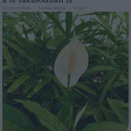
a te lakásodban is
Lonkay Márta
4 perc
ÉLŐ BOLYGÓNK