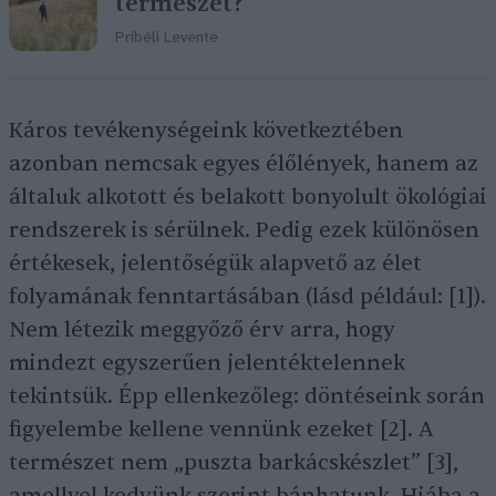
természet?
Pribéli Levente
Káros tevékenységeink következtében
azonban nemcsak egyes élőlények, hanem az
általuk alkotott és belakott bonyolult ökológiai
rendszerek is sérülnek. Pedig ezek különösen
értékesek, jelentőségük alapvető az élet
folyamának fenntartásában (lásd például: [1]).
Nem létezik meggyőző érv arra, hogy
mindezt egyszerűen jelentéktelennek
tekintsük. Épp ellenkezőleg: döntéseink során
figyelembe kellene vennünk ezeket [2]. A
természet nem „puszta barkácskészlet” [3],