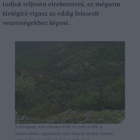
tudjuk teljesen elrekeszteni, ez mégsem
kielégítő vigasz az eddig felsorolt
veszteségekhez képest.
Sziklagyep, karsztbokorerdő és zárt erdők a
Gerecsében: egymástól nem élesen elváló, hanem