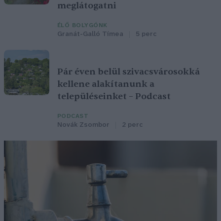
meglátogatni
ÉLŐ BOLYGÓNK
Granát-Galló Tímea
5 perc
Pár éven belül szivacsvárosokká
kellene alakítanunk a
településeinket – Podcast
PODCAST
Novák Zsombor
2 perc