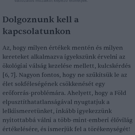
változatos mozaikot képező élőhelyek.
Dolgoznunk kell a
kapcsolatunkon
Az, hogy milyen értékek mentén és milyen
kereteket alkalmazva igyekszünk érvelni az
ökológiai válság kezelése mellett, kulcskérdés
[6, 7]. Nagyon fontos, hogy ne szűkítsük le az
élet sokféleségének csökkenését egy
erőforrás-problémára. Ahelyett, hogy a Föld
elpusztíthatatlanságával nyugtatjuk a
lelkiismeretünket, inkább igyekezzünk
nyitottabbá válni a több-mint-emberi élővilág
értékelésére, és ismerjük fel a törékenységét!