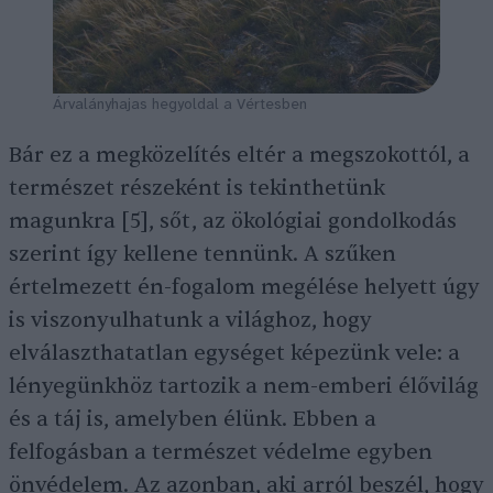
Árvalányhajas hegyoldal a Vértesben
Bár ez a megközelítés eltér a megszokottól, a
természet részeként is tekinthetünk
magunkra [5], sőt, az ökológiai gondolkodás
szerint így kellene tennünk. A szűken
értelmezett én-fogalom megélése helyett úgy
is viszonyulhatunk a világhoz, hogy
elválaszthatatlan egységet képezünk vele: a
lényegünkhöz tartozik a nem-emberi élővilág
és a táj is, amelyben élünk. Ebben a
felfogásban a természet védelme egyben
önvédelem. Az azonban, aki arról beszél, hogy