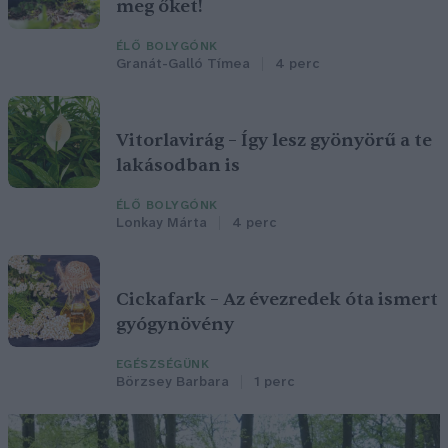
meg őket!
ÉLŐ BOLYGÓNK
Granát-Galló Tímea
4 perc
Vitorlavirág – Így lesz gyönyörű a te
lakásodban is
ÉLŐ BOLYGÓNK
Lonkay Márta
4 perc
Cickafark – Az évezredek óta ismert
gyógynövény
EGÉSZSÉGÜNK
Börzsey Barbara
1 perc