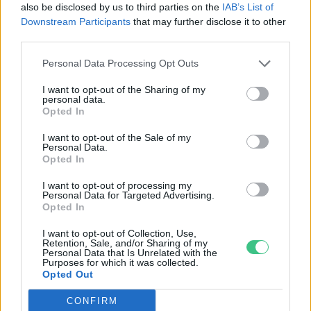
also be disclosed by us to third parties on the
IAB’s List of
Downstream Participants
that may further disclose it to other
third parties.
Personal Data Processing Opt Outs
Merre lehet a Velencei-tó jövője? |
I want to opt-out of the Sharing of my
personal data.
Holnapután
Opted In
3 perc
PODCAST
I want to opt-out of the Sale of my
Personal Data.
Opted In
Ehető gazok – Ne irtsd, hanem főzd
I want to opt-out of processing my
meg őket!
Personal Data for Targeted Advertising.
Opted In
4 perc
ÉLŐ BOLYGÓNK
I want to opt-out of Collection, Use,
Retention, Sale, and/or Sharing of my
Vitorlavirág – Így lesz gyönyörű a te
Personal Data that Is Unrelated with the
Purposes for which it was collected.
lakásodban is
Opted Out
4 perc
ÉLŐ BOLYGÓNK
CONFIRM