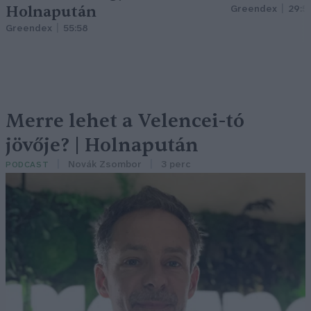
Holnapután
Greendex
29:5
Greendex
55:58
Merre lehet a Velencei-tó
jövője? | Holnapután
Novák Zsombor
3 perc
PODCAST