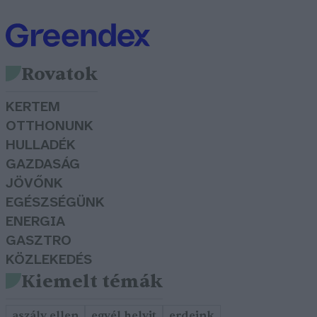
Rovatok
KERTEM
OTTHONUNK
HULLADÉK
GAZDASÁG
JÖVŐNK
EGÉSZSÉGÜNK
ENERGIA
GASZTRO
KÖZLEKEDÉS
Kiemelt témák
aszály ellen
egyél helyit
erdeink