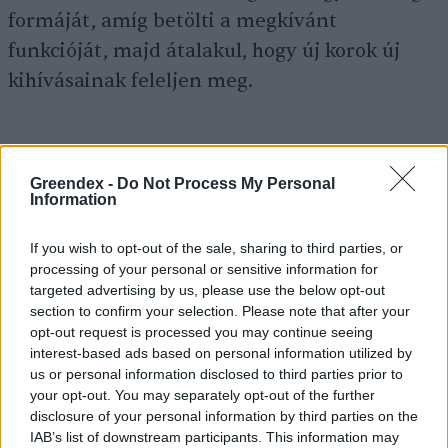
formáját, amíg betölti a megkívánt
funkcióját, majd átalakul, hogy új korok új
kihívásainak feleljen meg.
(Forrás:
qubit.hu
Kép:
pexels.com
)
Greendex -
Do Not Process My Personal
Information
If you wish to opt-out of the sale, sharing to third parties, or
Greendex szemle
processing of your personal or sensitive information for
A szerző további cikkei
targeted advertising by us, please use the below opt-out
section to confirm your selection. Please note that after your
opt-out request is processed you may continue seeing
interest-based ads based on personal information utilized by
us or personal information disclosed to third parties prior to
your opt-out. You may separately opt-out of the further
disclosure of your personal information by third parties on the
IAB’s list of downstream participants. This information may