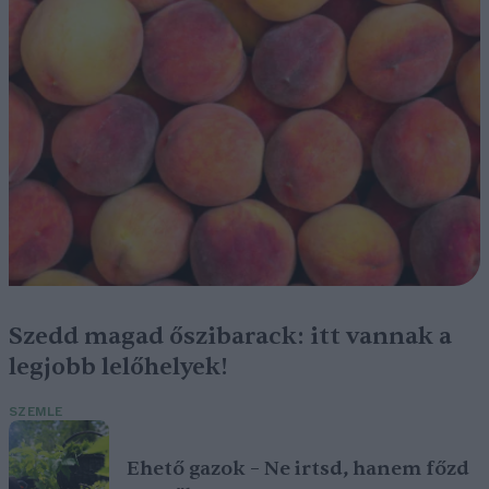
Szedd magad őszibarack: itt vannak a
legjobb lelőhelyek!
SZEMLE
Ehető gazok – Ne irtsd, hanem főzd