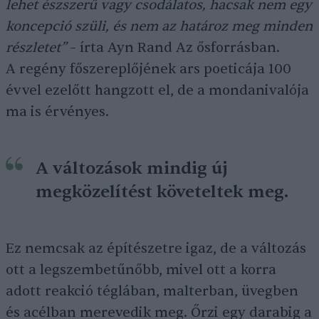
lehet észszerű vagy csodálatos, hacsak nem egy
koncepció szüli, és nem az határoz meg minden
részletet”
– írta Ayn Rand Az ősforrásban.
A regény főszereplőjének ars poeticája 100
évvel ezelőtt hangzott el, de a mondanivalója
ma is érvényes.
A változások mindig új
megközelítést követeltek meg.
Ez nemcsak az építészetre igaz, de a változás
ott a legszembetűnőbb, mivel ott a korra
adott reakció téglában, malterban, üvegben
és acélban merevedik meg. Őrzi egy darabig a