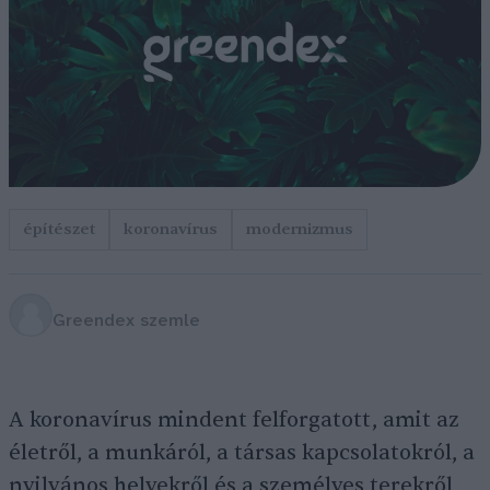
építészet
koronavírus
modernizmus
Greendex szemle
A koronavírus mindent felforgatott, amit az
életről, a munkáról, a társas kapcsolatokról, a
nyilvános helyekről és a személyes terekről