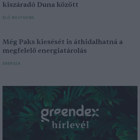
kiszáradó Duna között
ÉLŐ BOLYGÓNK
Még Paks kiesését is áthidalhatná a
megfelelő energiatárolás
ENERGIA