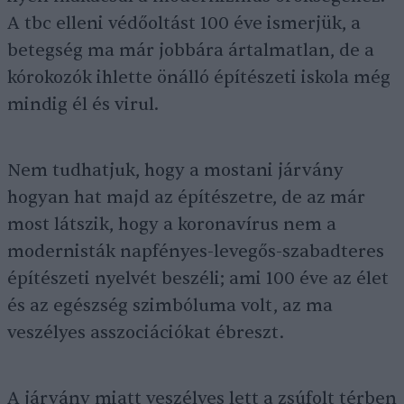
A tbc elleni védőoltást 100 éve ismerjük, a
betegség ma már jobbára ártalmatlan, de a
kórokozók ihlette önálló építészeti iskola még
mindig él és virul.
Nem tudhatjuk, hogy a mostani járvány
hogyan hat majd az építészetre, de az már
most látszik, hogy a koronavírus nem a
modernisták napfényes-levegős-szabadteres
építészeti nyelvét beszéli; ami 100 éve az élet
és az egészség szimbóluma volt, az ma
veszélyes asszociációkat ébreszt.
A járvány miatt veszélyes lett a zsúfolt térben