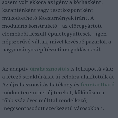
sosem volt ekkora az igény a kórházként,
karanténként vagy tesztközpontként
működtethető létesítmények iránt. A
moduláris konstrukció – az előregyártott
elemekből készült épületegyüttesek – igen
népszerűvé váltak, mivel kevésbé pazarlók a
hagyományos építészeti megoldásoknál.
Az adaptív
újrahasznosítás
is felkapottá vált;
a létező struktúrákat új célokra alakították át.
Az újrahasznosítás hatékony és
fenntartható
módon teremthet új tereket, különösen a
több száz éves múlttal rendelkező,
megcsontosodott szerkezetű városokban.