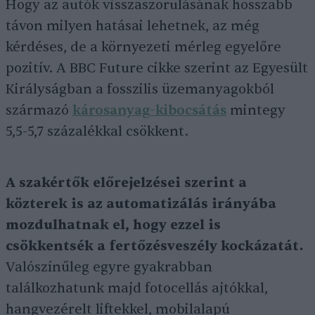
Hogy az autók visszaszorulásának hosszabb
távon milyen hatásai lehetnek, az még
kérdéses, de a környezeti mérleg egyelőre
pozitív. A BBC Future cikke szerint az Egyesült
Királyságban a fosszilis üzemanyagokból
származó
károsanyag-kibocsátás
mintegy
5,5-5,7 százalékkal csökkent.
A szakértők előrejelzései szerint a
közterek is az automatizálás irányába
mozdulhatnak el, hogy ezzel is
csökkentsék a fertőzésveszély kockázatát.
Valószínűleg egyre gyakrabban
találkozhatunk majd fotocellás ajtókkal,
hangvezérelt liftekkel, mobilalapú