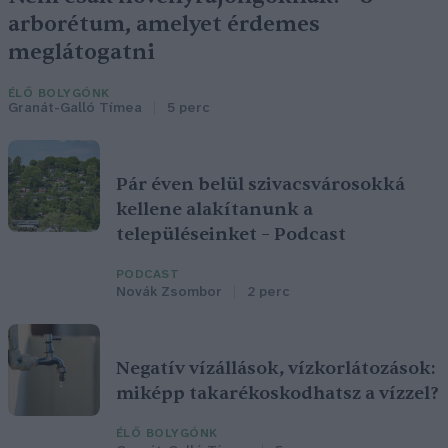
arborétum, amelyet érdemes
meglátogatni
ÉLŐ BOLYGÓNK
Granát-Galló Tímea
5 perc
Pár éven belül szivacsvárosokká
kellene alakítanunk a
településeinket – Podcast
PODCAST
Novák Zsombor
2 perc
Negatív vízállások, vízkorlátozások:
miképp takarékoskodhatsz a vízzel?
ÉLŐ BOLYGÓNK