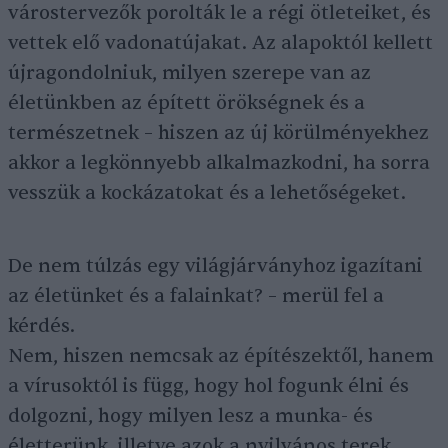
várostervezők porolták le a régi ötleteiket, és
vettek elő vadonatújakat. Az alapoktól kellett
újragondolniuk, milyen szerepe van az
életünkben az épített örökségnek és a
természetnek – hiszen az új körülményekhez
akkor a legkönnyebb alkalmazkodni, ha sorra
vesszük a kockázatokat és a lehetőségeket.
De nem túlzás egy világjárványhoz igazítani
az életünket és a falainkat? – merül fel a
kérdés.
Nem, hiszen nemcsak az építészektől, hanem
a vírusoktól is függ, hogy hol fogunk élni és
dolgozni, hogy milyen lesz a munka- és
életterünk, illetve azok a nyilvános terek,