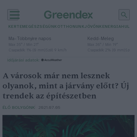
KERTEM
EGÉSZSÉGÜNK
OTTHONUNK
JÖVŐNK
ENERGIA
HULLA
–
–
Ma
Többnyire napos
Kedd
Meleg
Max 35° / Min 21°
Max 36° / Min 19°
Csapadék: 1% (0 mm)
Szél: 9 km/h
Csapadék: 2% (0 mm)
Szél: 
időjárási adatok:
A városok már nem lesznek
olyanok, mint a járvány előtt? Új
trendek az építészetben
ÉLŐ BOLYGÓNK
2021.07.05