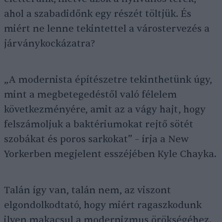
ahol a szabadidőnk egy részét töltjük. És
miért ne lenne tekintettel a várostervezés a
járványkockázatra?
„A modernista építészetre tekinthetünk úgy,
mint a megbetegedéstől való félelem
következményére, amit az a vágy hajt, hogy
felszámoljuk a baktériumokat rejtő sötét
szobákat és poros sarkokat” – írja a New
Yorkerben megjelent esszéjében Kyle Chayka.
Talán így van, talán nem, az viszont
elgondolkodtató, hogy miért ragaszkodunk
ilyen makacsul a modernizmus örökségéhez.