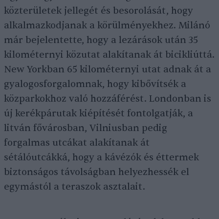
közterületek jellegét és besorolását, hogy
alkalmazkodjanak a körülményekhez. Milánó
már bejelentette, hogy a lezárások után 35
kilométernyi közutat alakítanak át bicikliúttá.
New Yorkban 65 kilométernyi utat adnak át a
gyalogosforgalomnak, hogy kibővítsék a
közparkokhoz való hozzáférést. Londonban is
új kerékpárutak kiépítését fontolgatják, a
litván fővárosban, Vilniusban pedig
forgalmas utcákat alakítanak át
sétálóutcákká, hogy a kávézók és éttermek
biztonságos távolságban helyezhessék el
egymástól a teraszok asztalait.