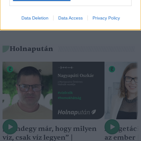
Data Deletion
Data Access
Privacy Policy
Holnapután
„Mindegy már, hogy milyen
A vegetáci
víz, csak víz legyen” |
az ember 