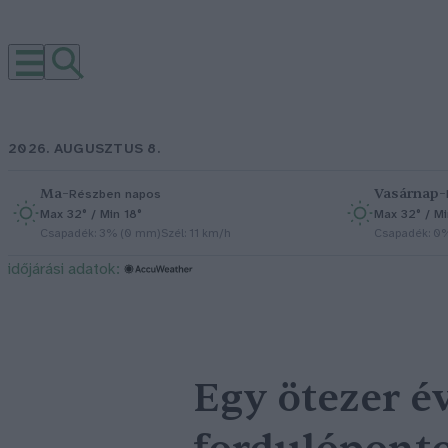
2026. AUGUSZTUS 8.
Ma
–
Vasárnap
–
Részben napos
Max 32° / Min 18°
Max 32° / Mi
Csapadék: 3% (0 mm)
Szél: 11 km/h
Csapadék: 0
időjárási adatok:
Egy ötezer év