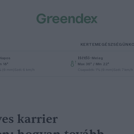
KERTEM
EGÉSZSÉGÜNK
Hétfő
–
Napos
Meleg
n 18°
Max 36° / Min 22°
% (0 mm)
Szél: 6 km/h
Csapadék: 1% (0 mm)
Szél: 7 km/h
es karrier