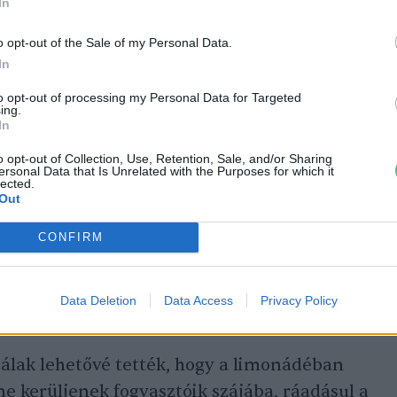
In
o opt-out of the Sale of my Personal Data.
In
to opt-out of processing my Personal Data for Targeted
ing.
In
vószála
o opt-out of Collection, Use, Retention, Sale, and/or Sharing
lata hosszú ideje ismert volt világszerte és
ersonal Data that Is Unrelated with the Purposes for which it
lected.
nspirációt
Chester Marvin Stone nevű
Out
9. század végén megalkotta a világ első
CONFIRM
ült papír szívószálát, melynek használata
milyen kellemetlen mellékízt nem vont maga
Data Deletion
Data Access
Privacy Policy
álak lehetővé tették, hogy a limonádéban
e kerüljenek fogyasztóik szájába, ráadásul a