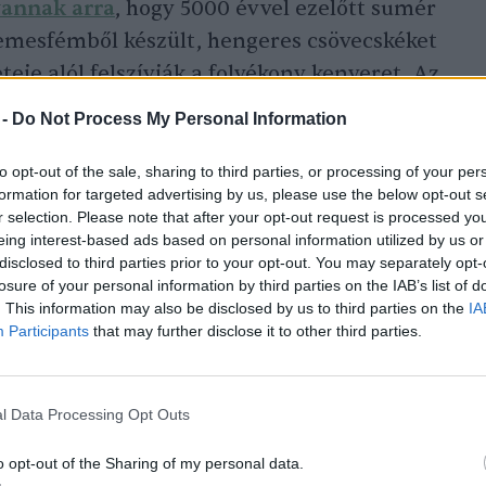
vannak arra
, hogy 5000 évvel ezelőtt sumér
emesfémből készült, hengeres csövecskéket
eteje alól felszívják a folyékony kenyeret. Az
szívószál 1880-as évekbeli feltalálása előtt
 -
Do Not Process My Personal Information
en megmunkált
ezüst szívószálakkal itták a
pai gyarmatosítói, inspirálódva az indiánok
to opt-out of the sale, sharing to third parties, or processing of your per
formation for targeted advertising by us, please use the below opt-out s
azonban szalmaszálat használhattak.
r selection. Please note that after your opt-out request is processed y
eing interest-based ads based on personal information utilized by us or
disclosed to third parties prior to your opt-out. You may separately opt-
losure of your personal information by third parties on the IAB’s list of
. This information may also be disclosed by us to third parties on the
IA
Participants
that may further disclose it to other third parties.
l Data Processing Opt Outs
o opt-out of the Sharing of my personal data.