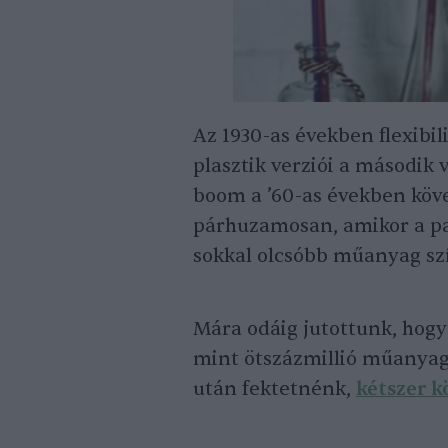
Az 1930-as években flexibil
plasztik verziói a második 
boom a ’60-as években köve
párhuzamosan, amikor a pap
sokkal olcsóbb műanyag sz
Mára odáig jutottunk, hogy
mint ötszázmillió műanyag
után fektetnénk,
kétszer 