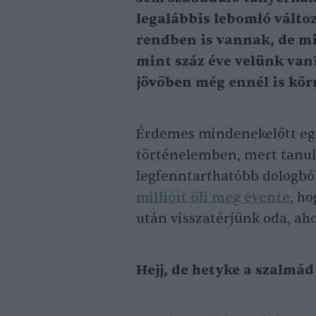
legalábbis lebomló válto
rendben is vannak, de mi 
mint száz éve velünk van
jövőben még ennél is kö
Érdemes mindenekelőtt egy 
történelemben, mert tanuls
legfenntarthatóbb dologbó
millióit öli meg évente
, h
után visszatérjünk oda, ah
Hejj, de hetyke a szalmád