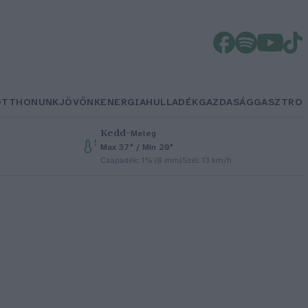
OTTHONUNK
JÖVŐNK
ENERGIA
HULLADÉK
GAZDASÁG
GASZTRO
Kedd
–
Meleg
Max 37° / Min 20°
Csapadék: 1% (0 mm)
Szél: 13 km/h