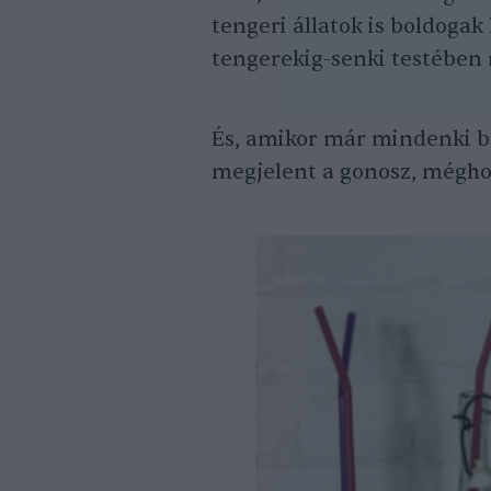
tengeri állatok is boldogak 
tengerekig-senki testében
És, amikor már mindenki bo
megjelent a gonosz, mégho