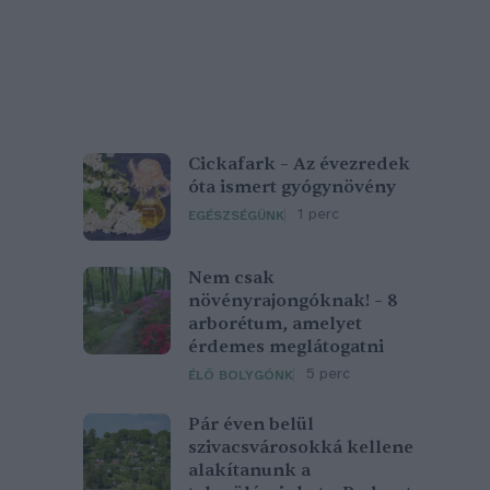
Cickafark – Az évezredek
óta ismert gyógynövény
1 perc
EGÉSZSÉGÜNK
Nem csak
növényrajongóknak! – 8
arborétum, amelyet
érdemes meglátogatni
5 perc
ÉLŐ BOLYGÓNK
Pár éven belül
szivacsvárosokká kellene
alakítanunk a