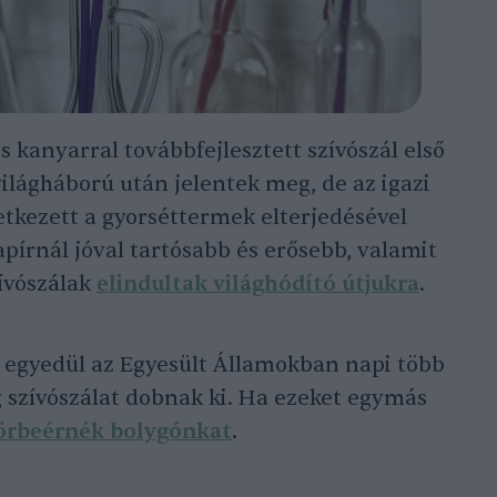
is kanyarral továbbfejlesztett szívószál első
világháború után jelentek meg, de az igazi
tkezett a gyorséttermek elterjedésével
írnál jóval tartósabb és erősebb, valamit
ívószálak
elindultak világhódító útjukra
.
 egyedül az Egyesült Államokban napi több
 szívószálat dobnak ki. Ha ezeket egymás
körbeérnék bolygónkat
.