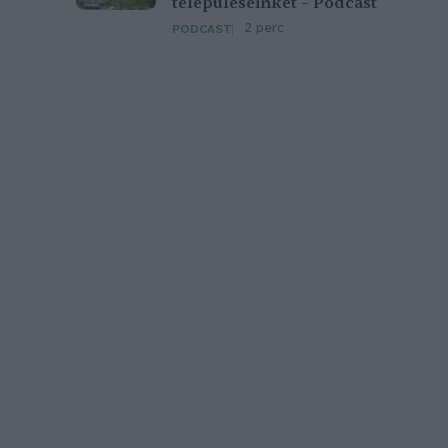
településeinket – Podcast
2 perc
PODCAST