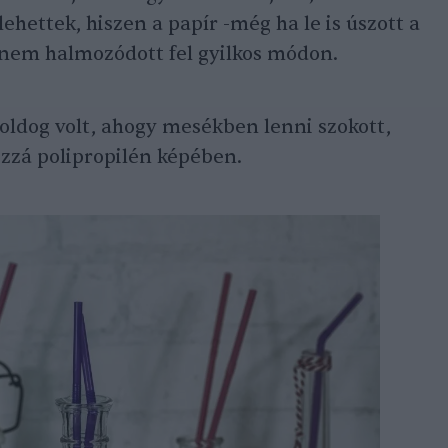
lehettek, hiszen a papír -még ha le is úszott a
 nem halmozódott fel gyilkos módon.
ldog volt, ahogy mesékben lenni szokott,
zzá polipropilén képében.