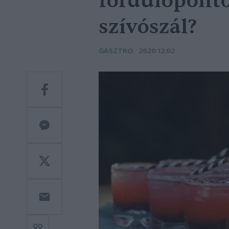
fordulóponto
szívószál?
GASZTRO
2020.12.02