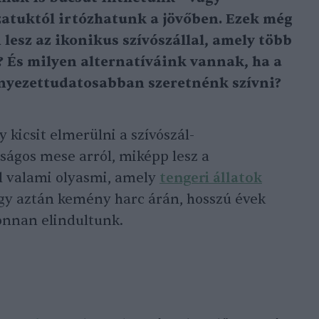
zatuktól irtózhatunk a jövőben. Ezek még
lesz az ikonikus szívószállal, amely több
? És milyen alternatíváink vannak, ha a
rnyezettudatosabban szeretnénk szívni?
kicsit elmerülni a szívószál-
ágos mese arról, miképp lesz a
l valami olyasmi, amely
tengeri állatok
ogy aztán kemény harc árán, hosszú évek
onnan elindultunk.