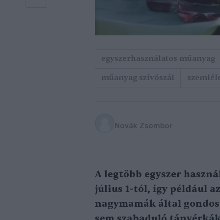
egyszerhasználatos műanyag
műanyag szívószál
szemlél
Novák Zsombor
A legtöbb egyszer haszná
július 1-tól, így például 
nagymamák által gondosan
sem szabaduló tányérkák