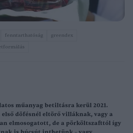
fenntarthatóság
greendex
etformálás
latos műanyag betiltásra kerül 2021.
az első döfésnél eltörő villáknak, vagy a
 elmosogatott, de a pörköltszafttól így
nak is búcsút inthetünk – vagy