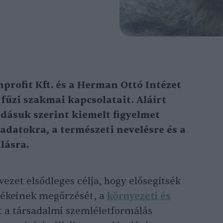
rofit Kft. és a Herman Ottó Intézet
 fűzi szakmai kapcsolatait. Aláírt
ásuk szerint kiemelt figyelmet
ladatokra, a természeti nevelésre és a
lásra.
ezet elsődleges célja, hogy elősegítsék
tékeinek megőrzését, a
környezeti és
t a társadalmi szemléletformálás