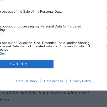
In
tási tevékenységek során egymás
enyújtása, őshonos fajok, mint természeti
o opt-out of the Sale of my Personal Data.
 kutatási és gyakorlati tevékenységek
In
nyok összeállítása, a
to opt-out of processing my Personal Data for Targeted
ing.
iológiai sokféleség
megőrzéséhez
In
rvezése, szemléletformálási és oktatási
o opt-out of Collection, Use, Retention, Sale, and/or Sharing
júsági pályázatok lebonyolítása mind az
ersonal Data that Is Unrelated with the Purposes for which it
lected.
.
Out
CONFIRM
 megismerése, óvása és megőrzése kiemelt
2023 Fenntarthatósági Expón
. A
Your
Data Deletion
Data Access
Privacy Policy
n az érdeklődők megtudhatták, hogy miként
rthatóbb élet felé, hogy ilyen módon részt
ében.