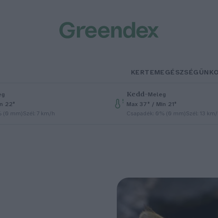
KERTEM
EGÉSZSÉGÜNK
Kedd
–
eg
Meleg
in 22°
Max 37° / Min 21°
% (0 mm)
Szél: 7 km/h
Csapadék: 0% (0 mm)
Szél: 13 km