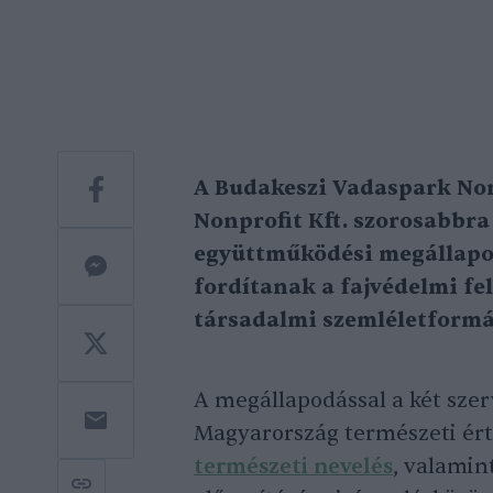
A Budakeszi Vadaspark Nonp
Nonprofit Kft. szorosabbra
együttműködési megállapod
fordítanak a fajvédelmi fe
társadalmi szemléletformá
A megállapodással a két szerv
Magyarország természeti ér
természeti nevelés
, valamin