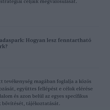
 stratégiai céljaik megvalósulását.
adaspark: Hogyan lesz fenntartható
rk?
 tevékenység magában foglalja a közös
zását, együttes fellépést e célok elérése
alom és azon belül az egyes specifikus
bővítését, tájékoztatását.