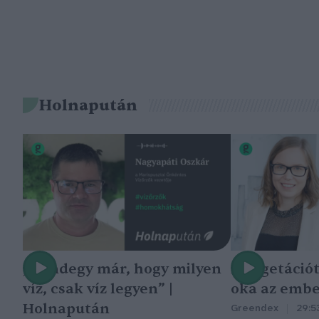
Holnapután
„Mindegy már, hogy milyen
A vegetáció
víz, csak víz legyen” |
oka az embe
Holnapután
Greendex
29:5