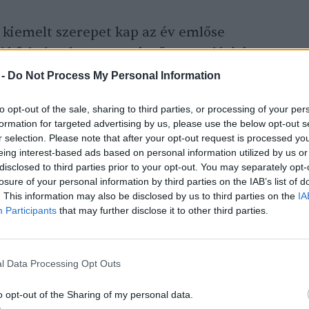
 kiemelt szerepet kap az év emlőse
ó feladatok magas szintű megvalósítása,
cska
és a hozzá kötődő természetvédelmi,
 -
Do Not Process My Personal Information
szerűsítése.
to opt-out of the sale, sharing to third parties, or processing of your per
formation for targeted advertising by us, please use the below opt-out s
r selection. Please note that after your opt-out request is processed y
eing interest-based ads based on personal information utilized by us or
disclosed to third parties prior to your opt-out. You may separately opt-
losure of your personal information by third parties on the IAB’s list of
. This information may also be disclosed by us to third parties on the
IA
ákért futottunk szombaton
Participants
that may further disclose it to other third parties.
l Data Processing Opt Outs
o opt-out of the Sharing of my personal data.