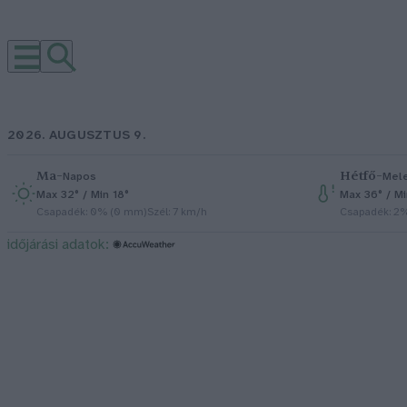
2026. AUGUSZTUS 9.
Ma
–
Hétfő
–
Napos
Mel
Max 32° / Min 18°
Max 36° / M
Csapadék: 0% (0 mm)
Szél: 7 km/h
Csapadék: 2
időjárási adatok: