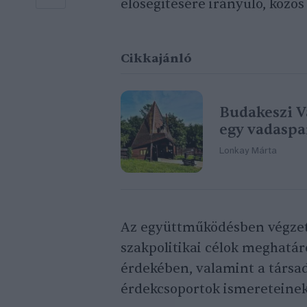
elősegítésére irányuló, közös
Cikkajánló
Budakeszi V
egy vadaspa
Lonkay Márta
Az együttműködésben végzett
szakpolitikai célok meghatáro
érdekében, valamint a társad
érdekcsoportok ismereteinek 