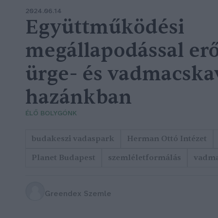
2024.06.14
Együttműködési
megállapodással er
ürge- és vadmacsk
hazánkban
ÉLŐ BOLYGÓNK
budakeszi vadaspark
Herman Ottó Intézet
Planet Budapest
szemléletformálás
vadm
Greendex Szemle