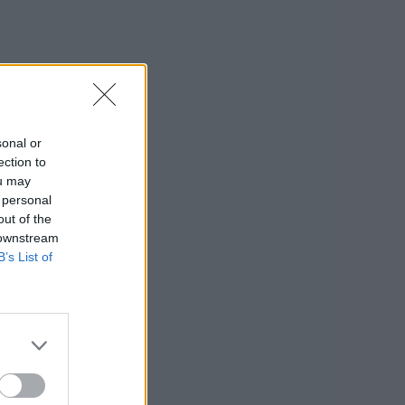
sonal or
ection to
ou may
 personal
out of the
 downstream
B’s List of