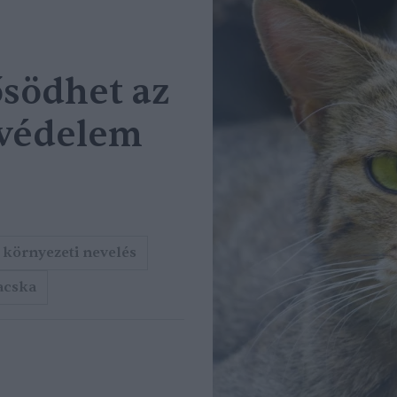
ősödhet az
avédelem
környezeti nevelés
acska