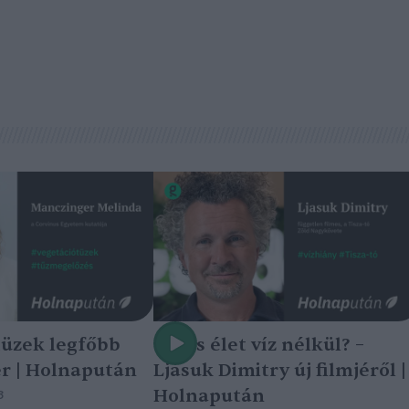
tüzek legfőbb
Nincs élet víz nélkül? –
r | Holnapután
Ljasuk Dimitry új filmjéről |
Holnapután
3