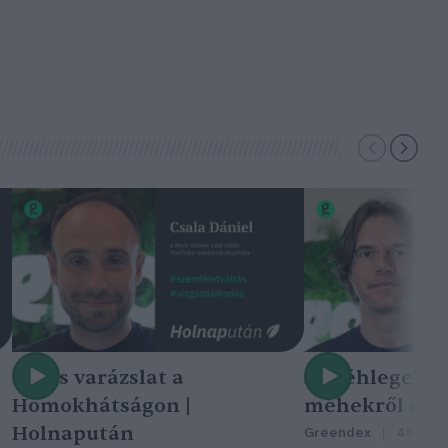
Nincs varázslat a
A méhlegelő 
Homokhátságon |
méhekről szól
Holnapután
Greendex
46:47