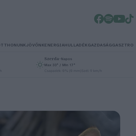
OTTHONUNK
JÖVŐNK
ENERGIA
HULLADÉK
GAZDASÁG
GASZTRO
Szerda
–
Napos
Max 33° / Min 17°
/h
Csapadék: 0% (0 mm)
Szél: 9 km/h