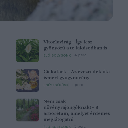
Vitorlavirág – Így lesz
gyönyörű a te lakásodban is
4 perc
ÉLŐ BOLYGÓNK
Cickafark – Az évezredek óta
ismert gyógynövény
1 perc
EGÉSZSÉGÜNK
Nem csak
növényrajongóknak! – 8
arborétum, amelyet érdemes
meglátogatni
5 perc
ÉLŐ BOLYGÓNK