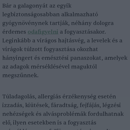
Bár a galagonyát az egyik
legbiztonságosabban alkalmazható
gyógynövénynek tartják, néhány dologra
érdemes
odafigyelni
a fogyasztásakor.
Leginkább a virágos hajtásvég, a levelek és a
virágok túlzott fogyasztása okozhat
hányingert és emésztési panaszokat, amelyek
az adagok mérséklésével maguktól
megszűnnek.
Túladagolás, allergiás érzékenység esetén
izzadás, kiütések, fáradtság, fejfájás, légzési
nehézségek és alvásproblémák fordulhatnak
elő, ilyen esetekben is a fogyasztás