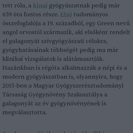
tett róla, a
kínai
gyógyászatnak pedig már
659 óta fontos része.
Első
tudományos
összefoglalója a 19. századból, egy Green nevű
angol orvostól származik, aki elsőként rendelt
el galagonyát szívgyógyászati célokra,
gyógyhatásainak többségét pedig ma már
klinikai vizsgálatok is alátámasztják.
Hazánkban is régóta alkalmazzák a népi és a
modern gyógyászatban is, olyannyira, hogy
2015-ben a Magyar Gyógyszerésztudományi
Társaság Gyógynövény Szakosztálya a
galagonyát az év gyógynövényének is
megválasztotta.