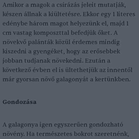
Amikor a magok a csírázás jeleit mutatják,
készen állnak a kiültetésre. Ekkor egy 1 literes
edénybe három magot helyezünk el, majd 1
cm vastag komposzttal befedjük őket. A
növekvő palánták közül érdemes mindig
kiszedni a gyengéket, hogy az erősebbek
jobban tudjanak növekedni. Ezután a
következő évben el is ültethetjük az innentől
már gyorsan növő galagonyát a kertünkben.
Gondozása
A galagonya igen egyszerűen gondozható
növény. Ha természetes bokrot szeretnénk,