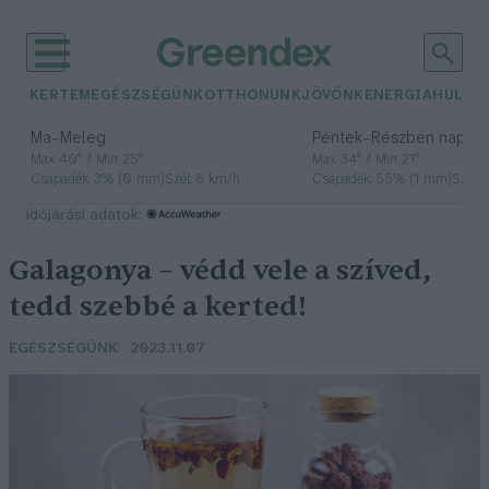
KERTEM
EGÉSZSÉGÜNK
OTTHONUNK
JÖVŐNK
ENERGIA
HULLA
–
–
Ma
Meleg
Péntek
Részben napos, 
Max 40° / Min 25°
Max 34° / Min 21°
Csapadék: 3% (0 mm)
Szél: 6 km/h
Csapadék: 55% (1 mm)
Szél: 
időjárási adatok:
Galagonya – védd vele a szíved,
tedd szebbé a kerted!
EGÉSZSÉGÜNK
2023.11.07