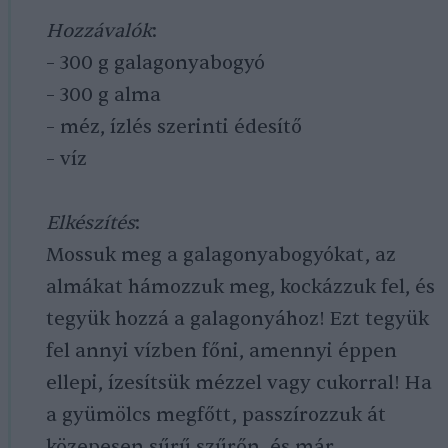
Hozzávalók
:
– 300 g galagonyabogyó
– 300 g alma
– méz, ízlés szerinti édesítő
– víz
Elkészítés
:
Mossuk meg a galagonyabogyókat, az
almákat hámozzuk meg, kockázzuk fel, és
tegyük hozzá a galagonyához! Ezt tegyük
fel annyi vízben főni, amennyi éppen
ellepi, ízesítsük mézzel vagy cukorral! Ha
a gyümölcs megfőtt, passzírozzuk át
közepesen sűrű szűrőn, és már