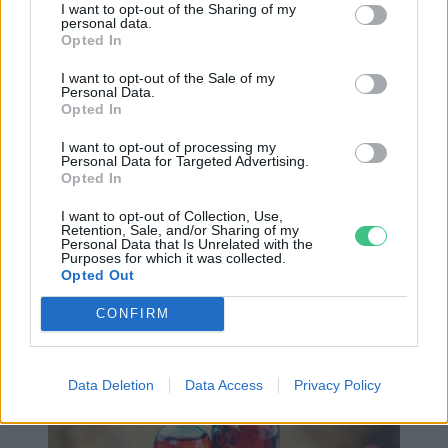
I want to opt-out of the Sharing of my
fogyasztják
nyersen, azonban készíthetünk
personal data.
Opted In
belőle lekvárt, tinktúrát, húsokhoz mártást,
I want to opt-out of the Sale of my
zselét, szörpöt vagy teát is, valamint a méze
Personal Data.
Opted In
is kiváló. A bogyókon kívül ehető még a
növény levele és a
marcipánízű
virága is,
I want to opt-out of processing my
Personal Data for Targeted Advertising.
virágzó ágvégét is tinktúrában vagy teaként
Opted In
szokták fogyasztani. Aki pedig nem akar az
I want to opt-out of Collection, Use,
Retention, Sale, and/or Sharing of my
elkészítéssel bíbelődni, annak a termés
Personal Data that Is Unrelated with the
Purposes for which it was collected.
porított változatát tartalmazó
Opted Out
galagonyakapszula
ajánlott.
CONFIRM
Data Deletion
Data Access
Privacy Policy