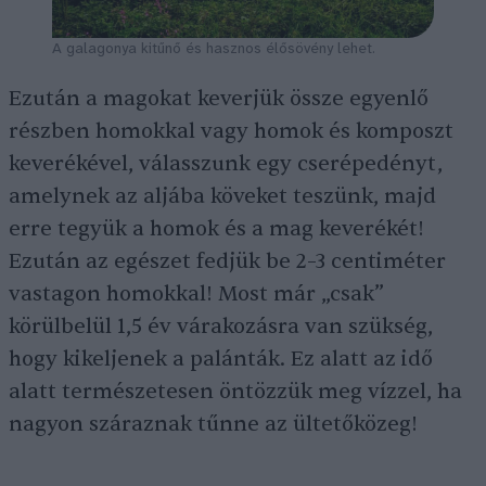
A galagonya kitűnő és hasznos élősövény lehet.
Ezután a magokat keverjük össze egyenlő
részben homokkal vagy homok és komposzt
keverékével, válasszunk egy cserépedényt,
amelynek az aljába köveket teszünk, majd
erre tegyük a homok és a mag keverékét!
Ezután az egészet fedjük be 2–3 centiméter
vastagon homokkal! Most már „csak”
körülbelül 1,5 év várakozásra van szükség,
hogy kikeljenek a palánták. Ez alatt az idő
alatt természetesen öntözzük meg vízzel, ha
nagyon száraznak tűnne az ültetőközeg!