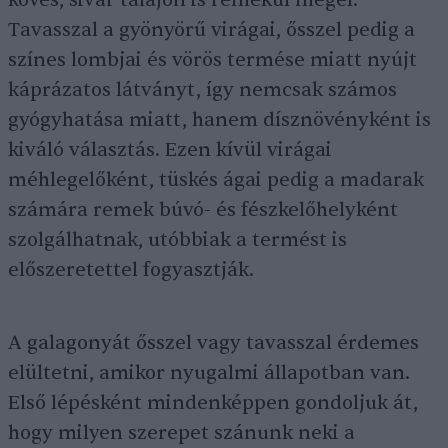
köves, sivár talajon is remekül megél.
Tavasszal a gyönyörű virágai, ősszel pedig a
színes lombjai és vörös termése miatt nyújt
káprázatos látványt, így nemcsak számos
gyógyhatása miatt, hanem dísznövényként is
kiváló választás. Ezen kívül virágai
méhlegelőként, tüskés ágai pedig a madarak
számára remek búvó- és fészkelőhelyként
szolgálhatnak, utóbbiak a termést is
előszeretettel fogyasztják.
A galagonyát ősszel vagy tavasszal érdemes
elültetni, amikor nyugalmi állapotban van.
Első lépésként mindenképpen gondoljuk át,
hogy milyen szerepet szánunk neki a