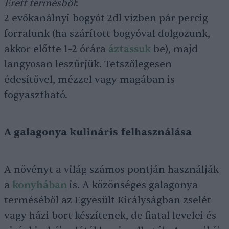
Érett termésből
:
2 evőkanálnyi bogyót 2dl vízben pár percig
forralunk (ha szárított bogyóval dolgozunk,
akkor előtte 1–2 órára
áztassuk
be), majd
langyosan leszűrjük. Tetszőlegesen
édesítővel, mézzel vagy magában is
fogyasztható.
A galagonya kulináris felhasználása
A növényt a világ számos pontján használják
a
konyhában
is. A közönséges galagonya
terméséből az Egyesült Királyságban zselét
vagy házi bort készítenek, de fiatal levelei és