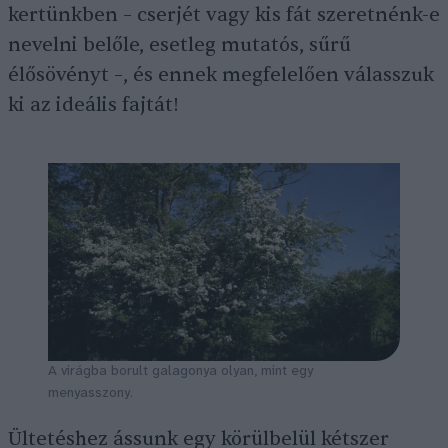
kertünkben – cserjét vagy kis fát szeretnénk-e
nevelni belőle, esetleg mutatós, sűrű
élősövényt –, és ennek megfelelően válasszuk
ki az ideális fajtát!
A virágba borult galagonya olyan, mint egy
menyasszony.
Ültetéshez ássunk egy körülbelül kétszer