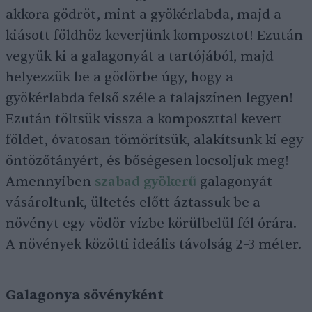
akkora gödröt, mint a gyökérlabda, majd a
kiásott földhöz keverjünk komposztot! Ezután
vegyük ki a galagonyát a tartójából, majd
helyezzük be a gödörbe úgy, hogy a
gyökérlabda felső széle a talajszínen legyen!
Ezután töltsük vissza a komposzttal kevert
földet, óvatosan tömörítsük, alakítsunk ki egy
öntözőtányért, és bőségesen locsoljuk meg!
Amennyiben
szabad gyökerű
galagonyát
vásároltunk, ültetés előtt áztassuk be a
növényt egy vödör vízbe körülbelül fél órára.
A növények közötti ideális távolság 2–3 méter.
Galagonya sövényként