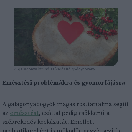
A galagonya kitűnő szíverősítő gyógynövény.
Emésztési problémákra és gyomorfájásra
A galagonyabogyók magas rosttartalma segíti
az
emésztést
, ezáltal pedig csökkenti a
székrekedés kockázatát. Emellett
prebiotikumként is működik, vagyis segíti a