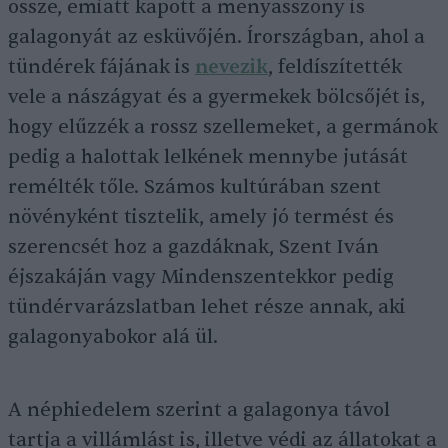
össze, emiatt kapott a menyasszony is
galagonyát az esküvőjén. Írországban, ahol a
tündérek fájának is
nevezik
, feldíszítették
vele a nászágyat és a gyermekek bölcsőjét is,
hogy elűzzék a rossz szellemeket, a germánok
pedig a halottak lelkének mennybe jutását
remélték tőle. Számos kultúrában szent
növényként tisztelik, amely jó termést és
szerencsét hoz a gazdáknak, Szent Iván
éjszakáján vagy Mindenszentekkor pedig
tündérvarázslatban lehet része annak, aki
galagonyabokor alá ül.
A néphiedelem szerint a galagonya távol
tartja a villámlást is, illetve védi az állatokat a