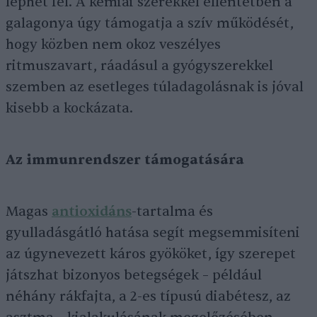
léphet fel. A kémiai szerekkel ellentétben a
galagonya úgy támogatja a szív működését,
hogy közben nem okoz veszélyes
ritmuszavart, ráadásul a gyógyszerekkel
szemben az esetleges túladagolásnak is jóval
kisebb a kockázata.
Az immunrendszer támogatására
Magas
antioxidáns
-tartalma és
gyulladásgátló hatása segít megsemmisíteni
az úgynevezett káros gyököket, így szerepet
játszhat bizonyos betegségek – például
néhány rákfajta, a 2-es típusú diabétesz, az