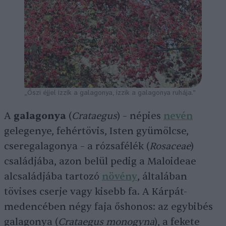
„Őszi éjjel izzik a galagonya, izzik a galagonya ruhája.”
A
galagonya
(
Crataegus
) – népies
nevén
gelegenye, fehértövis, Isten gyümölcse,
cseregalagonya – a rózsafélék (
Rosaceae
)
családjába, azon belül pedig a Maloideae
alcsaládjába tartozó
növény
, általában
tövises cserje vagy kisebb fa. A Kárpát-
medencében négy faja őshonos: az egybibés
galagonya (
Crataegus monogyna
), a fekete