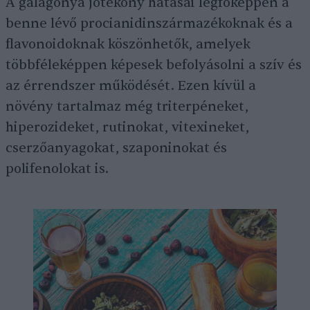
A galagonya jótékony hatásai legfőképpen a
benne lévő procianidinszármazékoknak és a
flavonoidoknak köszönhetők, amelyek
többféleképpen képesek befolyásolni a szív és
az érrendszer működését. Ezen kívül a
növény tartalmaz még triterpéneket,
hiperozideket, rutinokat, vitexineket,
cserzőanyagokat, szaponinokat és
polifenolokat is.