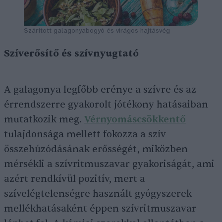
Szárított galagonyabogyó és virágos hajtásvég
Szíverősítő és szívnyugtató
A galagonya legfőbb erénye a szívre és az
érrendszerre gyakorolt jótékony hatásaiban
mutatkozik meg.
Vérnyomáscsökkentő
tulajdonsága mellett fokozza a szív
összehúzódásának erősségét, miközben
mérsékli a szívritmuszavar gyakoriságát, ami
azért rendkívül pozitív, mert a
szívelégtelenségre használt gyógyszerek
mellékhatásaként éppen szívritmuszavar