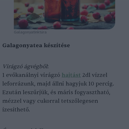
Galagonyatinktúra
Galagonyatea készítése
Virágzó ágvégből
:
1 evőkanálnyi virágzó
hajtást
2dl vízzel
leforrázunk, majd állni hagyjuk 10 percig.
Ezután leszűrjük, és máris fogyasztható,
mézzel vagy cukorral tetszőlegesen
ízesíthető.