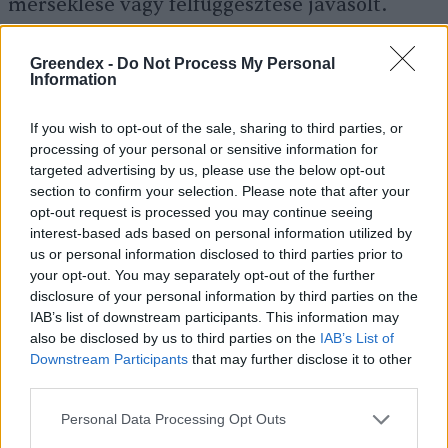
mérséklése vagy felfüggesztése javasolt.
Greendex -
Do Not Process My Personal
Nem ajánlott a fogyasztása terhes és szoptató
Information
nők, valamint bétablokkoló és digitalis
If you wish to opt-out of the sale, sharing to third parties, or
hatóanyagú gyógyszereket szedők számára
processing of your personal or sensitive information for
sem. Utóbbiak esetében a már kialakult,
targeted advertising by us, please use the below opt-out
section to confirm your selection. Please note that after your
gyógyszerezést igénylő szívbetegség miatt
opt-out request is processed you may continue seeing
mindenképpen szakorvosi konzultáció
interest-based ads based on personal information utilized by
us or personal information disclosed to third parties prior to
szükséges a galagonya fogyasztása előtt.
your opt-out. You may separately opt-out of the further
disclosure of your personal information by third parties on the
IAB’s list of downstream participants. This information may
also be disclosed by us to third parties on the
IAB’s List of
Galagonyatea és egyéb
Downstream Participants
that may further disclose it to other
felhasználási lehetőségek
third parties.
Personal Data Processing Opt Outs
A galagonya termését általában nem