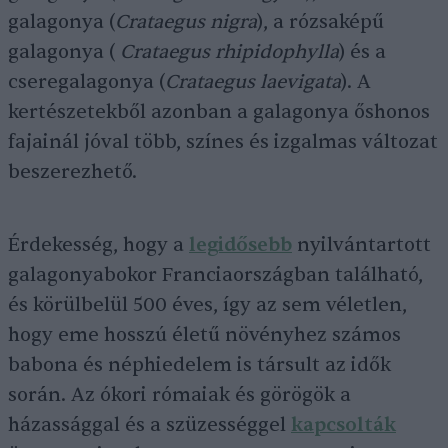
galagonya (
Crataegus nigra
), a rózsaképű
galagonya (
Crataegus rhipidophylla
) és a
cseregalagonya (
Crataegus laevigata
). A
kertészetekből azonban a galagonya őshonos
fajainál jóval több, színes és izgalmas változat
beszerezhető.
Érdekesség, hogy a
legidősebb
nyilvántartott
galagonyabokor Franciaországban található,
és körülbelül 500 éves, így az sem véletlen,
hogy eme hosszú életű növényhez számos
babona és néphiedelem is társult az idők
során. Az ókori rómaiak és görögök a
házassággal és a szüzességgel
kapcsolták