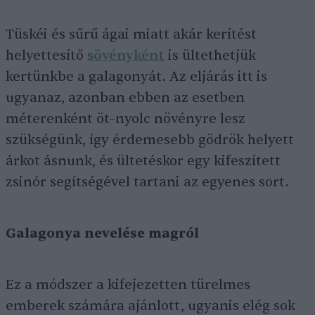
Tüskéi és sűrű ágai miatt akár kerítést
helyettesítő
sövényként
is ültethetjük
kertünkbe a galagonyát. Az eljárás itt is
ugyanaz, azonban ebben az esetben
méterenként öt–nyolc növényre lesz
szükségünk, így érdemesebb gödrök helyett
árkot ásnunk, és ültetéskor egy kifeszített
zsinór segítségével tartani az egyenes sort.
Galagonya nevelése magról
Ez a módszer a kifejezetten türelmes
emberek számára ajánlott, ugyanis elég sok