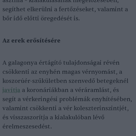
asztma – kialakulásának megelőzésében,
segíthet elkerülni a fertőzéseket, valamint a
bőr idő előtti öregedését is.
Az erek erősítésére
A galagonya értágító tulajdonságai révén
csökkenti az enyhén magas vérnyomást, a
koszorúér-szűkületben szenvedő betegeknél
javítja
a koronáriákban a véráramlást, és
segít a vérkeringési problémák enyhítésében,
valamint csökkenti a vér koleszterinszintjét,
és visszaszorítja a kialakulóban lévő
érelmeszesedést.