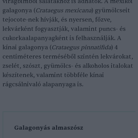
virágbimbói salátákhoz is adhatók. A mexikói
galagonya (
Crataegus mexicana
) gyümölcseit
tejocote-nek hívják, és nyersen, főzve,
lekvárként fogyasztják, valamint puncs- és
cukorkaalapanyagként is felhasználják. A
kínai galagonya (
Crataegus pinnatifida
) 4
centiméteres terméséből szintén lekvárokat,
zselét, szószt, gyümölcs- és alkoholos italokat
készítenek, valamint többféle kínai
rágcsálnivaló alapanyaga is.
Galagonyás almaszósz