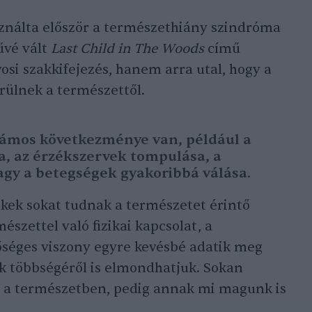
ználta először a természethiány szindróma
rűvé vált
Last Child in The Woods
című
si szakkifejezés, hanem arra utal, hogy a
rülnek a természettől.
zámos következménye van, például a
a, az érzékszervek tompulása, a
agy a betegségek gyakoribbá válása.
rekek sokat tudnak a természetet érintő
mészettel való fizikai kapcsolat, a
séges viszony egyre kevésbé adatik meg
ek többségéről is elmondhatjuk. Sokan
t a természetben, pedig annak mi magunk is