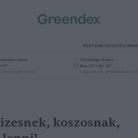
KERTEM
EGÉSZSÉGÜNK
Vasárnap
–
öbbnyire napos
Napos
n 19°
Max 33° / Min 18°
% (0 mm)
Szél: 9 km/h
Csapadék: 0% (0 mm)
Szél: 6 km/
izesnek, koszosnak,