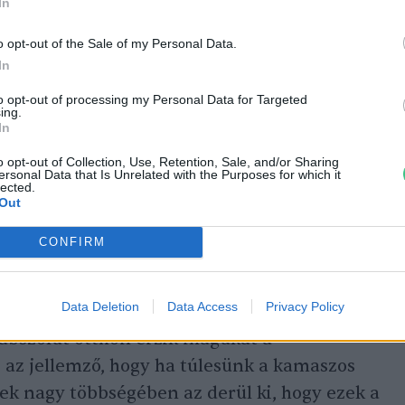
In
tonságos, minél többet mezítlábazni és fára
o opt-out of the Sale of my Personal Data.
In
to opt-out of processing my Personal Data for Targeted
al is pajtáskodnak
ing.
In
y Nemzeti Park Igazgatóság királyréti
o opt-out of Collection, Use, Retention, Sale, and/or Sharing
ersonal Data that Is Unrelated with the Purposes for which it
őjeként közelről látja, hogyan viselkednek a
lected.
Out
Azt mondja,
CONFIRM
gyan működik a természetben, számos
dául az, hogy mennyi idős.
Data Deletion
Data Access
Privacy Policy
 abszolút otthon érzik magukat a
 az jellemző, hogy ha túlesünk a kamaszos
ek nagy többségében az derül ki, hogy ezek a