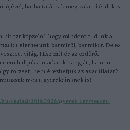
űrőjével, hátha találnak még valami érdekes
nk azt képzelni, hogy mindent tudunk a
rmációt elérhetünk bármiről, bármikor. De ez
 vesztett világ. Hisz mit ér az erdőről
en nem halljuk a madarak hangját, ha nem
ölgy törzsét, nem érezhetjük az avar illatát?
, mutassuk meg a gyerekeinknek is!
.hu/csalad/20180826/gyerek-termeszet-