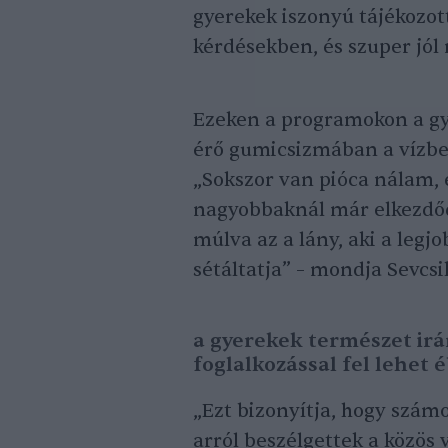
gyerekek iszonyú tájékozot
kérdésekben, és szuper jó
Ezeken a programokon a gye
érő gumicsizmában a vízbe,
„Sokszor van pióca nálam, 
nagyobbaknál már elkezdődi
múlva az a lány, aki a legjo
sétáltatja” – mondja Sevcs
a gyerekek természet irá
foglalkozással fel lehet 
„Ezt bizonyítja, hogy számo
arról beszélgettek a közös