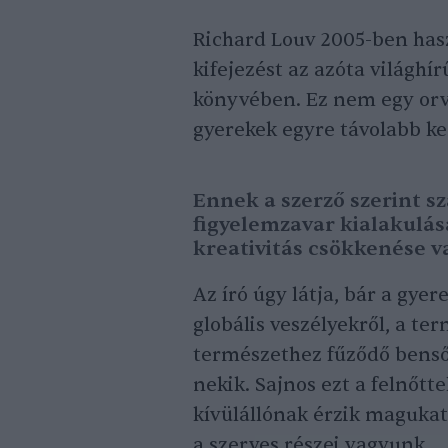
Richard Louv 2005-ben has
kifejezést az azóta világhí
könyvében. Ez nem egy orvo
gyerekek egyre távolabb ke
Ennek a szerző szerint s
figyelemzavar kialakulás
kreativitás csökkenése v
Az író úgy látja, bár a gye
globális veszélyekről, a ter
természethez fűződő benső
nekik. Sajnos ezt a felnőtt
kívülállónak érzik maguka
a szerves részei vagyunk.