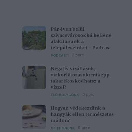
Pár éven belül
szivacsvárosokká kellene
alakítanunk a
településeinket – Podcast
2 perc
PODCAST
Negatív vízállások,
vízkorlátozások: miképp
takarékoskodhatsz a
vízzel?
5 perc
ÉLŐ BOLYGÓNK
Hogyan védekezzünk a
hangyák ellen természetes
módon?
5 perc
OTTHONUNK