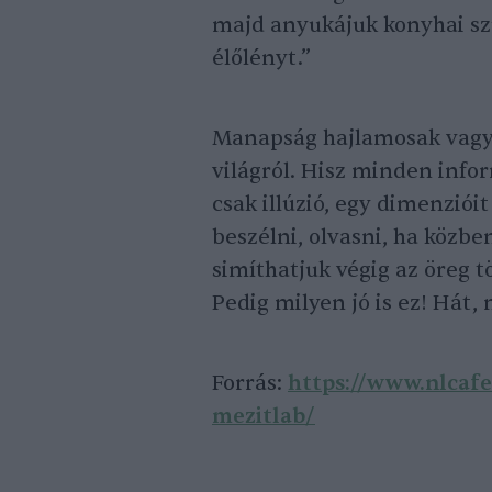
majd anyukájuk konyhai sz
élőlényt.”
Manapság hajlamosak vagyu
világról. Hisz minden info
csak illúzió, egy dimenzióit
beszélni, olvasni, ha közb
simíthatjuk végig az öreg t
Pedig milyen jó is ez! Hát
Forrás:
https://www.nlcafe
mezitlab/