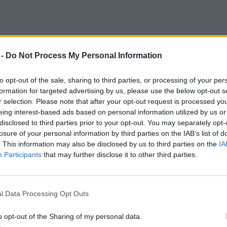
 -
Do Not Process My Personal Information
van abban, hogy milyen lesz a gyerek
z általunk közvetített üzenetekkel,
to opt-out of the sale, sharing to third parties, or processing of your per
formation for targeted advertising by us, please use the below opt-out s
n befolyásoljuk ezt.
r selection. Please note that after your opt-out request is processed y
eing interest-based ads based on personal information utilized by us or
disclosed to third parties prior to your opt-out. You may separately opt-
rmészet koszos, a természet valami
losure of your personal information by third parties on the IAB’s list of
, amit jobb csak a távolból figyelni? Vagy
. This information may also be disclosed by us to third parties on the
IA
zetben lenni jó, és ahogy én, te is
Participants
that may further disclose it to other third parties.
enne magad?
eni, érdemes sokat túrázni, a
l Data Processing Opt Outs
szemmel járni – például közelről
o opt-out of the Sharing of my personal data.
 közben talált földigilisztát –, esőben