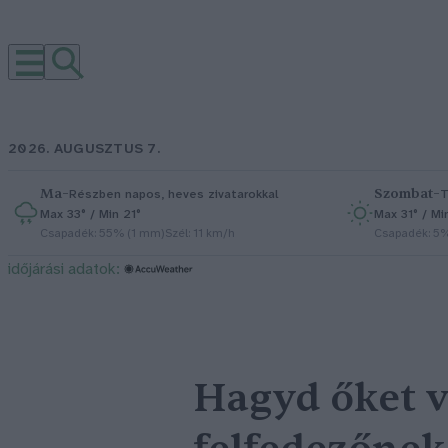
2026. AUGUSZTUS 7.
Ma
–
Szombat
–
Részben napos, heves zivatarokkal
T
Max 33° / Min 21°
Max 31° / Mi
Csapadék: 55% (1 mm)
Szél: 11 km/h
Csapadék: 5
időjárási adatok:
Hagyd őket v