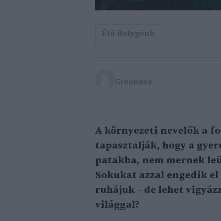
Élő Bolygónk
Greendex
A környezeti nevelők a f
tapasztalják, hogy a gye
patakba, nem mernek leül
Sokukat azzal engedik el 
ruhájuk – de lehet vigyáz
világgal?