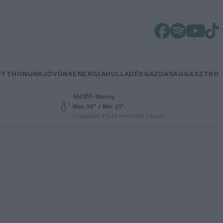
OTTHONUNK
JÖVŐNK
ENERGIA
HULLADÉK
GAZDASÁG
GASZTRO
Hétfő
–
Meleg
Max 36° / Min 21°
h
Csapadék: 1% (0 mm)
Szél: 7 km/h