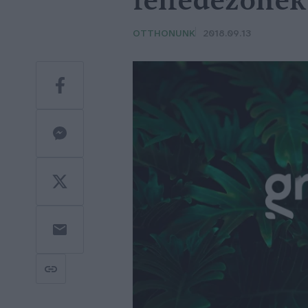
felfedezőnek
OTTHONUNK
2018.09.13