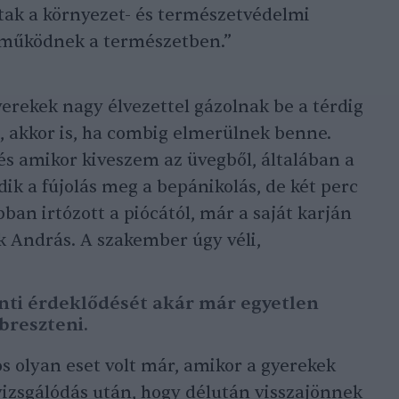
tak a környezet- és természetvédelmi
l működnek a természetben.”
rekek nagy élvezettel gázolnak be a térdig
 akkor is, ha combig elmerülnek benne.
és amikor kiveszem az üvegből, általában a
k a fújolás meg a bepánikolás, de két perc
bban irtózott a piócától, már a saját karján
ik András. A szakember úgy véli,
nti érdeklődését akár már egyetlen
ébreszteni.
s olyan eset volt már, amikor a gyerekek
 vizsgálódás után, hogy délután visszajönnek