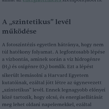
állhat az
energiatermelés
szempontjából is.
A „szintetikus” levél
működése
A fotoszintézis egyetlen hátránya, hogy nem
túl hatékony folyamat. A legfontosabb lépése
a vízbontás, aminek során a víz hidrogénre
(H
) és oxigénre (O
) bomlik. Ezt a lépést
2
2
sikerült lemásolni a Harvard Egyetem
kutatóinak, ezáltal jött létre az úgynevezett
„szintetikus” levél. Ennek legnagyobb előnyei
közé tartozik, hogy olcsó, és energiaellátását
meg lehet oldani napelemekkel, ezáltal