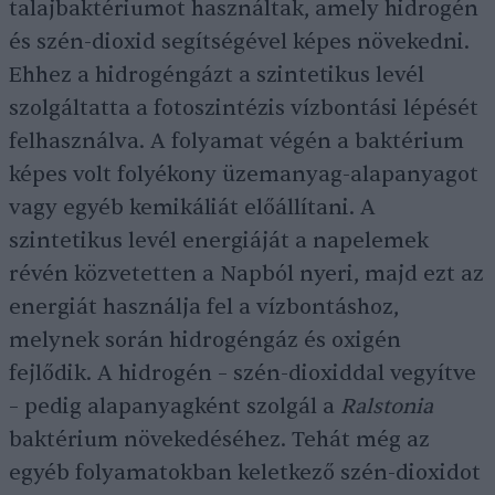
talajbaktériumot használtak, amely hidrogén
és szén-dioxid segítségével képes növekedni.
Ehhez a hidrogéngázt a szintetikus levél
szolgáltatta a fotoszintézis vízbontási lépését
felhasználva. A folyamat végén a baktérium
képes volt folyékony üzemanyag-alapanyagot
vagy egyéb kemikáliát előállítani. A
szintetikus levél energiáját a napelemek
révén közvetetten a Napból nyeri, majd ezt az
energiát használja fel a vízbontáshoz,
melynek során hidrogéngáz és oxigén
fejlődik. A hidrogén – szén-dioxiddal vegyítve
– pedig alapanyagként szolgál a
Ralstonia
baktérium növekedéséhez. Tehát még az
egyéb folyamatokban keletkező szén-dioxidot