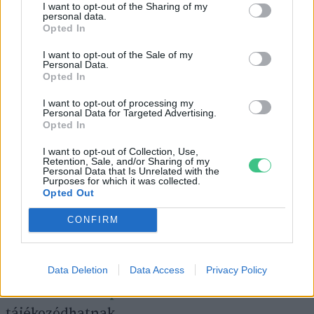
I want to opt-out of the Sharing of my
personal data.
állítani. Így a szintetikus levél megjelenése
Opted In
akár új utakat is nyithat egyes termékek
I want to opt-out of the Sale of my
környezetbarát előállítási módjához. Például
Personal Data.
Opted In
a
Ralstonia eutropha
baktérium is képes lehet
olyan vegyületeket előállítani, amelyek
I want to opt-out of processing my
Personal Data for Targeted Advertising.
biopolimerek alapanyagaiként funkcionálnak.
Opted In
Önmagában pedig a szintetikus levelet
I want to opt-out of Collection, Use,
Retention, Sale, and/or Sharing of my
később akár az autóiparban is lehet
Personal Data that Is Unrelated with the
Purposes for which it was collected.
alkalmazni a hidrogénmeghajtású
Opted Out
járművekhez. Jelenleg egyelőre –
CONFIRM
infrastruktúra hiányában – nem terjedtek el a
hidrogénalapú autók, de már sok országban
nagy erőket fektetnek fejlesztésükbe, erről
Data Deletion
Data Access
Privacy Policy
részletesebben
podcastünkben
tájékozódhatnak.