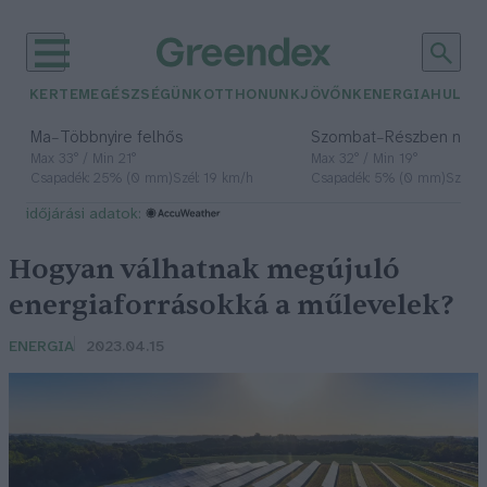
KERTEM
EGÉSZSÉGÜNK
OTTHONUNK
JÖVŐNK
ENERGIA
HULLA
–
–
Ma
Többnyire felhős
Szombat
Részben nap
Max 33° / Min 21°
Max 32° / Min 19°
Csapadék: 25% (0 mm)
Szél: 19 km/h
Csapadék: 5% (0 mm)
Szél: 
időjárási adatok:
Hogyan válhatnak megújuló
energiaforrásokká a műlevelek?
ENERGIA
2023.04.15