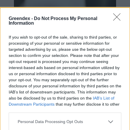
Greendex -
Do Not Process My Personal
Information
If you wish to opt-out of the sale, sharing to third parties, or
Levél
processing of your personal or sensitive information for
Fotó: Pexels
targeted advertising by us, please use the below opt-out
section to confirm your selection. Please note that after your
opt-out request is processed you may continue seeing
Mit jelenthet ez a jövőre
interest-based ads based on personal information utilized by
us or personal information disclosed to third parties prior to
nézve?
your opt-out. You may separately opt-out of the further
disclosure of your personal information by third parties on the
IAB’s list of downstream participants. This information may
Bár az eddig kísérletek csak egy baktériumra
also be disclosed by us to third parties on the
IAB’s List of
koncentráltak, a közeljövőben remélhetőleg
Downstream Participants
that may further disclose it to other
third parties.
további organizmusokat is felhasználnak a
reakcióhoz, ezzel újabb vegyi anyagokat vagy
Personal Data Processing Opt Outs
üzemanyag-alapanyagokat is elő lehetne