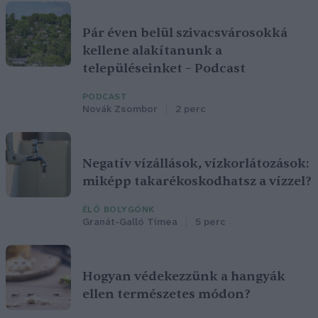
Pár éven belül szivacsvárosokká
kellene alakítanunk a
településeinket – Podcast
PODCAST
Novák Zsombor
2 perc
Negatív vízállások, vízkorlátozások:
miképp takarékoskodhatsz a vízzel?
ÉLŐ BOLYGÓNK
Granát-Galló Tímea
5 perc
Hogyan védekezzünk a hangyák
ellen természetes módon?