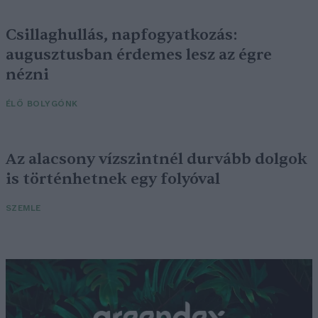
Csillaghullás, napfogyatkozás:
augusztusban érdemes lesz az égre
nézni
ÉLŐ BOLYGÓNK
Az alacsony vízszintnél durvább dolgok
is történhetnek egy folyóval
SZEMLE