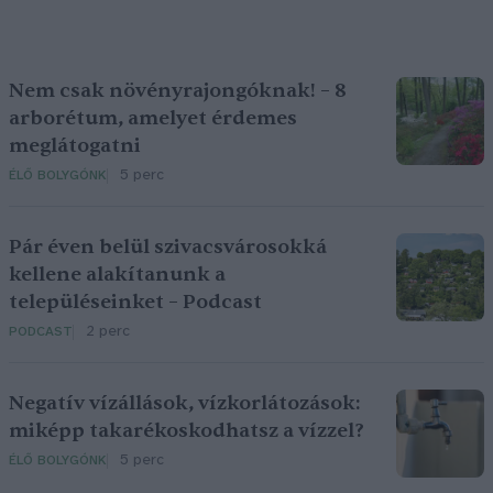
Nem csak növényrajongóknak! – 8
arborétum, amelyet érdemes
meglátogatni
5 perc
ÉLŐ BOLYGÓNK
Pár éven belül szivacsvárosokká
kellene alakítanunk a
településeinket – Podcast
2 perc
PODCAST
Negatív vízállások, vízkorlátozások:
miképp takarékoskodhatsz a vízzel?
5 perc
ÉLŐ BOLYGÓNK