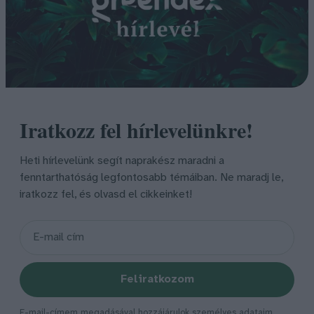
Iratkozz fel hírlevelünkre!
Heti hírlevelünk segít naprakész maradni a
fenntarthatóság legfontosabb témáiban. Ne maradj le,
iratkozz fel, és olvasd el cikkeinket!
Feliratkozom
E-mail-címem megadásával hozzájárulok személyes adataim