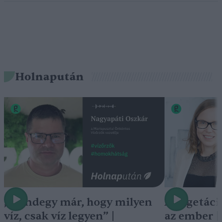
Holnapután
„Mindegy már, hogy milyen
A vegetáci
víz, csak víz legyen” |
az ember 