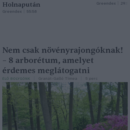
Holnapután
Greendex
29:5
Greendex
55:58
Nem csak növényrajongóknak!
– 8 arborétum, amelyet
érdemes meglátogatni
Granát-Galló Tímea
5 perc
ÉLŐ BOLYGÓNK