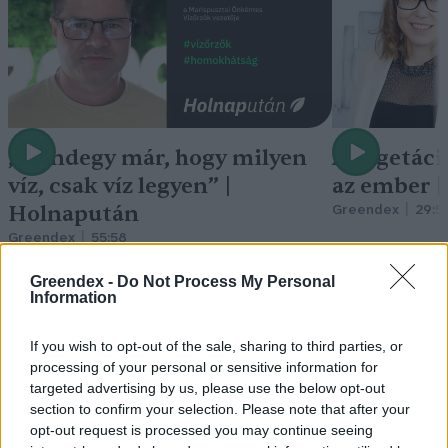
„Mindegy már, hogy milyen
A vegetáci
víz, csak víz legyen” |
az ember 
Holnapután
Greendex
29:5
Greendex
55:58
Greendex -
Do Not Process My Personal
Information
If you wish to opt-out of the sale, sharing to third parties, or
Merre lehet a Velencei-tó
processing of your personal or sensitive information for
targeted advertising by us, please use the below opt-out
jövője? | Holnapután
section to confirm your selection. Please note that after your
opt-out request is processed you may continue seeing
Novák Zsombor
3 perc
PODCAST