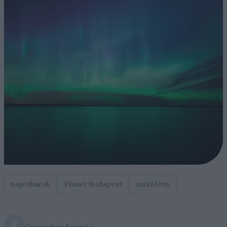
napviharok
Planet Budapest
sarki fény