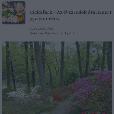
Cickafark – Az évezredek óta ismert
gyógynövény
EGÉSZSÉGÜNK
Börzsey Barbara
1 perc