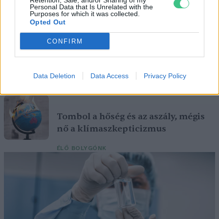
Retention, Sale, and/or Sharing of my
Rekord alacsony a Velencei-tó vízszintje. Alkalmazkodási válság
Personal Data that Is Unrelated with the
Purposes for which it was collected.
vagy ökológiai katasztrófa? Dr. Boromisza Zsomborral jártuk körbe
Opted Out
a tó múltját, jelenét, jövőjét.
CONFIRM
Mit tehetünk a hazai erdőtüzek
ellen?
Data Deletion
Data Access
Privacy Policy
ÉLŐ BOLYGÓNK
Tombol a hőség és az aszály, mégis
nő a klímaszkepticizmus
ÉLŐ BOLYGÓNK