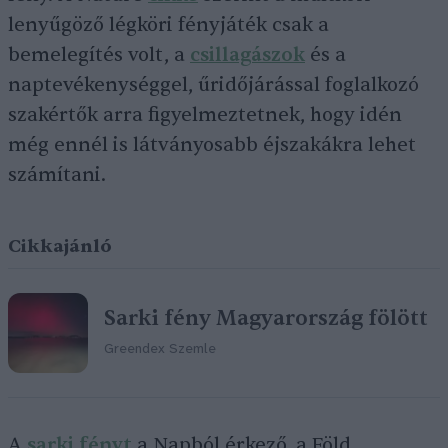
lenyűgöző légköri fényjáték csak a
bemelegítés volt, a
csillagászok
és a
naptevékenységgel, űridőjárással foglalkozó
szakértők arra figyelmeztetnek, hogy idén
még ennél is látványosabb éjszakákra lehet
számítani.
Cikkajánló
Sarki fény Magyarország fölött
Greendex Szemle
A
sarki fényt
a Napból érkező, a Föld