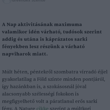
Greendex Szemle
A Nap aktivitásának maximuma
valamikor idén várható, tudósok szerint
addig és utána is káprázatos
sarki
fény
ekben lesz részünk a várható
napviharok miatt.
Múlt héten, péntekről szombatra virradó éjjel
gyakorlatilag a Föld szinte minden pontjáról,
így hazánkban is, a szokásosnál jóval
alacsonyabb szélességi fokokon is
megfigyelhető volt a páratlanul erős sarki
fény. A Nature
cikke
szerint a múltkori