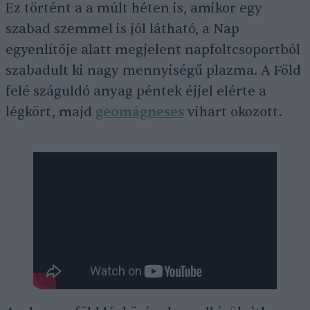
Ez történt a a múlt héten is, amikor egy
szabad szemmel is jól látható, a Nap
egyenlítője alatt megjelent napfoltcsoportból
szabadult ki nagy mennyiségű plazma. A Föld
felé száguldó anyag péntek éjjel elérte a
légkört, majd
geomágneses
vihart okozott.