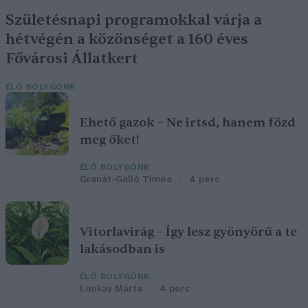
Születésnapi programokkal várja a
hétvégén a közönséget a 160 éves
Fővárosi Állatkert
ÉLŐ BOLYGÓNK
Ehető gazok – Ne irtsd, hanem főzd
meg őket!
ÉLŐ BOLYGÓNK
Granát-Galló Tímea
4 perc
Vitorlavirág – Így lesz gyönyörű a te
lakásodban is
ÉLŐ BOLYGÓNK
Lonkay Márta
4 perc