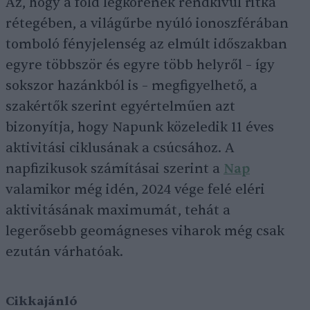
Az, hogy a föld légkörének rendkívül ritka
rétegében, a világűrbe nyúló ionoszférában
tomboló fényjelenség az elmúlt időszakban
egyre többször és egyre több helyről – így
sokszor hazánkból is – megfigyelhető, a
szakértők szerint egyértelműen azt
bizonyítja, hogy Napunk közeledik 11 éves
aktivitási ciklusának a csúcsához. A
napfizikusok számításai szerint a
Nap
valamikor még idén, 2024 vége felé eléri
aktivitásának maximumát, tehát a
legerősebb geomágneses viharok még csak
ezután várhatóak.
Cikkajánló