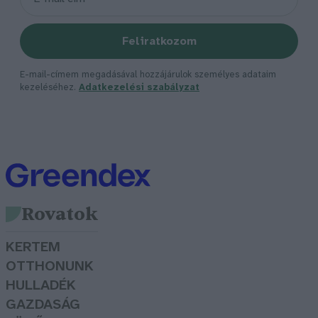
Feliratkozom
E-mail-címem megadásával hozzájárulok személyes adataim
kezeléséhez.
Adatkezelési szabályzat
Rovatok
KERTEM
OTTHONUNK
HULLADÉK
GAZDASÁG