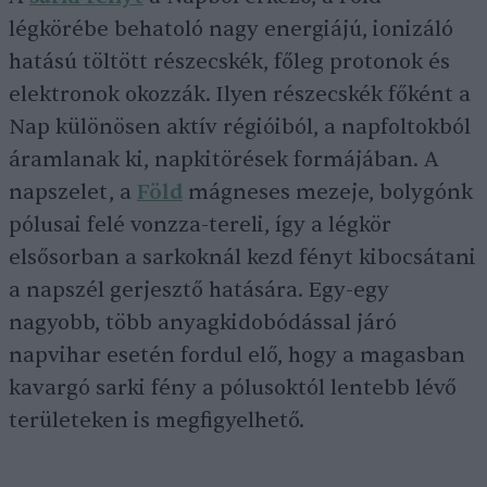
légkörébe behatoló nagy energiájú, ionizáló
hatású töltött részecskék, főleg protonok és
elektronok okozzák. Ilyen részecskék főként a
Nap különösen aktív régióiból, a napfoltokból
áramlanak ki, napkitörések formájában. A
napszelet, a
Föld
mágneses mezeje, bolygónk
pólusai felé vonzza-tereli, így a légkör
elsősorban a sarkoknál kezd fényt kibocsátani
a napszél gerjesztő hatására. Egy-egy
nagyobb, több anyagkidobódással járó
napvihar esetén fordul elő, hogy a magasban
kavargó sarki fény a pólusoktól lentebb lévő
területeken is megfigyelhető.