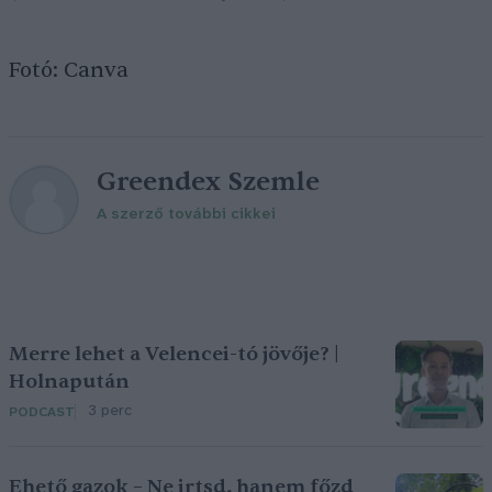
Fotó: Canva
Greendex Szemle
A szerző további cikkei
Merre lehet a Velencei-tó jövője? |
Holnapután
3 perc
PODCAST
Ehető gazok – Ne irtsd, hanem főzd