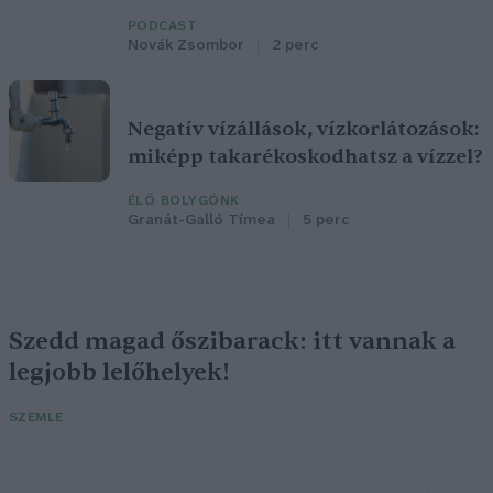
PODCAST
Novák Zsombor
2 perc
Negatív vízállások, vízkorlátozások:
miképp takarékoskodhatsz a vízzel?
ÉLŐ BOLYGÓNK
Granát-Galló Tímea
5 perc
Szedd magad őszibarack: itt vannak a
legjobb lelőhelyek!
SZEMLE