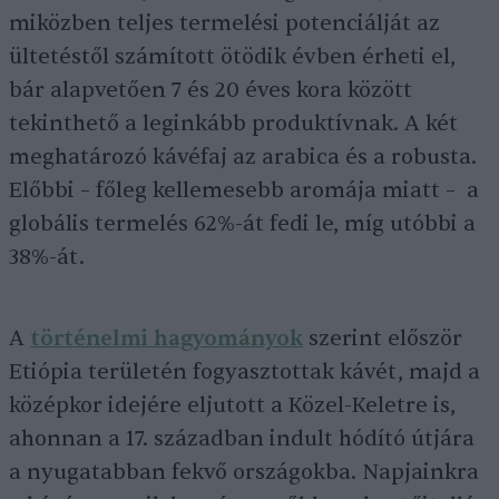
miközben teljes termelési potenciálját az
ültetéstől számított ötödik évben érheti el,
bár alapvetően 7 és 20 éves kora között
tekinthető a leginkább produktívnak. A két
meghatározó kávéfaj az arabica és a robusta.
Előbbi – főleg kellemesebb aromája miatt – a
globális termelés 62%-át fedi le, míg utóbbi a
38%-át.
A
történelmi hagyományok
szerint először
Etiópia területén fogyasztottak kávét, majd a
középkor idejére eljutott a Közel-Keletre is,
ahonnan a 17. században indult hódító útjára
a nyugatabban fekvő országokba. Napjainkra