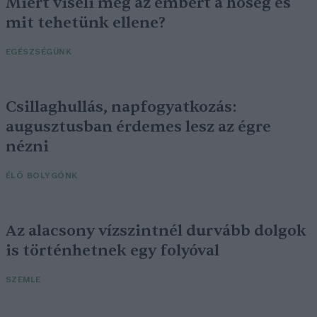
Miért viseli meg az embert a hőség és
mit tehetünk ellene?
EGÉSZSÉGÜNK
Csillaghullás, napfogyatkozás:
augusztusban érdemes lesz az égre
nézni
ÉLŐ BOLYGÓNK
Az alacsony vízszintnél durvább dolgok
is történhetnek egy folyóval
SZEMLE