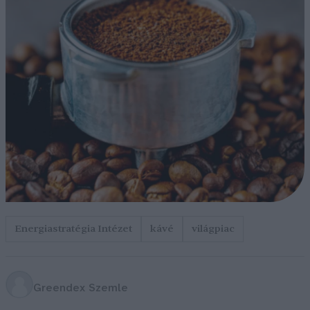
Energiastratégia Intézet
kávé
világpiac
Greendex Szemle