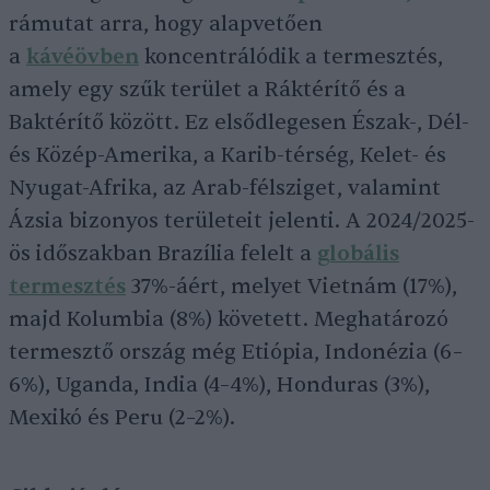
rámutat arra, hogy alapvetően
a
kávéövben
koncentrálódik a termesztés,
amely egy szűk terület a Ráktérítő és a
Baktérítő között. Ez elsődlegesen Észak-, Dél-
és Közép-Amerika, a Karib-térség, Kelet- és
Nyugat-Afrika, az Arab-félsziget, valamint
Ázsia bizonyos területeit jelenti. A 2024/2025-
ös időszakban Brazília felelt a
globális
termesztés
37%-áért, melyet Vietnám (17%),
majd Kolumbia (8%) követett. Meghatározó
termesztő ország még Etiópia, Indonézia (6–
6%), Uganda, India (4–4%), Honduras (3%),
Mexikó és Peru (2–2%).