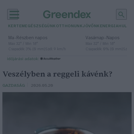
KERTEM
EGÉSZSÉGÜNK
OTTHONUNK
JÖVŐNK
ENERGIA
HULLA
–
–
Ma
Részben napos
Vasárnap
Napos
Max 32° / Min 18°
Max 32° / Min 18°
Csapadék: 3% (0 mm)
Szél: 9 km/h
Csapadék: 0% (0 mm)
Szél: 
időjárási adatok:
Veszélyben a reggeli kávénk?
GAZDASÁG
2026.05.20