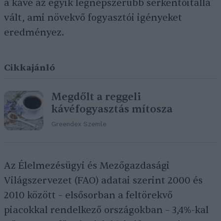
a kávé az egyik legnépszerűbb serkentőitallá
vált, ami növekvő fogyasztói igényeket
eredményez.
Cikkajánló
Megdőlt a reggeli
kávéfogyasztás mítosza
Greendex Szemle
Az Élelmezésügyi és Mezőgazdasági
Világszervezet (FAO) adatai szerint 2000 és
2010 között – elsősorban a feltörekvő
piacokkal rendelkező országokban – 3,4%-kal