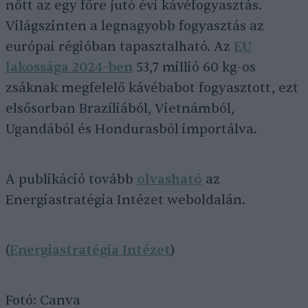
nőtt az egy főre jutó évi kávéfogyasztás.
Világszinten a legnagyobb fogyasztás az
európai régióban tapasztalható. Az
EU
lakossága 2024-ben
53,7 millió 60 kg-os
zsáknak megfelelő kávébabot fogyasztott, ezt
elsősorban Brazíliából, Vietnámból,
Ugandából és Hondurasból importálva.
A publikáció tovább
olvasható
az
Energiastratégia Intézet weboldalán.
(
Energiastratégia Intézet
)
Fotó: Canva