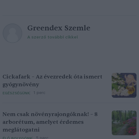
Greendex Szemle
A szerző további cikkei
Cickafark – Az évezredek óta ismert
gyógynövény
1 perc
EGÉSZSÉGÜNK
Nem csak növényrajongóknak! – 8
arborétum, amelyet érdemes
meglátogatni
5 perc
ÉLŐ BOLYGÓNK