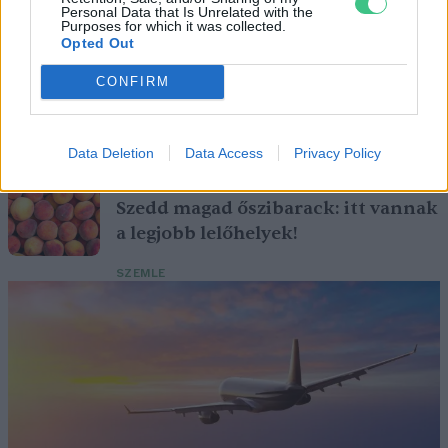
Personal Data that Is Unrelated with the
Purposes for which it was collected.
Opted Out
Születésnapi programokkal várja a
CONFIRM
hétvégén a közönséget a 160 éves
Fővárosi Állatkert
Data Deletion
Data Access
Privacy Policy
ÉLŐ BOLYGÓNK
Szedd magad őszibarack: itt vannak
a legjobb lelőhelyek!
SZEMLE