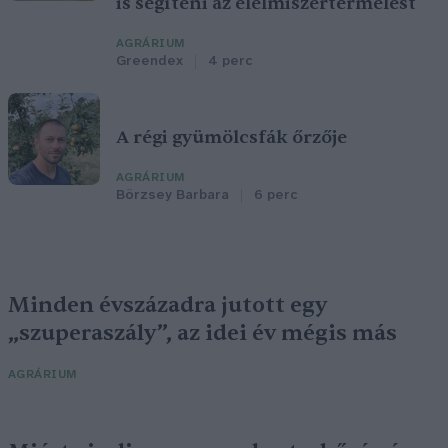
is segíteni az élelmiszertermelést
AGRÁRIUM
Greendex
4 perc
A régi gyümölcsfák őrzője
AGRÁRIUM
Börzsey Barbara
6 perc
Minden évszázadra jutott egy
„szuperaszály”, az idei év mégis más
AGRÁRIUM