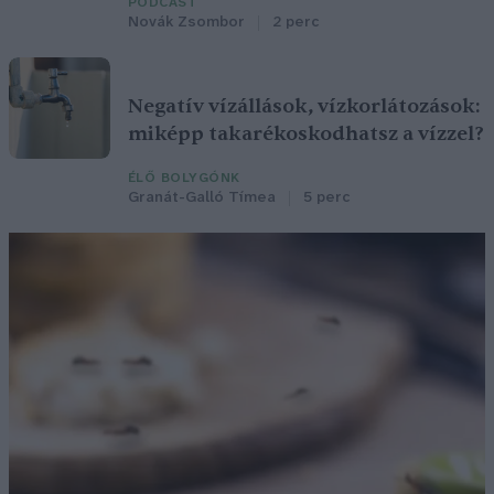
PODCAST
Novák Zsombor
2 perc
Negatív vízállások, vízkorlátozások:
miképp takarékoskodhatsz a vízzel?
ÉLŐ BOLYGÓNK
Granát-Galló Tímea
5 perc