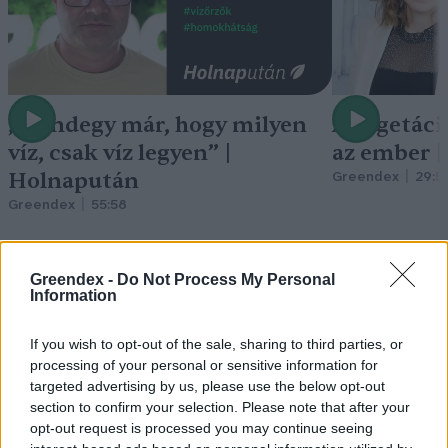
„Mindegy már, hogy milyen
A vegetáci
víz, csak víz legyen” |
az ember 
Holnapután
Greendex
29:5
Greendex
55:58
Greendex -
Do Not Process My Personal
Information
Cickafark – Az évezredek óta
If you wish to opt-out of the sale, sharing to third parties, or
ismert gyógynövény
processing of your personal or sensitive information for
targeted advertising by us, please use the below opt-out
Börzsey Barbara
1 perc
EGÉSZSÉGÜNK
section to confirm your selection. Please note that after your
opt-out request is processed you may continue seeing