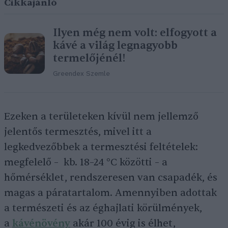
Cikkajánló
Ilyen még nem volt: elfogyott a
kávé a világ legnagyobb
termelőjénél!
Greendex Szemle
Ezeken a területeken kívül nem jellemző
jelentős termesztés, mivel itt a
legkedvezőbbek a termesztési feltételek:
megfelelő – kb. 18–24 °C közötti – a
hőmérséklet, rendszeresen van csapadék, és
magas a páratartalom. Amennyiben adottak
a természeti és az éghajlati körülmények,
a
kávénövény
akár 100 évig is élhet,