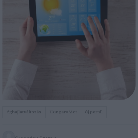
éghajlatváltozás
HungaroMet
új portál