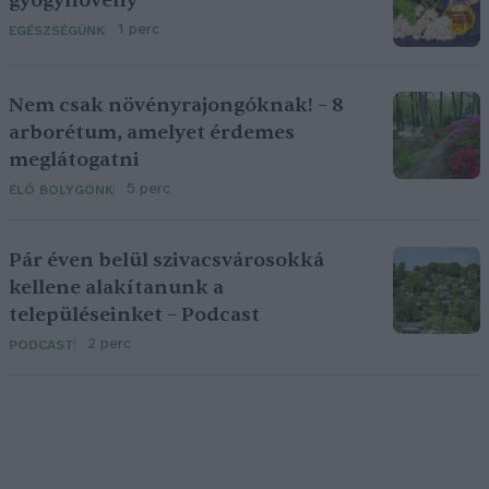
gyógynövény
1 perc
EGÉSZSÉGÜNK
Nem csak növényrajongóknak! – 8
arborétum, amelyet érdemes
meglátogatni
5 perc
ÉLŐ BOLYGÓNK
Pár éven belül szivacsvárosokká
kellene alakítanunk a
településeinket – Podcast
2 perc
PODCAST