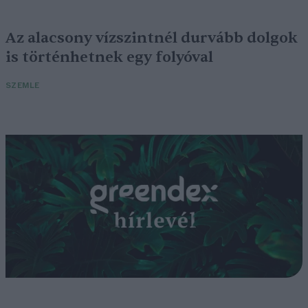
Az alacsony vízszintnél durvább dolgok
is történhetnek egy folyóval
SZEMLE