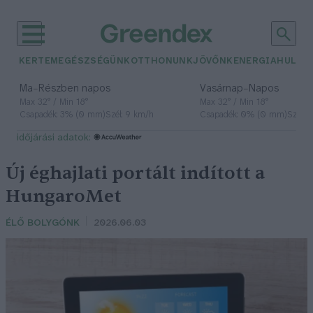
KERTEM
EGÉSZSÉGÜNK
OTTHONUNK
JÖVŐNK
ENERGIA
HULLA
–
–
Ma
Részben napos
Vasárnap
Napos
Max 32° / Min 18°
Max 32° / Min 18°
Csapadék: 3% (0 mm)
Szél: 9 km/h
Csapadék: 0% (0 mm)
Szél: 
időjárási adatok:
Új éghajlati portált indított a
HungaroMet
ÉLŐ BOLYGÓNK
2026.06.03