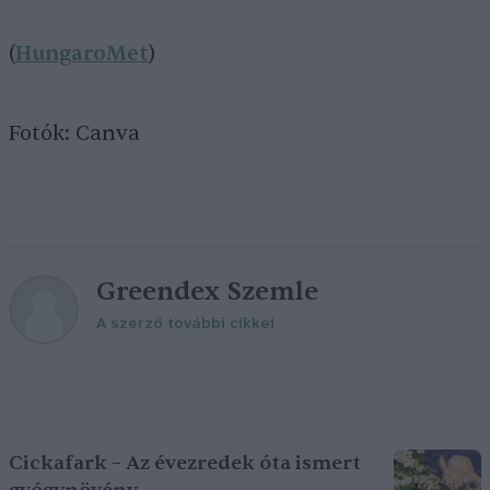
(
HungaroMet
)
Fotók: Canva
Greendex Szemle
A szerző további cikkei
Cickafark – Az évezredek óta ismert