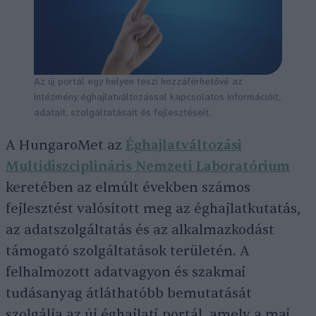
Az új portál egy helyen teszi hozzáférhetővé az
intézmény éghajlatváltozással kapcsolatos információit,
adatait, szolgáltatásait és fejlesztéseit.
A HungaroMet az
Éghajlatváltozási
Multidiszciplináris Nemzeti Laboratórium
keretében az elmúlt években számos
fejlesztést valósított meg az éghajlatkutatás,
az adatszolgáltatás és az alkalmazkodást
támogató szolgáltatások területén. A
felhalmozott adatvagyon és szakmai
tudásanyag átláthatóbb bemutatását
szolgálja az új éghajlati portál, amely a mai