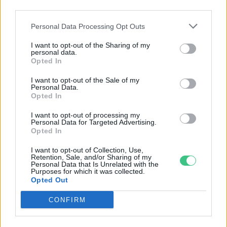
third parties.
Personal Data Processing Opt Outs
Cickafark – Az évezredek óta
I want to opt-out of the Sharing of my
ismert gyógynövény
personal data.
Opted In
Börzsey Barbara
1 perc
EGÉSZSÉGÜNK
I want to opt-out of the Sale of my
Personal Data.
Opted In
I want to opt-out of processing my
Personal Data for Targeted Advertising.
Opted In
I want to opt-out of Collection, Use,
Retention, Sale, and/or Sharing of my
Personal Data that Is Unrelated with the
Purposes for which it was collected.
Opted Out
CONFIRM