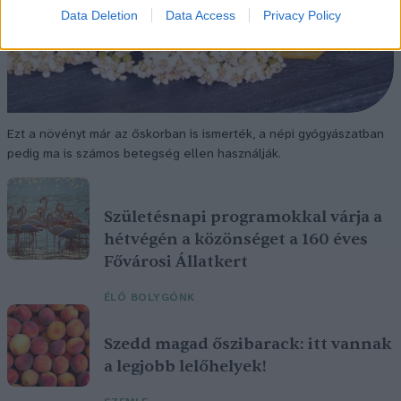
Data Deletion
Data Access
Privacy Policy
Ezt a növényt már az őskorban is ismerték, a népi gyógyászatban
pedig ma is számos betegség ellen használják.
Születésnapi programokkal várja a
hétvégén a közönséget a 160 éves
Fővárosi Állatkert
ÉLŐ BOLYGÓNK
Szedd magad őszibarack: itt vannak
a legjobb lelőhelyek!