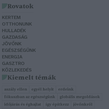
Rovatok
KERTEM
OTTHONUNK
HULLADÉK
GAZDASÁG
JÖVŐNK
EGÉSZSÉGÜNK
ENERGIA
GASZTRO
KÖZLEKEDÉS
Kiemelt témák
aszály ellen
egyél helyit
erdeink
fókuszban az egészségünk
globális megoldások
időjárás és éghajlat
így építkezz
jövőnkről