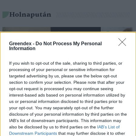
Holnapután
Greendex -
Do Not Process My Personal
Information
If you wish to opt-out of the sale, sharing to third parties, or
processing of your personal or sensitive information for
targeted advertising by us, please use the below opt-out
section to confirm your selection. Please note that after your
opt-out request is processed you may continue seeing
„Mindegy már, hogy milyen
A vegetáci
interest-based ads based on personal information utilized by
víz, csak víz legyen” |
az ember 
us or personal information disclosed to third parties prior to
Holnapután
Greendex
29:5
your opt-out. You may separately opt-out of the further
disclosure of your personal information by third parties on the
Greendex
55:58
IAB’s list of downstream participants. This information may
also be disclosed by us to third parties on the
IAB’s List of
Downstream Participants
that may further disclose it to other