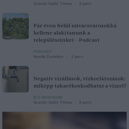
Granát-Galló Tímea
5 perc
Pár éven belül szivacsvárosokká
kellene alakítanunk a
településeinket – Podcast
PODCAST
Novák Zsombor
2 perc
Negatív vízállások, vízkorlátozások:
miképp takarékoskodhatsz a vízzel?
ÉLŐ BOLYGÓNK
Granát-Galló Tímea
5 perc