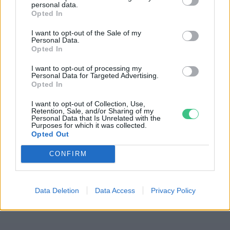
personal data.
Greendex Szemle
2 perc
Opted In
I want to opt-out of the Sale of my
Personal Data.
Opted In
Miért lesznek egyre népszerűbbek
I want to opt-out of processing my
Personal Data for Targeted Advertising.
a hagyományos magyar
Opted In
gyümölcsfajták?
I want to opt-out of Collection, Use,
Greendex Szemle
2 perc
Retention, Sale, and/or Sharing of my
Personal Data that Is Unrelated with the
Purposes for which it was collected.
Opted Out
Őshonos növényeket minden
CONFIRM
kertbe! – Rengeteg előnyöd
származhat belőlük
Data Deletion
Data Access
Privacy Policy
Granát-Galló Tímea
6 perc