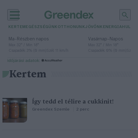
KERTEM
EGÉSZSÉGÜNK
OTTHONUNK
JÖVŐNK
ENERGIA
HULLA
–
–
Ma
Részben napos
Vasárnap
Napos
Max 32° / Min 18°
Max 32° / Min 18°
Csapadék: 3% (0 mm)
Szél: 11 km/h
Csapadék: 0% (0 mm)
Szél: 
időjárási adatok:
Kertem
Így tedd el télire a cukkinit!
Greendex Szemle
2 perc