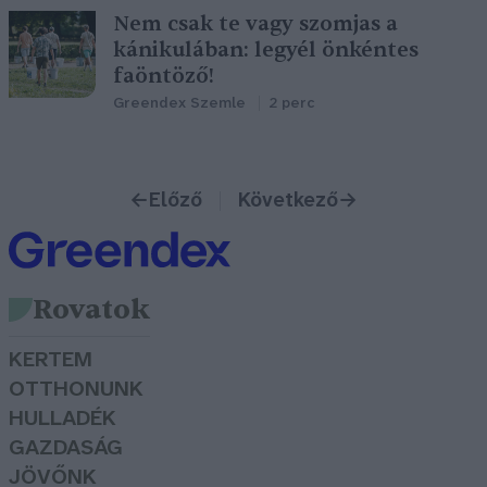
Nem csak te vagy szomjas a
kánikulában: legyél önkéntes
faöntöző!
Greendex Szemle
2 perc
←
Előző
Következő
→
Rovatok
KERTEM
OTTHONUNK
HULLADÉK
GAZDASÁG
JÖVŐNK