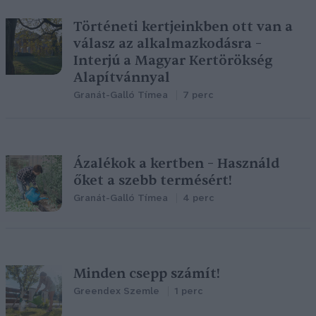
Történeti kertjeinkben ott van a
válasz az alkalmazkodásra –
Interjú a Magyar Kertörökség
Alapítvánnyal
Granát-Galló Tímea
7 perc
Ázalékok a kertben – Használd
őket a szebb termésért!
Granát-Galló Tímea
4 perc
Minden csepp számít!
Greendex Szemle
1 perc