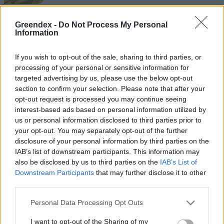
Greendex -
Do Not Process My Personal
Information
Így szedhetsz jóval több termést a
If you wish to opt-out of the sale, sharing to third parties, or
paprikáról még a nyári stressz
processing of your personal or sensitive information for
ellenére is
targeted advertising by us, please use the below opt-out
Greendex Szemle
1 perc
section to confirm your selection. Please note that after your
opt-out request is processed you may continue seeing
interest-based ads based on personal information utilized by
us or personal information disclosed to third parties prior to
your opt-out. You may separately opt-out of the further
Terjőke kígyószisz: különös név,
disclosure of your personal information by third parties on the
elképesztő ökológiai hatás
IAB’s list of downstream participants. This information may
Granát-Galló Tímea
3 perc
also be disclosed by us to third parties on the
IAB’s List of
Downstream Participants
that may further disclose it to other
third parties.
Personal Data Processing Opt Outs
Gazként irtjuk a kertben, pedig
kiváló levélzöldség
I want to opt-out of the Sharing of my