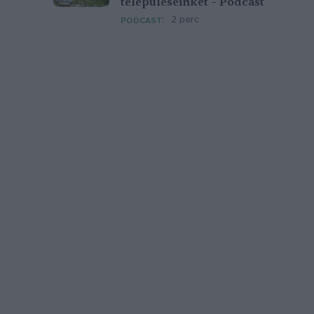
településeinket – Podcast
2 perc
PODCAST