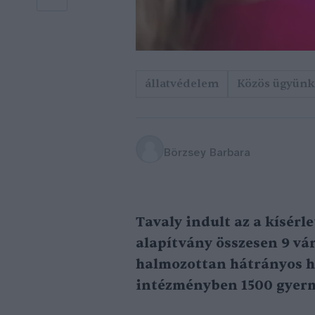
állatvédelem
Közös ügyünk 
Börzsey Barbara
Tavaly indult az a kísér
alapítvány összesen 9 v
halmozottan hátrányos h
intézményben 1500 gyerm