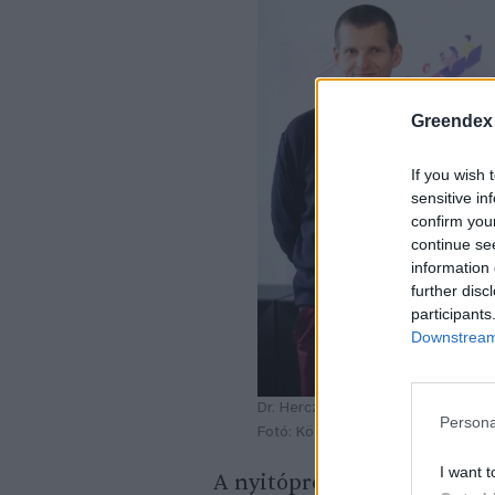
Greendex
If you wish 
sensitive in
confirm you
continue se
information 
further disc
participants
Downstream 
Dr. Herczeg Krisztián, Vetter Szilv
Persona
Fotó: Közös Ügyünk az Állatvédel
I want t
A nyitóprogramon először d