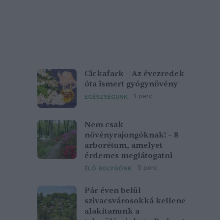
Cickafark – Az évezredek
óta ismert gyógynövény
1 perc
EGÉSZSÉGÜNK
Nem csak
növényrajongóknak! – 8
arborétum, amelyet
érdemes meglátogatni
5 perc
ÉLŐ BOLYGÓNK
Pár éven belül
szivacsvárosokká kellene
alakítanunk a