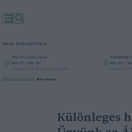
2026. AUGUSZTUS 8.
Ma
–
Vasárnap
–
Részben napos
Max 31° / Min 18°
Max 32° / Mi
Csapadék: 3% (0 mm)
Szél: 11 km/h
Csapadék: 0
időjárási adatok:
Különleges hü