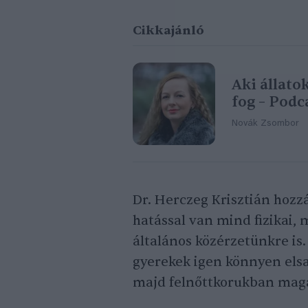
Cikkajánló
Aki állato
fog – Podc
Novák Zsombor
Dr. Herczeg Krisztián hozz
hatással van mind fizikai,
általános közérzetünkre is.
gyerekek igen könnyen elsajá
majd felnőttkorukban magá