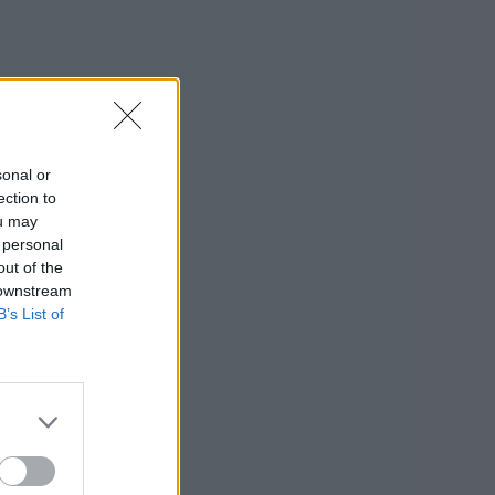
sonal or
ection to
ou may
 personal
out of the
 downstream
B’s List of