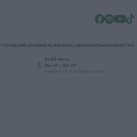
OTTHONUNK
JÖVŐNK
ENERGIA
HULLADÉK
GAZDASÁG
GASZTRO
Kedd
–
Meleg
Max 36° / Min 20°
Csapadék: 1% (0 mm)
Szél: 13 km/h