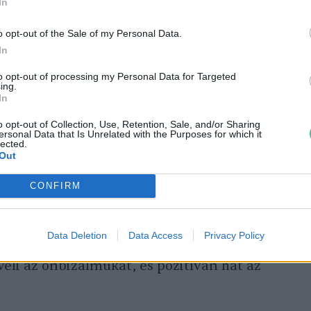
In
dapest igazgatója köszöntötte a
ta, hogy fantasztikus és maradandó élményt
o opt-out of the Sale of my Personal Data.
In
gy ilyen foglalkozás.
to opt-out of processing my Personal Data for Targeted
ing.
In
jótékony hatású az állatok
o opt-out of Collection, Use, Retention, Sale, and/or Sharing
ersonal Data that Is Unrelated with the Purposes for which it
lected.
Out
tokkal való kapcsolaton keresztül a
CONFIRM
eretetet, a törődést, a gondoskodást. Ezek
solataikban is kiemelt szerepet játszik majd.
Data Deletion
Data Access
Privacy Policy
kedvezően hat a gyermekek
eli az önbizalmukat, és pozitívan hat az