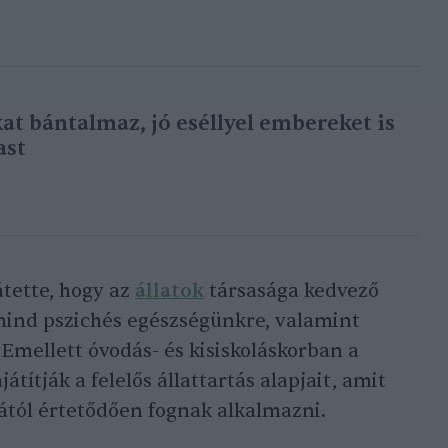
kat bántalmaz, jó eséllyel embereket is
ast
átette, hogy az
állatok
társasága kedvező
 mind pszichés egészségünkre, valamint
 Emellett óvodás- és kisiskoláskorban a
títják a felelős állattartás alapjait, amit
tól értetődően fognak alkalmazni.