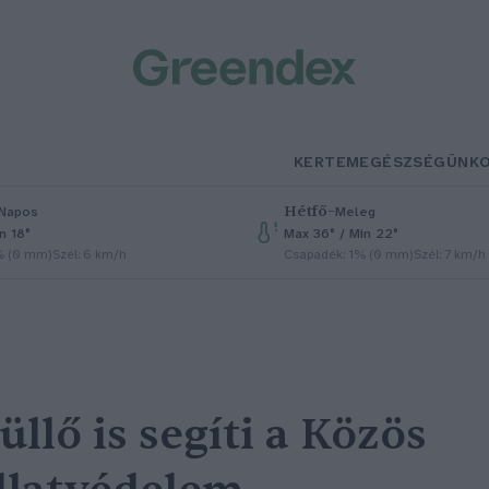
KERTEM
EGÉSZSÉGÜNK
Hétfő
–
Napos
Meleg
n 18°
Max 36° / Min 22°
% (0 mm)
Szél: 6 km/h
Csapadék: 1% (0 mm)
Szél: 7 km/h
llő is segíti a Közös