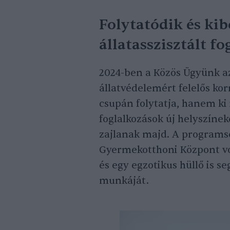
Folytatódik és kib
állatasszisztált f
2024-ben a Közös Ügyünk a
állatvédelemért felelős k
csupán folytatja, hanem ki 
foglalkozások új helyszínek
zajlanak majd. A programso
Gyermekotthoni Központ v
és egy egzotikus hüllő is s
munkáját.