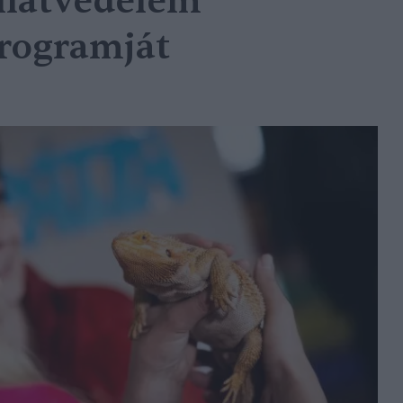
llatvédelem
rogramját