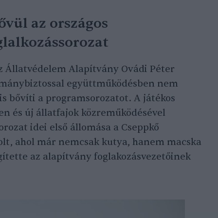
ővül az országos
oglalkozássorozat
z Állatvédelem Alapítvány Ovádi Péter
ormánybiztossal együttműködésben nem
is bővíti a programsorozatot. A játékos
en és új állatfajok közreműködésével
rozat idei első állomása a Cseppkő
olt, ahol már nemcsak kutya, hanem macska
egítette az alapítvány foglakozásvezetőinek