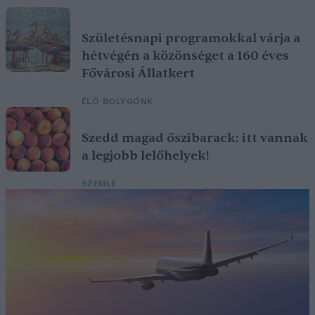
Születésnapi programokkal várja a
hétvégén a közönséget a 160 éves
Fővárosi Állatkert
ÉLŐ BOLYGÓNK
Szedd magad őszibarack: itt vannak
a legjobb lelőhelyek!
SZEMLE