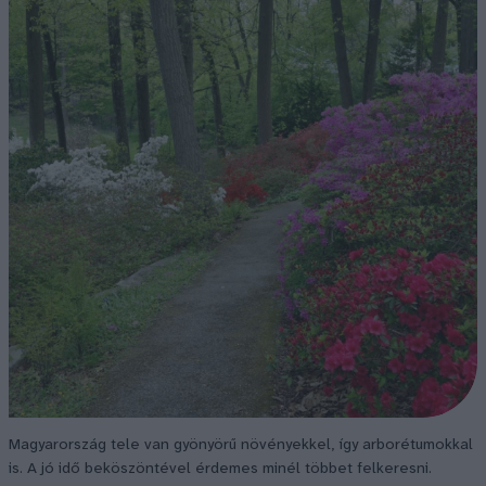
Magyarország tele van gyönyörű növényekkel, így arborétumokkal
is. A jó idő beköszöntével érdemes minél többet felkeresni.