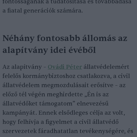
fontosságának a tudatosítása és továbbadása
a fiatal generációk számára.
Néhány fontosabb állomás az
alapítvány idei évéből
Az alapítvány –
Ovádi Péter
állatvédelemért
felelős kormánybiztoshoz csatlakozva, a civil
állatvédelem megmozdulásait erősítve – az
előző tél végén meghirdette „Én is az
állatvédőket támogatom” elnevezésű
kampányát. Ennek elsődleges célja az volt,
hogy felhívja a figyelmet a civil állatvédő
szervezetek fáradhatatlan tevékenységére, és