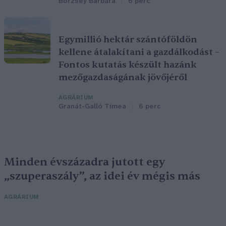
Börzsey Barbara
6 perc
Egymillió hektár szántóföldön
kellene átalakítani a gazdálkodást –
Fontos kutatás készült hazánk
mezőgazdaságának jövőjéről
AGRÁRIUM
Granát-Galló Tímea
6 perc
Minden évszázadra jutott egy
„szuperaszály”, az idei év mégis más
AGRÁRIUM