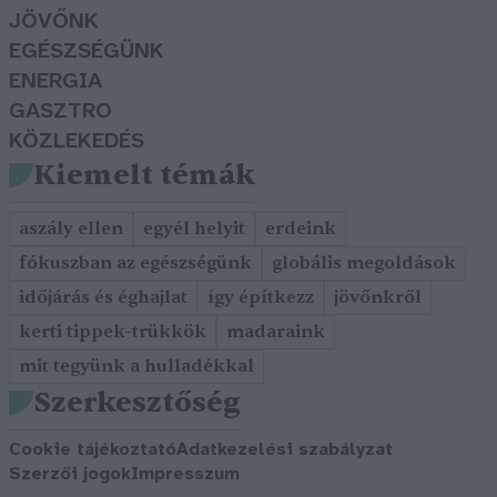
JÖVŐNK
EGÉSZSÉGÜNK
ENERGIA
GASZTRO
KÖZLEKEDÉS
Kiemelt témák
aszály ellen
egyél helyit
erdeink
fókuszban az egészségünk
globális megoldások
időjárás és éghajlat
így építkezz
jövőnkről
kerti tippek-trükkök
madaraink
mit tegyünk a hulladékkal
Szerkesztőség
Cookie tájékoztató
Adatkezelési szabályzat
Szerzői jogok
Impresszum