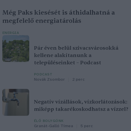
Még Paks kiesését is áthidalhatná a
megfelelő energiatárolás
ENERGIA
Pár éven belül szivacsvárosokká
kellene alakítanunk a
településeinket – Podcast
PODCAST
Novák Zsombor
2 perc
Negatív vízállások, vízkorlátozások:
miképp takarékoskodhatsz a vízzel?
ÉLŐ BOLYGÓNK
Granát-Galló Tímea
5 perc