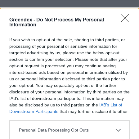
Greendex Szemle
Greendex -
Do Not Process My Personal
A szerző további cikkei
Information
If you wish to opt-out of the sale, sharing to third parties, or
processing of your personal or sensitive information for
targeted advertising by us, please use the below opt-out
section to confirm your selection. Please note that after your
Nem csak növényrajongóknak! – 8
opt-out request is processed you may continue seeing
arborétum, amelyet érdemes
interest-based ads based on personal information utilized by
meglátogatni
us or personal information disclosed to third parties prior to
your opt-out. You may separately opt-out of the further
5 perc
ÉLŐ BOLYGÓNK
disclosure of your personal information by third parties on the
IAB’s list of downstream participants. This information may
also be disclosed by us to third parties on the
IAB’s List of
Pár éven belül szivacsvárosokká
Downstream Participants
that may further disclose it to other
kellene alakítanunk a
third parties.
településeinket – Podcast
Personal Data Processing Opt Outs
2 perc
PODCAST