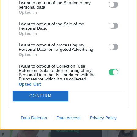
I want to opt-out of the Sharing of my
personal data.
Negatív vízállások, vízkorlátozások:
Opted In
miképp takarékoskodhatsz a vízzel?
I want to opt-out of the Sale of my
5 perc
ÉLŐ BOLYGÓNK
Personal Data.
Opted In
I want to opt-out of processing my
Personal Data for Targeted Advertising.
Opted In
I want to opt-out of Collection, Use,
Retention, Sale, and/or Sharing of my
Personal Data that Is Unrelated with the
Purposes for which it was collected.
Holnapután
Opted Out
CONFIRM
Data Deletion
Data Access
Privacy Policy