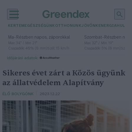
KERTEM
EGÉSZSÉGÜNK
OTTHONUNK
JÖVŐNK
ENERGIA
HULLA
–
–
Ma
Részben napos, záporokkal
Szombat
Részben nap
Max 34° / Min 21°
Max 32° / Min 19°
Csapadék: 40% (0 mm)
Szél: 15 km/h
Csapadék: 5% (0 mm)
Szél: 
időjárási adatok:
Sikeres évet zárt a Közös ügyünk
az állatvédelem Alapítvány
ÉLŐ BOLYGÓNK
2023.12.22