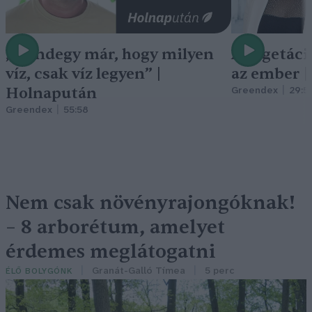
„Mindegy már, hogy milyen
A vegetáci
víz, csak víz legyen” |
az ember 
Holnapután
Greendex
29:5
Greendex
55:58
Nem csak növényrajongóknak!
– 8 arborétum, amelyet
érdemes meglátogatni
Granát-Galló Tímea
5 perc
ÉLŐ BOLYGÓNK