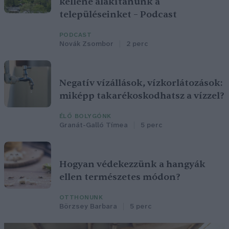
kellene alakítanunk a
településeinket – Podcast
PODCAST
Novák Zsombor
2 perc
Negatív vízállások, vízkorlátozások:
miképp takarékoskodhatsz a vízzel?
ÉLŐ BOLYGÓNK
Granát-Galló Tímea
5 perc
Hogyan védekezzünk a hangyák
ellen természetes módon?
OTTHONUNK
Börzsey Barbara
5 perc