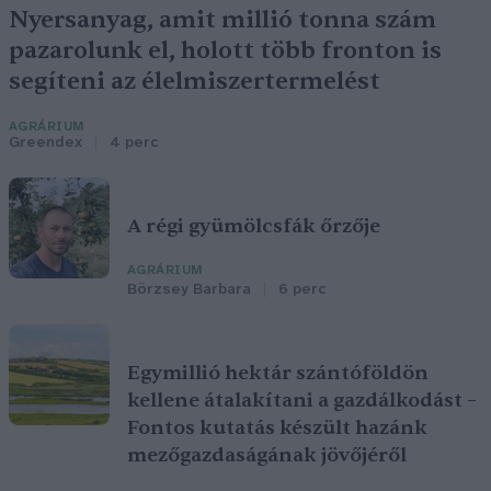
Nyersanyag, amit millió tonna szám
pazarolunk el, holott több fronton is
segíteni az élelmiszertermelést
AGRÁRIUM
Greendex
4 perc
A régi gyümölcsfák őrzője
AGRÁRIUM
Börzsey Barbara
6 perc
Egymillió hektár szántóföldön
kellene átalakítani a gazdálkodást –
Fontos kutatás készült hazánk
mezőgazdaságának jövőjéről