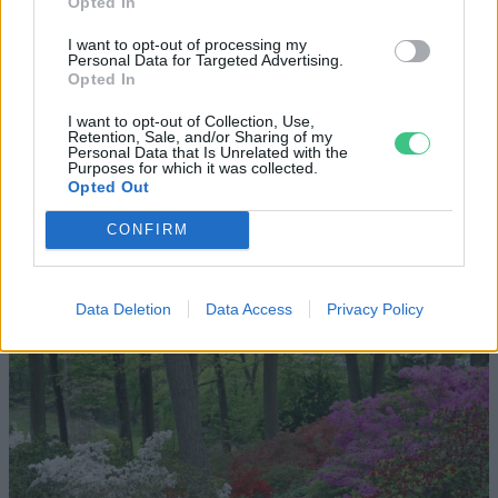
Opted In
I want to opt-out of processing my
Personal Data for Targeted Advertising.
Opted In
Nem csak növényrajongóknak!
I want to opt-out of Collection, Use,
Retention, Sale, and/or Sharing of my
– 8 arborétum, amelyet
Personal Data that Is Unrelated with the
Purposes for which it was collected.
érdemes meglátogatni
Opted Out
Granát-Galló Tímea
5 perc
ÉLŐ BOLYGÓNK
CONFIRM
Data Deletion
Data Access
Privacy Policy