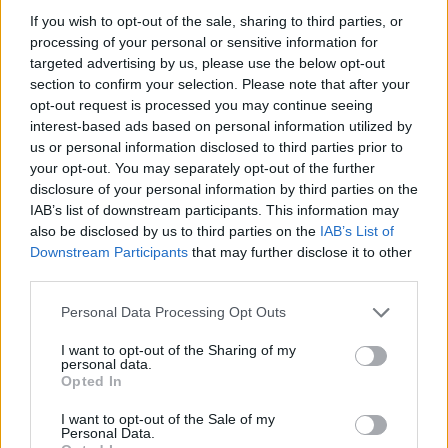
If you wish to opt-out of the sale, sharing to third parties, or
processing of your personal or sensitive information for
targeted advertising by us, please use the below opt-out
Holnapután
section to confirm your selection. Please note that after your
opt-out request is processed you may continue seeing
interest-based ads based on personal information utilized by
us or personal information disclosed to third parties prior to
your opt-out. You may separately opt-out of the further
disclosure of your personal information by third parties on the
IAB’s list of downstream participants. This information may
also be disclosed by us to third parties on the
IAB’s List of
Downstream Participants
that may further disclose it to other
third parties.
Personal Data Processing Opt Outs
„Mindegy már, hogy milyen
A vegetáci
I want to opt-out of the Sharing of my
víz, csak víz legyen” |
az ember 
personal data.
Opted In
Holnapután
Greendex
29:5
I want to opt-out of the Sale of my
Greendex
55:58
Personal Data.