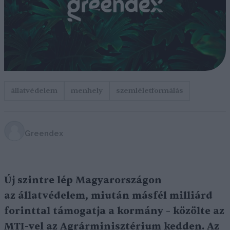
állatvédelem
menhely
szemléletformálás
Greendex
Új szintre lép Magyarországon
az állatvédelem, miután másfél milliárd
forinttal támogatja a kormány – közölte az
MTI-vel az Agrárminisztérium kedden. Az