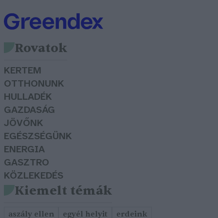
Rovatok
KERTEM
OTTHONUNK
HULLADÉK
GAZDASÁG
JÖVŐNK
EGÉSZSÉGÜNK
ENERGIA
GASZTRO
KÖZLEKEDÉS
Kiemelt témák
aszály ellen
egyél helyit
erdeink