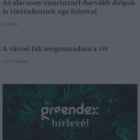
Az alacsony vízszintnél durvább dolgok
is történhetnek egy folyóval
SZEMLE
A városi fák megmaradása a tét
OTTHONUNK