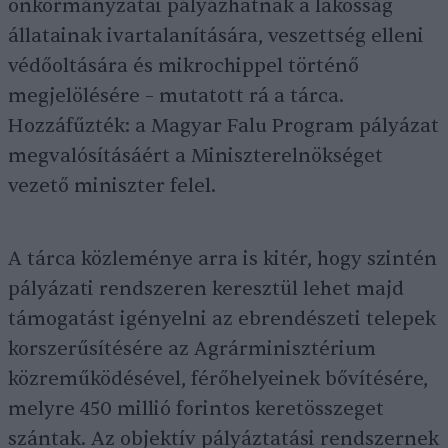
önkormányzatai pályázhatnak a lakosság
állatainak ivartalanítására, veszettség elleni
védőoltására és mikrochippel történő
megjelölésére – mutatott rá a tárca.
Hozzáfűzték: a Magyar Falu Program pályázat
megvalósításáért a Miniszterelnökséget
vezető miniszter felel.
A tárca közleménye arra is kitér, hogy szintén
pályázati rendszeren keresztül lehet majd
támogatást igényelni az ebrendészeti telepek
korszerűsítésére az Agrárminisztérium
közreműködésével, férőhelyeinek bővítésére,
melyre 450 millió forintos keretösszeget
szántak. Az objektív pályáztatási rendszernek