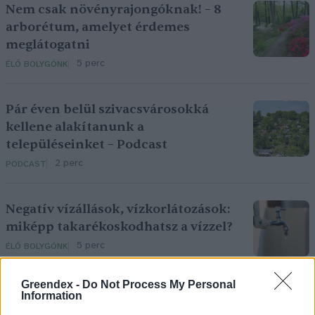
Nem csak növényrajongóknak! – 8
arborétum, amelyet érdemes
meglátogatni
5 perc
ÉLŐ BOLYGÓNK
Pár éven belül szivacsvárosokká
kellene alakítanunk a
településeinket – Podcast
2 perc
PODCAST
Negatív vízállások, vízkorlátozások:
miképp takarékoskodhatsz a vízzel?
5 perc
ÉLŐ BOLYGÓNK
Greendex -
Do Not Process My Personal
Information