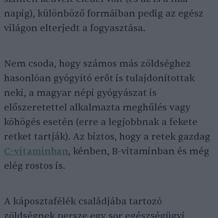
napig), különböző formáiban pedig az egész
világon elterjedt a fogyasztása.
Nem csoda, hogy számos más zöldséghez
hasonlóan gyógyító erőt is tulajdonítottak
neki, a magyar népi gyógyászat is
előszeretettel alkalmazta meghűlés vagy
köhögés esetén (erre a legjobbnak a fekete
retket tartják). Az biztos, hogy a retek gazdag
C-vitaminban
, kénben, B-vitaminban és még
elég rostos is.
A káposztafélék családjába tartozó
zöldségnek persze egy sor egészségügyi