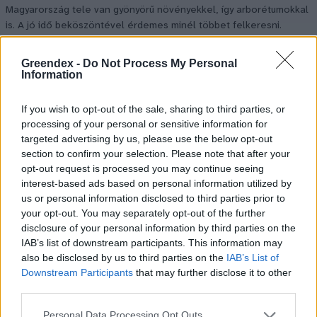
Magyarország tele van gyönyörű növényekkel, így arborétumokkal
is. A jó idő beköszöntével érdemes minél többet felkeresni.
Greendex -
Do Not Process My Personal
Születésnapi programokkal várja a
Information
hétvégén a közönséget a 160 éves
Fővárosi Állatkert
If you wish to opt-out of the sale, sharing to third parties, or
processing of your personal or sensitive information for
targeted advertising by us, please use the below opt-out
ÉLŐ BOLYGÓNK
section to confirm your selection. Please note that after your
opt-out request is processed you may continue seeing
Szedd magad őszibarack: itt vannak
interest-based ads based on personal information utilized by
a legjobb lelőhelyek!
us or personal information disclosed to third parties prior to
your opt-out. You may separately opt-out of the further
SZEMLE
disclosure of your personal information by third parties on the
IAB’s list of downstream participants. This information may
also be disclosed by us to third parties on the
IAB’s List of
Downstream Participants
that may further disclose it to other
third parties.
Personal Data Processing Opt Outs