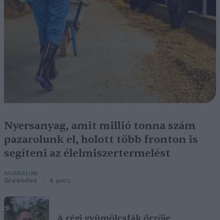
Nyersanyag, amit millió tonna szám
pazarolunk el, holott több fronton is
segíteni az élelmiszertermelést
AGRÁRIUM
Greendex
4 perc
A régi gyümölcsfák őrzője