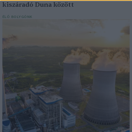
kiszáradó Duna között
ÉLŐ BOLYGÓNK