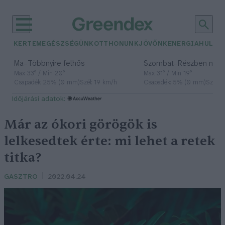
KERTEM
EGÉSZSÉGÜNK
OTTHONUNK
JÖVŐNK
ENERGIA
HULLA
–
–
Ma
Többnyire felhős
Szombat
Részben nap
Max 33° / Min 20°
Max 31° / Min 19°
Csapadék: 25% (0 mm)
Szél: 19 km/h
Csapadék: 5% (0 mm)
Szél: 
időjárási adatok:
Már az ókori görögök is
lelkesedtek érte: mi lehet a retek
titka?
GASZTRO
2022.04.24