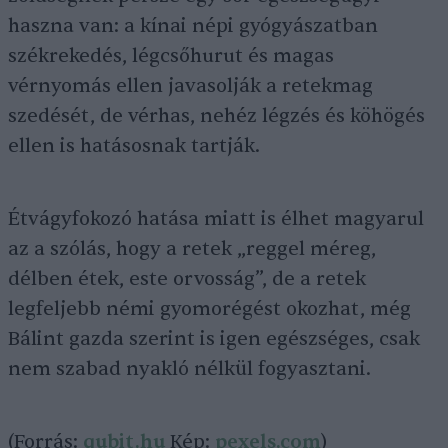
haszna van: a kínai népi gyógyászatban
székrekedés, légcsőhurut és magas
vérnyomás ellen javasolják a retekmag
szedését, de vérhas, nehéz légzés és köhögés
ellen is hatásosnak tartják.
Étvágyfokozó hatása miatt is élhet magyarul
az a szólás, hogy a retek „reggel méreg,
délben étek, este orvosság”, de a retek
legfeljebb némi gyomorégést okozhat, még
Bálint gazda szerint is igen egészséges, csak
nem szabad nyakló nélkül fogyasztani.
(Forrás:
qubit.hu
Kép:
pexels.com
)