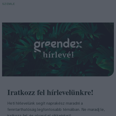
SZEMLE
Iratkozz fel hírlevelünkre!
Heti hírlevelünk segít naprakész maradni a
fenntarthatóság legfontosabb témáiban. Ne maradj le,
iratkozz fel, és olvasd el cikkeinket!