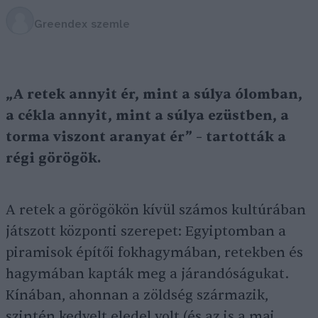
Greendex szemle
„A retek annyit ér, mint a súlya ólomban,
a cékla annyit, mint a súlya ezüstben, a
torma viszont aranyat ér” – tartották a
régi görögök.
A retek a görögökön kívül számos kultúrában
játszott központi szerepet: Egyiptomban a
piramisok építői fokhagymában, retekben és
hagymában kapták meg a járandóságukat.
Kínában, ahonnan a zöldség származik,
szintén kedvelt eledel volt (és az is a mai