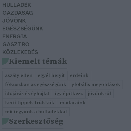
HULLADÉK
GAZDASÁG
JÖVŐNK
EGÉSZSÉGÜNK
ENERGIA
GASZTRO
KÖZLEKEDÉS
Kiemelt témák
aszály ellen
egyél helyit
erdeink
fókuszban az egészségünk
globális megoldások
időjárás és éghajlat
így építkezz
jövőnkről
kerti tippek-trükkök
madaraink
mit tegyünk a hulladékkal
Szerkesztőség