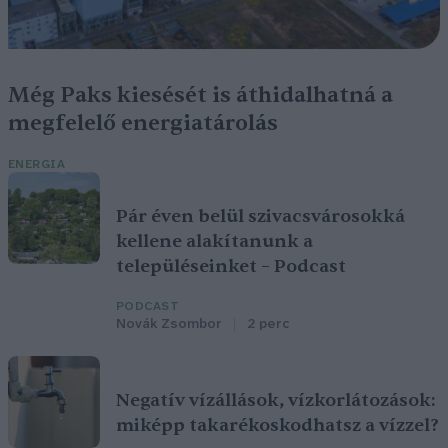
Még Paks kiesését is áthidalhatná a
megfelelő energiatárolás
ENERGIA
Pár éven belül szivacsvárosokká
kellene alakítanunk a
településeinket – Podcast
PODCAST
Novák Zsombor
2 perc
Negatív vízállások, vízkorlátozások:
miképp takarékoskodhatsz a vízzel?