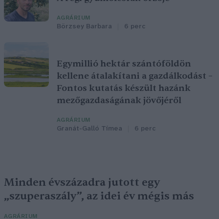
AGRÁRIUM
Börzsey Barbara
6 perc
Egymillió hektár szántóföldön
kellene átalakítani a gazdálkodást –
Fontos kutatás készült hazánk
mezőgazdaságának jövőjéről
AGRÁRIUM
Granát-Galló Tímea
6 perc
Minden évszázadra jutott egy
„szuperaszály”, az idei év mégis más
AGRÁRIUM