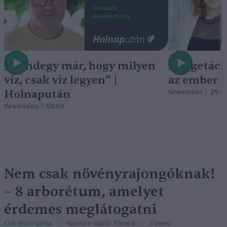
„Mindegy már, hogy milyen
A vegetáci
víz, csak víz legyen” |
az ember 
Holnapután
Greendex
29:5
Greendex
55:58
Nem csak növényrajongóknak!
– 8 arborétum, amelyet
érdemes meglátogatni
Granát-Galló Tímea
5 perc
ÉLŐ BOLYGÓNK