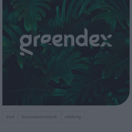
étel
haszonnövények
zöldség