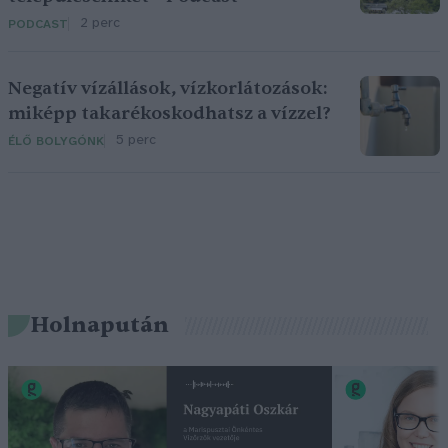
2 perc
PODCAST
Negatív vízállások, vízkorlátozások:
miképp takarékoskodhatsz a vízzel?
5 perc
ÉLŐ BOLYGÓNK
Holnapután