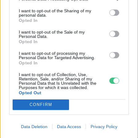
I want to opt-out of the Sharing of my
personal data.
Opted In
I want to opt-out of the Sale of my
Personal Data.
Opted In
Négy éven belül valósággá válhatnak az
I want to opt-out of processing my
elektromos repülőjáratok Európában
Personal Data for Targeted Advertising.
Opted In
KÖZLEKEDÉS
I want to opt-out of Collection, Use,
Retention, Sale, and/or Sharing of my
Personal Data that Is Unrelated with the
Történelmi aszály sújtja Nagy-
Purposes for which it was collected.
Opted Out
Britanniát is
CONFIRM
SZEMLE
Elképesztő felvétel mutatja meg,
Data Deletion
Data Access
Privacy Policy
mekkora a különbség az áradó és a