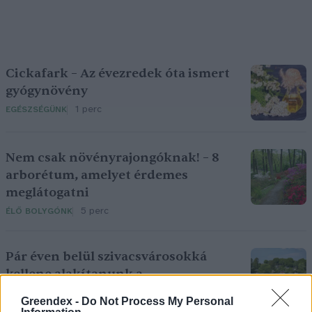
Cickafark – Az évezredek óta ismert
gyógynövény
1 perc
EGÉSZSÉGÜNK
Nem csak növényrajongóknak! – 8
arborétum, amelyet érdemes
meglátogatni
5 perc
ÉLŐ BOLYGÓNK
Pár éven belül szivacsvárosokká
kellene alakítanunk a
településeinket – Podcast
Greendex -
Do Not Process My Personal
2 perc
PODCAST