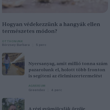
Hogyan védekezzünk a hangyák ellen
természetes módon?
OTTHONUNK
Börzsey Barbara
5 perc
Nyersanyag, amit millió tonna szám
pazarolunk el, holott több fronton
is segíteni az élelmiszertermelést
AGRÁRIUM
Greendex
4 perc
A régi gyümölcsfák őrzője