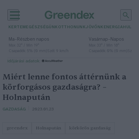
KERTEM
EGÉSZSÉGÜNK
OTTHONUNK
JÖVŐNK
ENERGIA
HULLA
–
–
Ma
Részben napos
Vasárnap
Napos
Max 32° / Min 19°
Max 33° / Min 18°
Csapadék: 5% (0 mm)
Szél: 9 km/h
Csapadék: 0% (0 mm)
Szél: 
időjárási adatok:
Miért lenne fontos áttérnünk a
körforgásos gazdaságra? –
Holnapután
GAZDASÁG
2023.01.23
greendex
Holnapután
körkörös gazdaság