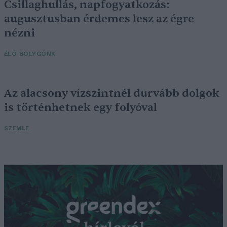
Csillaghullás, napfogyatkozás:
augusztusban érdemes lesz az égre
nézni
ÉLŐ BOLYGÓNK
Az alacsony vízszintnél durvább dolgok
is történhetnek egy folyóval
SZEMLE