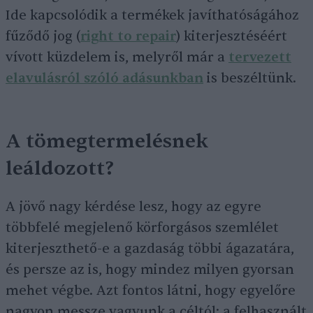
Ide kapcsolódik a termékek javíthatóságához
fűződő jog (
right to repair
) kiterjesztéséért
vívott küzdelem is, melyről már a
tervezett
elavulásról szóló adásunkban
is beszéltünk.
A tömegtermelésnek
leáldozott?
A jövő nagy kérdése lesz, hogy az egyre
többfelé megjelenő körforgásos szemlélet
kiterjeszthető-e a gazdaság többi ágazatára,
és persze az is, hogy mindez milyen gyorsan
mehet végbe. Azt fontos látni, hogy egyelőre
nagyon messze vagyunk a céltól: a felhasznált