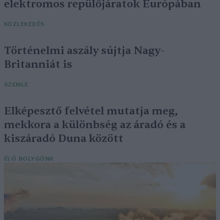
elektromos repülőjáratok Európában
KÖZLEKEDÉS
Történelmi aszály sújtja Nagy-
Britanniát is
SZEMLE
Elképesztő felvétel mutatja meg,
mekkora a különbség az áradó és a
kiszáradó Duna között
ÉLŐ BOLYGÓNK