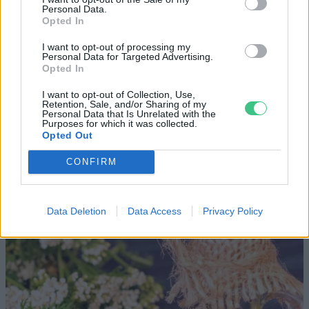
víz, csak víz legyen” |
az ember 
Personal Data.
Opted In
Holnapután
Greendex
29:5
Greendex
55:58
I want to opt-out of processing my
Personal Data for Targeted Advertising.
Opted In
I want to opt-out of Collection, Use,
Retention, Sale, and/or Sharing of my
Personal Data that Is Unrelated with the
Purposes for which it was collected.
Cickafark – Az évezredek óta
Opted Out
ismert gyógynövény
CONFIRM
Börzsey Barbara
1 perc
EGÉSZSÉGÜNK
Data Deletion
Data Access
Privacy Policy