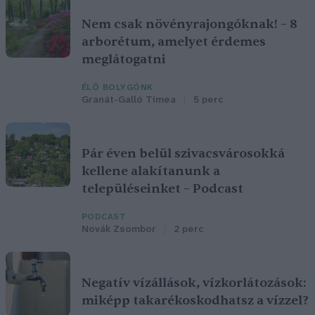
Nem csak növényrajongóknak! – 8
arborétum, amelyet érdemes
meglátogatni
ÉLŐ BOLYGÓNK
Granát-Galló Tímea
5 perc
Pár éven belül szivacsvárosokká
kellene alakítanunk a
településeinket – Podcast
PODCAST
Novák Zsombor
2 perc
Negatív vízállások, vízkorlátozások:
miképp takarékoskodhatsz a vízzel?