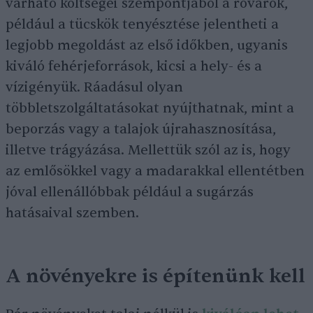
várható költségei szempontjából a rovarok,
például a tücskök tenyésztése jelentheti a
legjobb megoldást az első időkben, ugyanis
kiváló fehérjeforrások, kicsi a hely- és a
vízigényük. Ráadásul olyan
többletszolgáltatásokat nyújthatnak, mint a
beporzás vagy a talajok újrahasznosítása,
illetve trágyázása. Mellettük szól az is, hogy
az emlősökkel vagy a madarakkal ellentétben
jóval ellenállóbbak például a sugárzás
hatásaival szemben.
A növényekre is építenünk kell