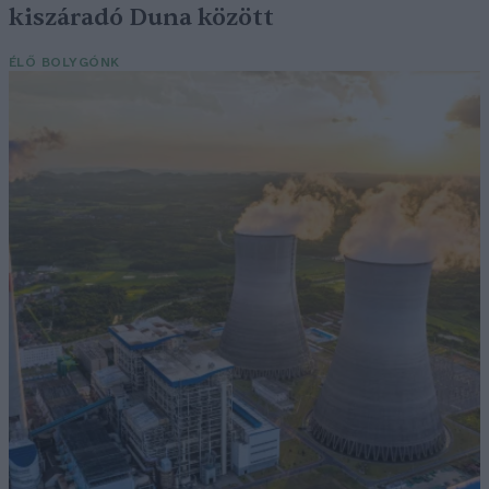
kiszáradó Duna között
ÉLŐ BOLYGÓNK