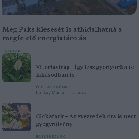
Még Paks kiesését is áthidalhatná a
megfelelő energiatárolás
ENERGIA
Vitorlavirág – Így lesz gyönyörű a te
lakásodban is
ÉLŐ BOLYGÓNK
Lonkay Márta
4 perc
Cickafark – Az évezredek óta ismert
gyógynövény
EGÉSZSÉGÜNK