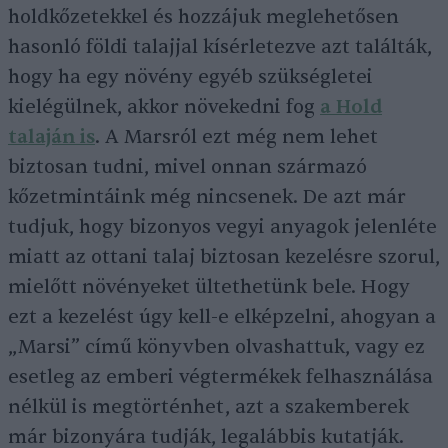
holdkőzetekkel és hozzájuk meglehetősen
hasonló földi talajjal kísérletezve azt találták,
hogy ha egy növény egyéb szükségletei
kielégülnek, akkor növekedni fog
a Hold
talaján is
. A Marsról ezt még nem lehet
biztosan tudni, mivel onnan származó
kőzetmintáink még nincsenek. De azt már
tudjuk, hogy bizonyos vegyi anyagok jelenléte
miatt az ottani talaj biztosan kezelésre szorul,
mielőtt növényeket ültethetünk bele. Hogy
ezt a kezelést úgy kell-e elképzelni, ahogyan a
„Marsi” című könyvben olvashattuk, vagy ez
esetleg az emberi végtermékek felhasználása
nélkül is megtörténhet, azt a szakemberek
már bizonyára tudják, legalábbis kutatják.