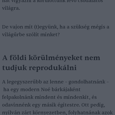
hát vigyázni a körülöttünk lévő csodálatos
világra.
De vajon mit (t)együnk, ha a szükség mégis a
világűrbe szólít minket?
A földi körülményeket nem
tudjuk reprodukálni
A legegyszerűbb az lenne – gondolhatnánk –
ha egy modern Noé bárkájaként
felpakolnánk mindent és mindenkit, és
odavinnénk egy másik égitestre. Ott pedig,
nyilván zárt környezetben, folyhatnának azok