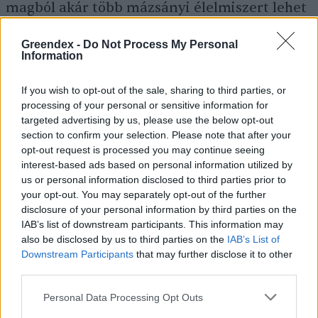
magból akár több mázsányi élelmiszert lehet
termelni, ráadásul a folyamat végén újra
Greendex -
Do Not Process My Personal
lesznek magjaink. A növények ráadásul
Information
bevonhatók a levegő és a víz
újrahasznosításába, és komoly szerepük lehet
If you wish to opt-out of the sale, sharing to third parties, or
processing of your personal or sensitive information for
a
szén-dioxid szintjének szabályozásában
is.
targeted advertising by us, please use the below opt-out
Sőt, tulajdonképpen növények nélkül teljesen
section to confirm your selection. Please note that after your
opt-out request is processed you may continue seeing
elképzelhetetlen a fenntartható űrkutatás, a
interest-based ads based on personal information utilized by
földi erőforrásoktól nem vagy kevésbé függő
us or personal information disclosed to third parties prior to
your opt-out. You may separately opt-out of the further
permanens jelenlét más égitesteken vagy
disclosure of your personal information by third parties on the
űrállomásokon. Nem utolsó sorban pedig
IAB’s list of downstream participants. This information may
otthonos, kellemes közeget jelentenek majd
also be disclosed by us to third parties on the
IAB’s List of
Downstream Participants
that may further disclose it to other
az otthonuktól távolra merészkedő felfedezők
third parties.
számára.
Personal Data Processing Opt Outs