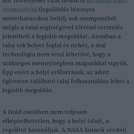
Bár növényeket talaj nélkül is
kiválóan lehet
termeszteni
(legalábbis bizonyos
mérethatárokon belül), sok szempontból
mégis a talaj segítségével történő termelés
jelentheti a legjobb megoldást. Azonban a
talaj sok helyet foglal és nehéz, a mai
technológia nem teszi lehetővé, hogy a
szükséges mennyiségben magunkkal vigyük.
Épp ezért a helyi erőforrások, az adott
égitesten található talaj felhasználása lehet a
legjobb megoldás.
A Hold esetében nem teljesen
elképzelhetetlen, hogy a helyi talajt, a
regolitot használjuk. A NASA kutatói eredeti