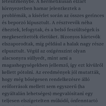
létesítménybe. A hermetikusan elzárt
környezetben hamar jelentkeztek a
problémák, a kísérlet során az összes gerinces
és beporzó kipusztult. A résztvevők néha
éheztek, lefogytak, és a belső feszültségek is
megkeserítették életüket. Bizonyos kártevők
elszaporodtak, míg például a halak nagy része
elpusztult. Végül az oxigénszint olyan
alacsonyra süllyedt, mint ami a
magashegységekben jellemző, így ezt kívülről
kellett pótolni. Az eredmények jól mutatták,
hogy még bőségesen rendelkezésre álló
erőforrások mellett sem egyszerű (ha
egyáltalán lehetséges) megvalósítani egy
teljesen elszigetelten működő, önfenntartó