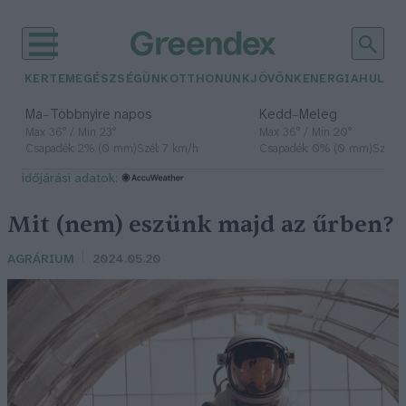
KERTEM
EGÉSZSÉGÜNK
OTTHONUNK
JÖVŐNK
ENERGIA
HULLA
–
–
Ma
Többnyire napos
Kedd
Meleg
Max 36° / Min 23°
Max 36° / Min 20°
Csapadék: 2% (0 mm)
Szél: 7 km/h
Csapadék: 0% (0 mm)
Szél: 
időjárási adatok:
Mit (nem) eszünk majd az űrben?
AGRÁRIUM
2024.05.20