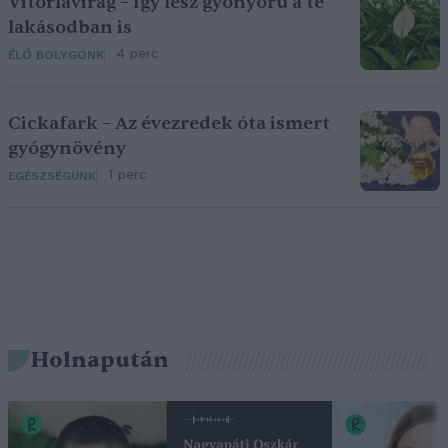
Vitorlavirág – Így lesz gyönyörű a te
lakásodban is
4 perc
ÉLŐ BOLYGÓNK
Cickafark – Az évezredek óta ismert
gyógynövény
1 perc
EGÉSZSÉGÜNK
Holnapután