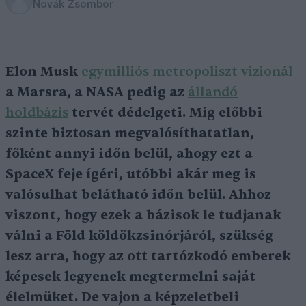
Novák Zsombor
Elon Musk
egymilliós metropoliszt vizionál
a Marsra, a NASA pedig az
állandó
holdbázis
tervét dédelgeti. Míg előbbi
szinte biztosan megvalósíthatatlan,
főként annyi időn belül, ahogy ezt a
SpaceX feje ígéri, utóbbi akár meg is
valósulhat belátható időn belül. Ahhoz
viszont, hogy ezek a bázisok le tudjanak
válni a Föld köldökzsinórjáról, szükség
lesz arra, hogy az ott tartózkodó emberek
képesek legyenek megtermelni saját
élelmüket. De vajon a képzeletbeli