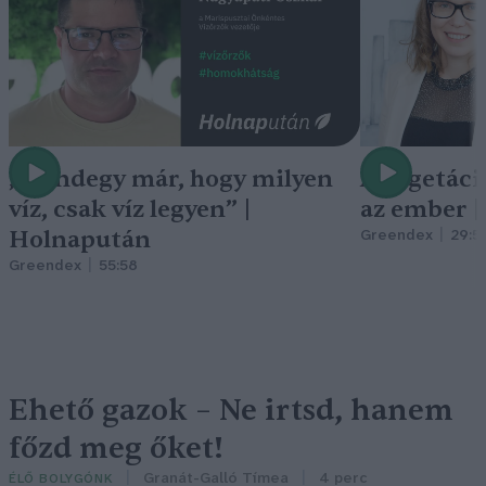
„Mindegy már, hogy milyen
A vegetáci
víz, csak víz legyen” |
az ember 
Holnapután
Greendex
29:5
Greendex
55:58
Ehető gazok – Ne irtsd, hanem
főzd meg őket!
Granát-Galló Tímea
4 perc
ÉLŐ BOLYGÓNK