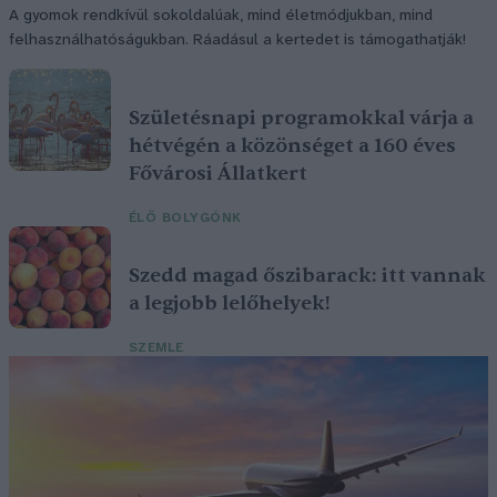
A gyomok rendkívül sokoldalúak, mind életmódjukban, mind
felhasználhatóságukban. Ráadásul a kertedet is támogathatják!
Születésnapi programokkal várja a
hétvégén a közönséget a 160 éves
Fővárosi Állatkert
ÉLŐ BOLYGÓNK
Szedd magad őszibarack: itt vannak
a legjobb lelőhelyek!
SZEMLE