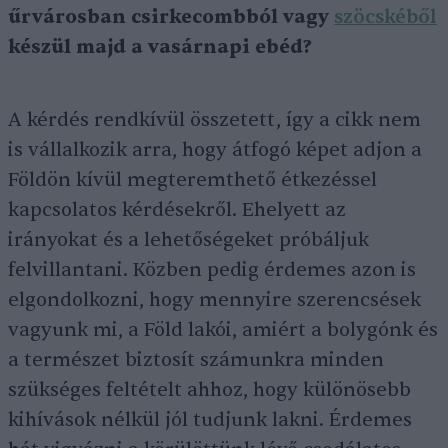
űrvárosban csirkecombból vagy
szöcskéből
készül
majd a vasárnapi ebéd
?
A kérdés rendkívül összetett, így a cikk nem
is vállalkozik arra, hogy átfogó képet adjon a
Földön kívül megteremthető étkezéssel
kapcsolatos kérdésekről. Ehelyett az
irányokat és a lehetőségeket próbáljuk
felvillantani. Közben pedig érdemes azon is
elgondolkozni, hogy mennyire szerencsések
vagyunk mi, a Föld lakói, amiért a bolygónk és
a természet biztosít számunkra minden
szükséges feltételt ahhoz, hogy különösebb
kihívások nélkül jól tudjunk lakni. Érdemes