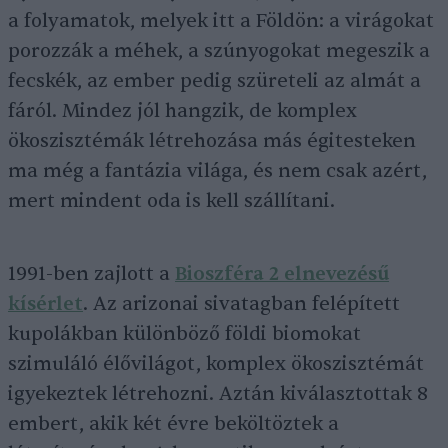
a folyamatok, melyek itt a Földön: a virágokat
porozzák a méhek, a szúnyogokat megeszik a
fecskék, az ember pedig szüreteli az almát a
fáról. Mindez jól hangzik, de komplex
ökoszisztémák létrehozása más égitesteken
ma még a fantázia világa, és nem csak azért,
mert mindent oda is kell szállítani.
1991-ben zajlott a
Bioszféra 2 elnevezésű
kísérlet
. Az arizonai sivatagban felépített
kupolákban különböző földi biomokat
szimuláló élővilágot, komplex ökoszisztémát
igyekeztek létrehozni. Aztán kiválasztottak 8
embert, akik két évre beköltöztek a