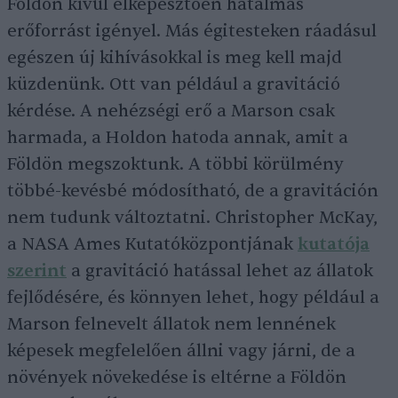
Földön kívül elképesztően hatalmas
erőforrást igényel. Más égitesteken ráadásul
egészen új kihívásokkal is meg kell majd
küzdenünk. Ott van például a gravitáció
kérdése. A nehézségi erő a Marson csak
harmada, a Holdon hatoda annak, amit a
Földön megszoktunk. A többi körülmény
többé-kevésbé módosítható, de a gravitáción
nem tudunk változtatni. Christopher McKay,
a NASA Ames Kutatóközpontjának
kutatója
szerint
a gravitáció hatással lehet az állatok
fejlődésére, és könnyen lehet, hogy például a
Marson felnevelt állatok nem lennének
képesek megfelelően állni vagy járni, de a
növények növekedése is eltérne a Földön