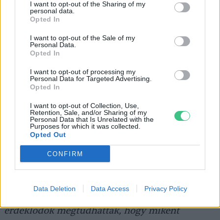
I want to opt-out of the Sharing of my
Végül fontos hangsúlyozni, hogy az
personal data.
Opted In
önfenntartó élelmiszer-termelés
I want to opt-out of the Sale of my
megvalósítása csak egyetlen probléma, ha a
Personal Data.
Opted In
legközelebbi égitestek kolonizálásának
lehetőségeit vizsgáljuk. Rengeteg más
I want to opt-out of processing my
Personal Data for Targeted Advertising.
kihívással kell megküzdeni, ha folyamatos
Opted In
jelenlétben gondolkozunk. Mindez pedig még
I want to opt-out of Collection, Use,
Retention, Sale, and/or Sharing of my
jó ideig csupán a fantázia terepe marad.
Personal Data that Is Unrelated with the
Purposes for which it was collected.
Opted Out
Bolygónk gazdag, sokszínű élővilágának óvása
CONFIRM
és megőrzése kiemelt téma volt a
Planet
Budapest 2023 Fenntarthatósági Expón
.
Data Deletion
Data Access
Privacy Policy
A
Your Planet
elnevezésű kiállításon az
érdeklődők megtudhatták, hogy miként