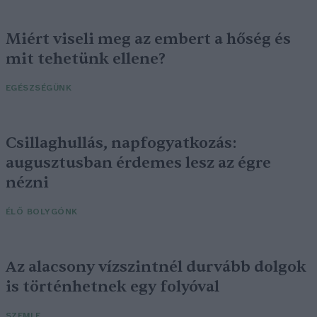
Miért viseli meg az embert a hőség és
mit tehetünk ellene?
EGÉSZSÉGÜNK
Csillaghullás, napfogyatkozás:
augusztusban érdemes lesz az égre
nézni
ÉLŐ BOLYGÓNK
Az alacsony vízszintnél durvább dolgok
is történhetnek egy folyóval
SZEMLE