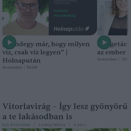
„Mindegy már, hogy milyen
A vegetáci
víz, csak víz legyen” |
az ember 
Holnapután
Greendex
29:5
Greendex
55:58
Vitorlavirág – Így lesz gyönyörű
a te lakásodban is
Lonkay Márta
4 perc
ÉLŐ BOLYGÓNK