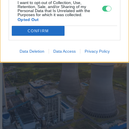
kiszáradó Duna között
I want to opt-out of Collection, Use,
Retention, Sale, and/or Sharing of my
Personal Data that Is Unrelated with the
ÉLŐ BOLYGÓNK
Purposes for which it was collected.
Opted Out
CONFIRM
Data Deletion
Data Access
Privacy Policy