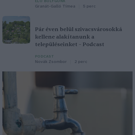
ÉLŐ BOLYGÓNK
Granát-Galló Tímea
5 perc
Pár éven belül szivacsvárosokká
kellene alakítanunk a
településeinket – Podcast
PODCAST
Novák Zsombor
2 perc