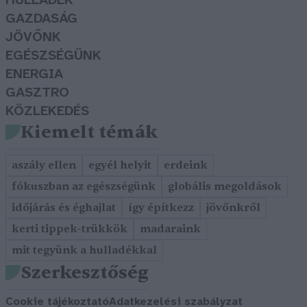
HULLADÉK
GAZDASÁG
JÖVŐNK
EGÉSZSÉGÜNK
ENERGIA
GASZTRO
KÖZLEKEDÉS
Kiemelt témák
aszály ellen
egyél helyit
erdeink
fókuszban az egészségünk
globális megoldások
időjárás és éghajlat
így építkezz
jövőnkről
kerti tippek-trükkök
madaraink
mit tegyünk a hulladékkal
Szerkesztőség
Cookie tájékoztató
Adatkezelési szabályzat