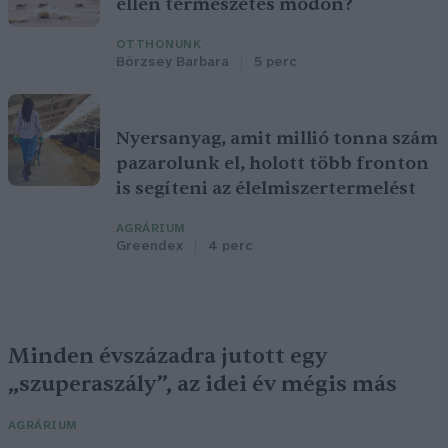
ellen természetes módon?
OTTHONUNK
Börzsey Barbara
5 perc
Nyersanyag, amit millió tonna szám
pazarolunk el, holott több fronton
is segíteni az élelmiszertermelést
AGRÁRIUM
Greendex
4 perc
Minden évszázadra jutott egy
„szuperaszály”, az idei év mégis más
AGRÁRIUM