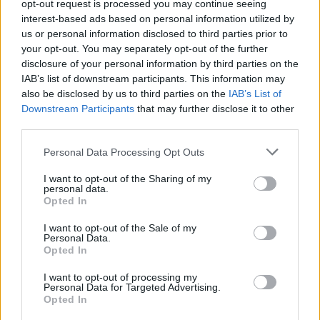
opt-out request is processed you may continue seeing
interest-based ads based on personal information utilized by
us or personal information disclosed to third parties prior to
your opt-out. You may separately opt-out of the further
disclosure of your personal information by third parties on the
IAB’s list of downstream participants. This information may
also be disclosed by us to third parties on the
IAB’s List of
Négy éven belül valósággá válhatnak az
Downstream Participants
that may further disclose it to other
elektromos repülőjáratok Európában
third parties.
Personal Data Processing Opt Outs
KÖZLEKEDÉS
I want to opt-out of the Sharing of my
personal data.
Történelmi aszály sújtja Nagy-
Opted In
Britanniát is
I want to opt-out of the Sale of my
Personal Data.
SZEMLE
Opted In
I want to opt-out of processing my
Elképesztő felvétel mutatja meg,
Personal Data for Targeted Advertising.
mekkora a különbség az áradó és a
Opted In