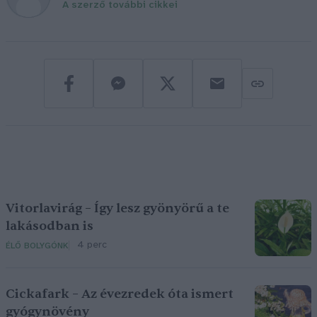
A szerző további cikkei
Vitorlavirág – Így lesz gyönyörű a te
lakásodban is
4 perc
ÉLŐ BOLYGÓNK
Cickafark – Az évezredek óta ismert
gyógynövény