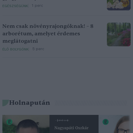
1 perc
EGÉSZSÉGÜNK
Nem csak növényrajongóknak! – 8
arborétum, amelyet érdemes
meglátogatni
5 perc
ÉLŐ BOLYGÓNK
Holnapután