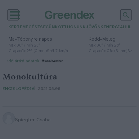
KERTEM
EGÉSZSÉGÜNK
OTTHONUNK
JÖVŐNK
ENERGIA
HULLA
–
–
Ma
Többnyire napos
Kedd
Meleg
Max 36° / Min 23°
Max 36° / Min 20°
Csapadék: 2% (0 mm)
Szél: 7 km/h
Csapadék: 0% (0 mm)
Szél: 
időjárási adatok:
Monokultúra
ENCIKLOPÉDIA
2021.08.06
Spiegler Csaba