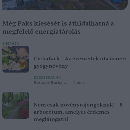
Még Paks kiesését is áthidalhatná a
megfelelő energiatárolás
ENERGIA
Cickafark – Az évezredek óta ismert
gyógynövény
EGÉSZSÉGÜNK
Börzsey Barbara
1 perc
Nem csak növényrajongóknak! – 8
arborétum, amelyet érdemes
meglátogatni