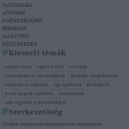
GAZDASÁG
JÖVŐNK
EGÉSZSÉGÜNK
ENERGIA
GASZTRO
KÖZLEKEDÉS
Kiemelt témák
aszály ellen
egyél helyit
erdeink
fókuszban az egészségünk
globális megoldások
időjárás és éghajlat
így építkezz
jövőnkről
kerti tippek-trükkök
madaraink
mit tegyünk a hulladékkal
Szerkesztőség
Cookie tájékoztató
Adatkezelési szabályzat