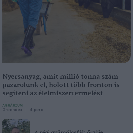
Nyersanyag, amit millió tonna szám
pazarolunk el, holott több fronton is
segíteni az élelmiszertermelést
AGRÁRIUM
Greendex
4 perc
A régi gyümölcsfák őrzője