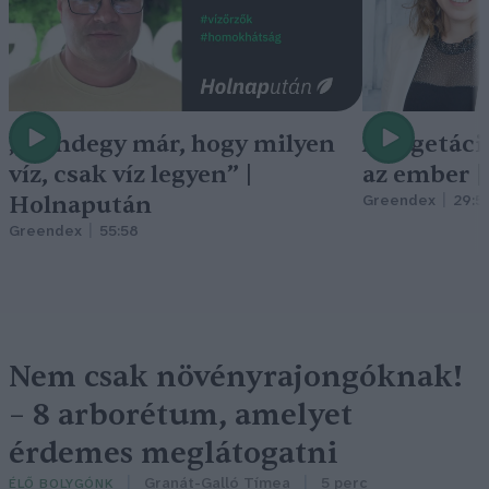
„Mindegy már, hogy milyen
A vegetáci
víz, csak víz legyen” |
az ember 
Holnapután
Greendex
29:5
Greendex
55:58
Nem csak növényrajongóknak!
– 8 arborétum, amelyet
érdemes meglátogatni
Granát-Galló Tímea
5 perc
ÉLŐ BOLYGÓNK