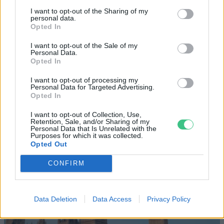
Magyarország tele van gyönyörű növényekkel, így arborétumokkal
I want to opt-out of the Sharing of my
personal data.
is. A jó idő beköszöntével érdemes minél többet felkeresni.
Opted In
I want to opt-out of the Sale of my
Szedd magad őszibarack: itt vannak
Personal Data.
Opted In
a legjobb lelőhelyek!
I want to opt-out of processing my
Personal Data for Targeted Advertising.
SZEMLE
Opted In
Négy éven belül valósággá
I want to opt-out of Collection, Use,
Retention, Sale, and/or Sharing of my
válhatnak az elektromos
Personal Data that Is Unrelated with the
Purposes for which it was collected.
repülőjáratok Európában
Opted Out
KÖZLEKEDÉS
CONFIRM
Data Deletion
Data Access
Privacy Policy