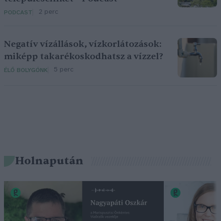
2 perc
PODCAST
Negatív vízállások, vízkorlátozások:
miképp takarékoskodhatsz a vízzel?
5 perc
ÉLŐ BOLYGÓNK
Holnapután