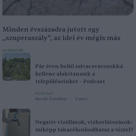
Minden évszázadra jutott egy
„szuperaszály”, az idei év mégis más
AGRÁRIUM
Pár éven belül szivacsvárosokká
kellene alakítanunk a
településeinket – Podcast
PODCAST
Novák Zsombor
2 perc
Negatív vízállások, vízkorlátozások:
miképp takarékoskodhatsz a vízzel?