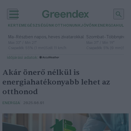
KERTEM
EGÉSZSÉGÜNK
OTTHONUNK
JÖVŐNK
ENERGIA
HULLA
–
–
Ma
Részben napos, heves zivatarokkal
Szombat
Többnyire n
Max 33° / Min 21°
Max 31° / Min 19°
Csapadék: 55% (1 mm)
Szél: 11 km/h
Csapadék: 5% (0 mm)
Szél:
időjárási adatok:
Akár önerő nélkül is
energiahatékonyabb lehet az
otthonod
ENERGIA
2025.08.01