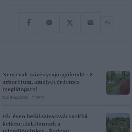
Nem csak növényrajongóknak! – 8
arborétum, amelyet érdemes
meglátogatni
5 perc
ÉLŐ BOLYGÓNK
Pár éven belül szivacsvárosokká
kellene alakítanunk a
településeinket – Podcast