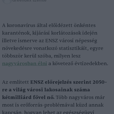
Greendex szemle
A koronavírus által előidézett önkéntes
karanténok, kijárási korlátozások idején
illetve ismerve az ENSZ városi népesség
növekedésre vonatkozó statisztikáit, egyre
többször kerül szóba, milyen lesz
nagyvárosban élni
a követező évtizedekben.
Az említett
ENSZ előrejelzés szerint 2050-
re a világ városi lakosainak száma
kétmilliárd fővel nő.
Több nagyváros már
most is erőforrás-problémával küzd annak
kapcsán, hogyan lehet az egészségügyi