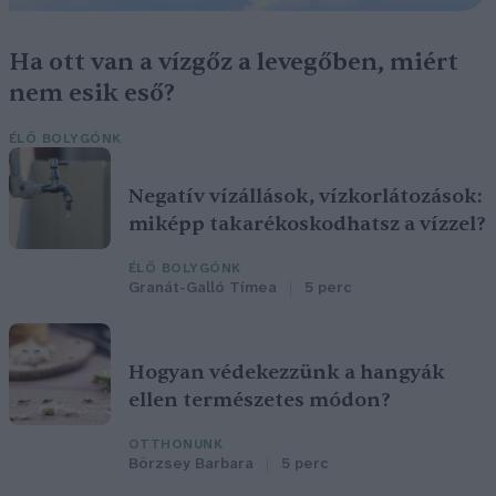
Ha ott van a vízgőz a levegőben, miért
nem esik eső?
ÉLŐ BOLYGÓNK
Negatív vízállások, vízkorlátozások:
miképp takarékoskodhatsz a vízzel?
ÉLŐ BOLYGÓNK
Granát-Galló Tímea
5 perc
Hogyan védekezzünk a hangyák
ellen természetes módon?
OTTHONUNK
Börzsey Barbara
5 perc