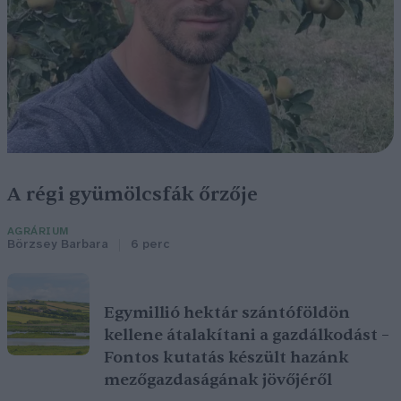
A régi gyümölcsfák őrzője
AGRÁRIUM
Börzsey Barbara
6 perc
Egymillió hektár szántóföldön
kellene átalakítani a gazdálkodást –
Fontos kutatás készült hazánk
mezőgazdaságának jövőjéről