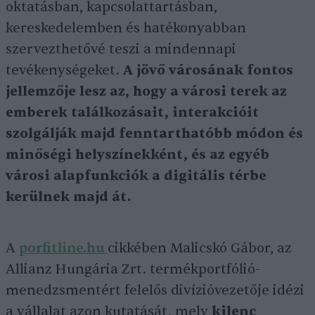
oktatásban, kapcsolattartásban,
kereskedelemben és hatékonyabban
szervezthetővé teszi a mindennapi
tevékenységeket.
A jövő városának fontos
jellemzője lesz az, hogy a városi terek az
emberek találkozásait, interakcióit
szolgálják majd fenntarthatóbb módon és
minőségi helyszínekként, és az egyéb
városi alapfunkciók a digitális térbe
kerülnek majd át.
A
porfitline.hu
cikkében Malicskó Gábor, az
Allianz Hungária Zrt. termékportfólió-
menedzsmentért felelős divízióvezetője idézi
a vállalat azon kutatását, mely
kilenc