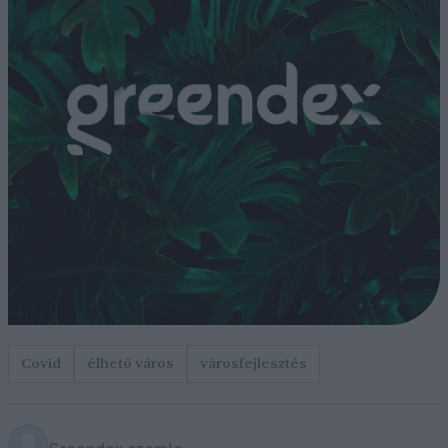
Covid
élhető város
városfejlesztés