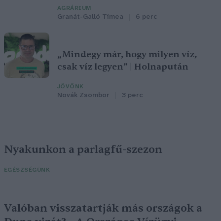
AGRÁRIUM
Granát-Galló Tímea
6 perc
„Mindegy már, hogy milyen víz,
csak víz legyen” | Holnapután
JÖVŐNK
Novák Zsombor
3 perc
Nyakunkon a parlagfű-szezon
EGÉSZSÉGÜNK
Valóban visszatartják más országok a