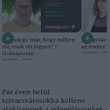
„Mindegy már, hogy milyen
A vegetáci
víz, csak víz legyen” |
az ember 
Holnapután
Greendex
29:5
Greendex
55:58
Pár éven belül
szivacsvárosokká kellene
alakítanunk a településeinket –