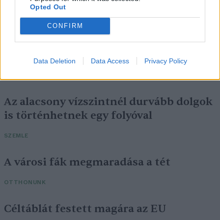
Opted Out
CONFIRM
Data Deletion
Data Access
Privacy Policy
Az alacsony vízszintnél durvább dolgok
is történhetnek egy folyóval
SZEMLE
A városi fák megmaradása a tét
OTTHONUNK
Céltáblát festett magára az EU