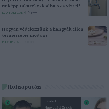
miképp takarékoskodhatsz a vízzel?
5 perc
ÉLŐ BOLYGÓNK
Hogyan védekezzünk a hangyák ellen
természetes módon?
5 perc
OTTHONUNK
Holnapután