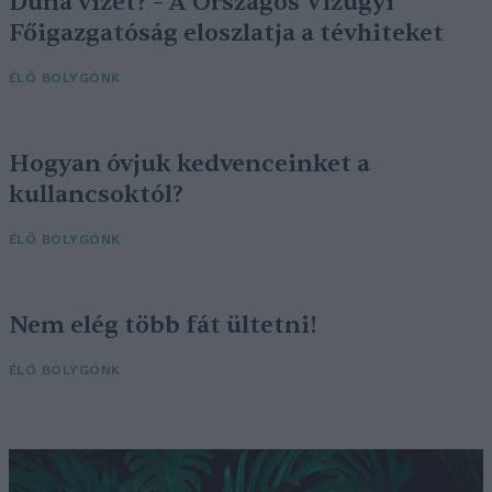
Duna vizét? – A Országos Vízügyi
Főigazgatóság eloszlatja a tévhiteket
ÉLŐ BOLYGÓNK
Hogyan óvjuk kedvenceinket a
kullancsoktól?
ÉLŐ BOLYGÓNK
Nem elég több fát ültetni!
ÉLŐ BOLYGÓNK