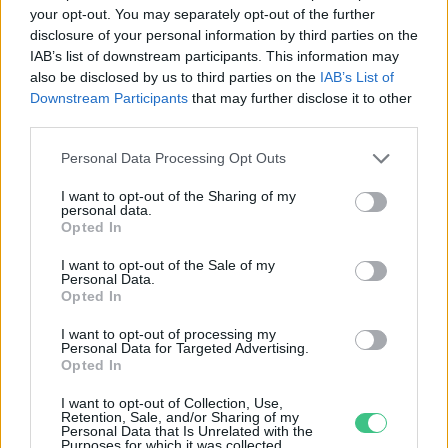
your opt-out. You may separately opt-out of the further
disclosure of your personal information by third parties on the
IAB’s list of downstream participants. This information may
also be disclosed by us to third parties on the
IAB’s List of
Szöllősi Gáborral, a Gardenfutura ügyvezetőjével beszélgettünk.
Downstream Participants
that may further disclose it to other
third parties.
Miért viseli meg az embert a hőség
Personal Data Processing Opt Outs
és mit tehetünk ellene?
I want to opt-out of the Sharing of my
personal data.
EGÉSZSÉGÜNK
Opted In
I want to opt-out of the Sale of my
Csillaghullás, napfogyatkozás:
Personal Data.
augusztusban érdemes lesz az égre
Opted In
nézni
I want to opt-out of processing my
Personal Data for Targeted Advertising.
ÉLŐ BOLYGÓNK
Opted In
I want to opt-out of Collection, Use,
Retention, Sale, and/or Sharing of my
Personal Data that Is Unrelated with the
Purposes for which it was collected.