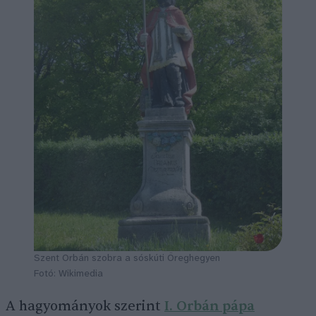
Szent Orbán szobra a sóskúti Öreghegyen
Fotó: Wikimedia
A hagyományok szerint
I. Orbán pápa