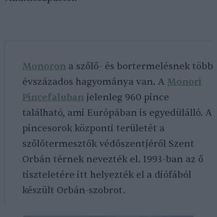
Monoron
a szőlő- és bortermelésnek több
évszázados hagyománya van. A
Monori
Pincefaluban
jelenleg 960 pince
található, ami Európában is egyedülálló. A
pincesorok központi területét a
szőlőtermesztők védőszentjéről Szent
Orbán térnek nevezték el. 1993-ban az ő
tiszteletére itt helyezték el a diófából
készült Orbán-szobrot.