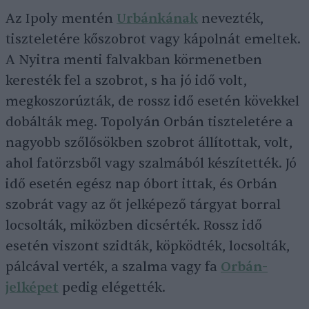
Az Ipoly mentén
Urbánkának
nevezték,
tiszteletére kőszobrot vagy kápolnát emeltek.
A Nyitra menti falvakban körmenetben
keresték fel a szobrot, s ha jó idő volt,
megkoszorúzták, de rossz idő esetén kövekkel
dobálták meg. Topolyán Orbán tiszteletére a
nagyobb szőlősökben szobrot állítottak, volt,
ahol fatörzsből vagy szalmából készítették. Jó
idő esetén egész nap óbort ittak, és Orbán
szobrát vagy az őt jelképező tárgyat borral
locsolták, miközben dicsérték. Rossz idő
esetén viszont szidták, köpködték, locsolták,
pálcával verték, a szalma vagy fa
Orbán-
jelképet
pedig elégették.