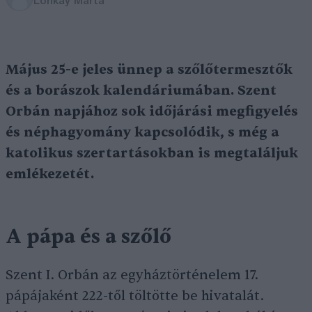
Lonkay Márta
Május 25-e jeles ünnep a szőlőtermesztők
és a borászok kalendáriumában. Szent
Orbán napjához sok időjárási megfigyelés
és néphagyomány kapcsolódik, s még a
katolikus szertartásokban is megtaláljuk
emlékezetét.
A pápa és a szőlő
Szent I. Orbán az egyháztörténelem 17.
pápájaként 222-től töltötte be hivatalát.