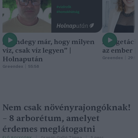
„Mindegy már, hogy milyen
A vegetáci
víz, csak víz legyen” |
az ember 
Holnapután
Greendex
29:5
Greendex
55:58
Nem csak növényrajongóknak!
– 8 arborétum, amelyet
érdemes meglátogatni
Granát-Galló Tímea
5 perc
ÉLŐ BOLYGÓNK