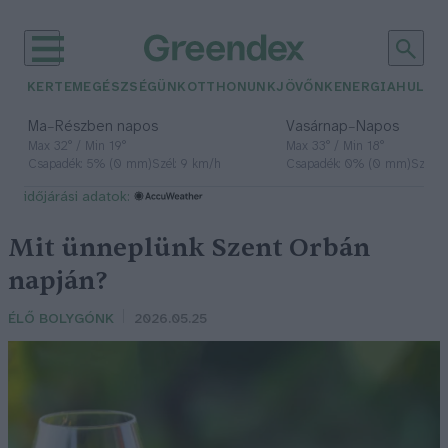
KERTEM
EGÉSZSÉGÜNK
OTTHONUNK
JÖVŐNK
ENERGIA
HULLA
–
–
Ma
Részben napos
Vasárnap
Napos
Max 32° / Min 19°
Max 33° / Min 18°
Csapadék: 5% (0 mm)
Szél: 9 km/h
Csapadék: 0% (0 mm)
Szél: 
időjárási adatok:
Mit ünneplünk Szent Orbán
napján?
ÉLŐ BOLYGÓNK
2026.05.25