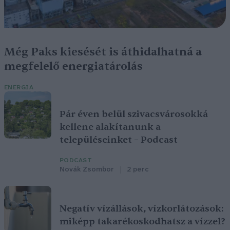
Még Paks kiesését is áthidalhatná a
megfelelő energiatárolás
ENERGIA
Pár éven belül szivacsvárosokká
kellene alakítanunk a
településeinket – Podcast
PODCAST
Novák Zsombor
2 perc
Negatív vízállások, vízkorlátozások:
miképp takarékoskodhatsz a vízzel?