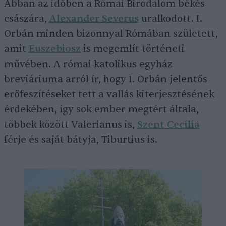
Abban az időben a Római Birodalom békés
császára,
Alexander Severus
uralkodott. I.
Orbán minden bizonnyal Rómában született,
amit
Euszebiosz
is megemlít történeti
művében. A római katolikus egyház
breviáriuma arról ír, hogy I. Orbán jelentős
erőfeszítéseket tett a vallás kiterjesztésének
érdekében, így sok ember megtért általa,
többek között Valerianus is,
Szent Cecília
férje és saját bátyja, Tiburtius is.