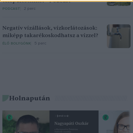
településeinket – Podcast
2 perc
PODCAST
Negatív vízállások, vízkorlátozások:
miképp takarékoskodhatsz a vízzel?
5 perc
ÉLŐ BOLYGÓNK
Holnapután