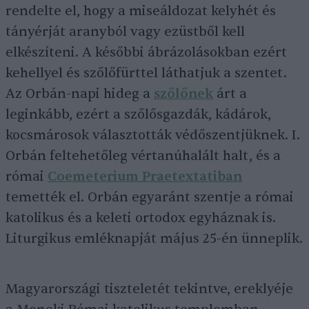
rendelte el, hogy a miseáldozat kelyhét és
tányérját aranyból vagy ezüstből kell
elkészíteni. A későbbi ábrázolásokban ezért
kehellyel és szőlőfürttel láthatjuk a szentet.
Az Orbán-napi hideg a
szőlőnek
árt a
leginkább, ezért a szőlősgazdák, kádárok,
kocsmárosok választották védőszentjüknek. I.
Orbán feltehetőleg vértanúhalált halt, és a
római
Coemeterium Praetextatiban
temették el. Orbán egyaránt szentje a római
katolikus és a keleti ortodox egyháznak is.
Liturgikus emléknapját május 25-én ünneplik.
Magyarországi tiszteletét tekintve, ereklyéje