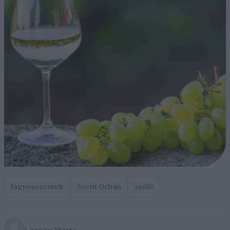
fagyosszentek
Szent Orbán
szőlő