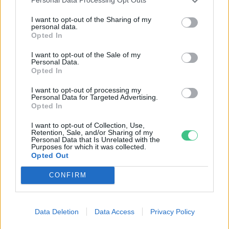
Personal Data Processing Opt Outs
I want to opt-out of the Sharing of my
personal data.
Opted In
Lonkay Márta
I want to opt-out of the Sale of my
Personal Data.
A szerző további cikkei
Opted In
I want to opt-out of processing my
Personal Data for Targeted Advertising.
Opted In
I want to opt-out of Collection, Use,
Nem csak növényrajongóknak! – 8
Retention, Sale, and/or Sharing of my
Personal Data that Is Unrelated with the
arborétum, amelyet érdemes
Purposes for which it was collected.
Opted Out
meglátogatni
5 perc
ÉLŐ BOLYGÓNK
CONFIRM
Pár éven belül szivacsvárosokká
Data Deletion
Data Access
Privacy Policy
kellene alakítanunk a