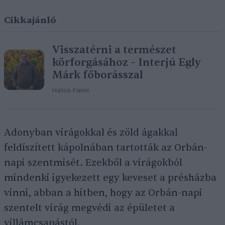
Cikkajánló
Visszatérni a természet
körforgásához – Interjú Egly
Márk főborásszal
Hatos Fanni
Adonyban virágokkal és zöld ágakkal
feldíszített kápolnában tartották az Orbán-
napi szentmisét. Ezekből a virágokból
mindenki igyekezett egy keveset a présházba
vinni, abban a hitben, hogy az Orbán-napi
szentelt virág megvédi az épületet a
villámcsapástól.