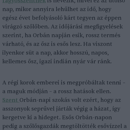
fagyosszentnek
is nevezik, mivel ez az utolsó
nap, mikor annyira lehűlhet az idő, hogy
egész évet befolyásoló kárt tegyen az éppen
virágzó szőlőben. Az időjárási megfigyelések
szerint, ha Orbán napján esik, rossz termés
várható, és az ősz is esős lesz. Ha viszont
ilyenkor süt a nap, akkor hosszú, napos,
kellemes ősz, igazi indián nyár vár ránk.
A régi korok emberei is megpróbáltak tenni –
a maguk módján – a rossz hatások ellen.
Szent
Orbán-napi szokás volt ezért, hogy az
asszonyok seprűvel járták végig a házat, így
kergetve ki a hideget. Esős Orbán-napon
pedig a szőlősgazdák megtöltötték esővízzel a