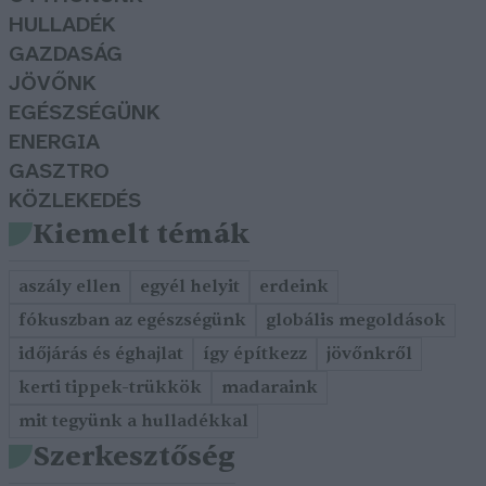
HULLADÉK
GAZDASÁG
JÖVŐNK
EGÉSZSÉGÜNK
ENERGIA
GASZTRO
KÖZLEKEDÉS
Kiemelt témák
aszály ellen
egyél helyit
erdeink
fókuszban az egészségünk
globális megoldások
időjárás és éghajlat
így építkezz
jövőnkről
kerti tippek-trükkök
madaraink
mit tegyünk a hulladékkal
Szerkesztőség