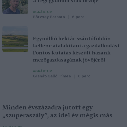
A régi gyümölcsfák őrzője
AGRÁRIUM
Börzsey Barbara
6 perc
Egymillió hektár szántóföldön
kellene átalakítani a gazdálkodást –
Fontos kutatás készült hazánk
mezőgazdaságának jövőjéről
AGRÁRIUM
Granát-Galló Tímea
6 perc
Minden évszázadra jutott egy
„szuperaszály”, az idei év mégis más