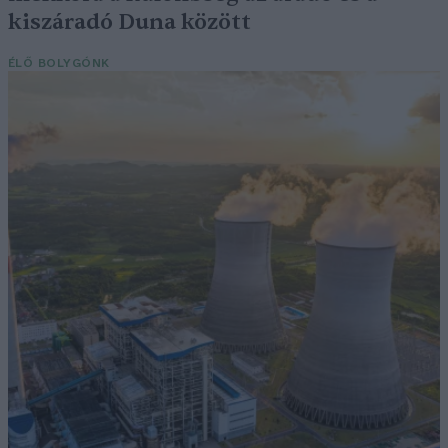
kiszáradó Duna között
ÉLŐ BOLYGÓNK