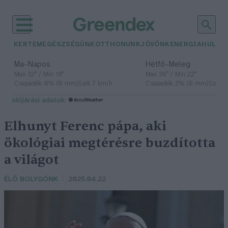
KERTEM
EGÉSZSÉGÜNK
OTTHONUNK
JÖVŐNK
ENERGIA
HULLA
–
–
Ma
Napos
Hétfő
Meleg
Max 32° / Min 18°
Max 36° / Min 22°
Csapadék: 0% (0 mm)
Szél: 7 km/h
Csapadék: 2% (0 mm)
Szél: 
időjárási adatok:
Elhunyt Ferenc pápa, aki
ökológiai megtérésre buzdította
a világot
ÉLŐ BOLYGÓNK
2025.04.22