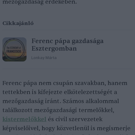
mezőgazdaság érdekében.
Cikkajánló
Ferenc pápa gazdasága
Esztergomban
Lonkay Márta
Ferenc pápa nem csupán szavakban, hanem
tettekben is kifejezte elkötelezettségét a
mezőgazdaság iránt. Számos alkalommal
találkozott mezőgazdasági termelőkkel,
kistermelőkkel
és civil szervezetek
képviselőivel, hogy közvetlenül is megismerje