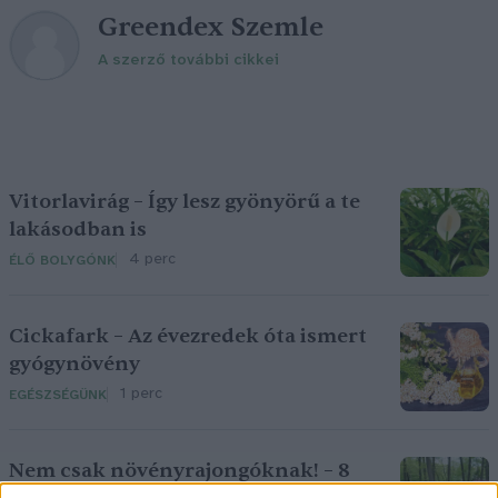
Greendex Szemle
A szerző további cikkei
Vitorlavirág – Így lesz gyönyörű a te
lakásodban is
4 perc
ÉLŐ BOLYGÓNK
Cickafark – Az évezredek óta ismert
gyógynövény
1 perc
EGÉSZSÉGÜNK
Nem csak növényrajongóknak! – 8