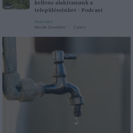
kellene alakítanunk a
településeinket – Podcast
PODCAST
Novák Zsombor
2 perc