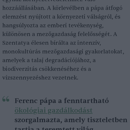
hozzáállásában. A körlevélben a pápa átfogó
elemzést nyújtott a környezeti válságról, és
hangsúlyozta az emberi tevékenység,
különösen a mezőgazdaság felelősségét. A
Szentatya élesen bírálta az intenzív,
monokultúrás mezőgazdasági gyakorlatokat,
amelyek a talaj degradációjához, a
biodiverzitás csökkenéséhez és a
vízszennyezéshez vezetnek.
Ferenc pápa a fenntartható
ökológiai gazdálkodást
szorgalmazta, amely tiszteletben
tartja a teremtett világ