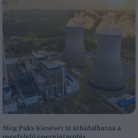
Még Paks kiesését is áthidalhatná a
megfelelő energiatárolás