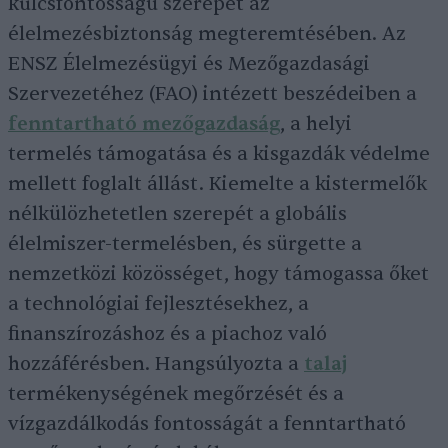
kulcsfontosságú szerepét az
élelmezésbiztonság megteremtésében. Az
ENSZ Élelmezésügyi és Mezőgazdasági
Szervezetéhez (FAO) intézett beszédeiben a
fenntartható mezőgazdaság
, a helyi
termelés támogatása és a kisgazdák védelme
mellett foglalt állást. Kiemelte a kistermelők
nélkülözhetetlen szerepét a globális
élelmiszer-termelésben, és sürgette a
nemzetközi közösséget, hogy támogassa őket
a technológiai fejlesztésekhez, a
finanszírozáshoz és a piachoz való
hozzáférésben. Hangsúlyozta a
talaj
termékenységének megőrzését és a
vízgazdálkodás fontosságát a fenntartható