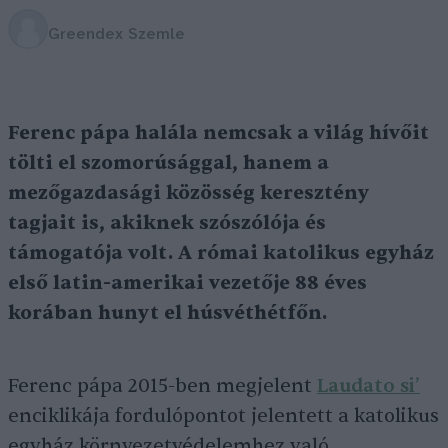
Greendex Szemle
Ferenc pápa halála nemcsak a világ hívőit
tölti el szomorúsággal, hanem a
mezőgazdasági közösség keresztény
tagjait is, akiknek szószólója és
támogatója volt. A római katolikus egyház
első latin-amerikai vezetője 88 éves
korában hunyt el
húsvéthétfőn.
Ferenc pápa 2015-ben megjelent
Laudato si’
enciklikája fordulópontot jelentett a katolikus
egyház környezetvédelemhez való