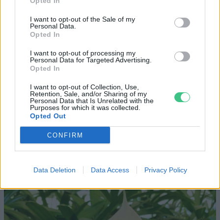
Opted In
„Mindegy már, hogy milyen
A vegetáci
I want to opt-out of the Sale of my
Personal Data.
víz, csak víz legyen” |
az ember 
Opted In
Holnapután
Greendex
29:5
I want to opt-out of processing my
Greendex
55:58
Personal Data for Targeted Advertising.
Opted In
I want to opt-out of Collection, Use,
Retention, Sale, and/or Sharing of my
Personal Data that Is Unrelated with the
Purposes for which it was collected.
Opted Out
Vitorlavirág – Így lesz gyönyörű
CONFIRM
a te lakásodban is
Lonkay Márta
4 perc
ÉLŐ BOLYGÓNK
Data Deletion
Data Access
Privacy Policy