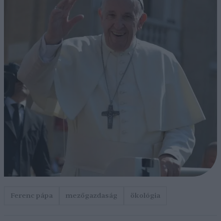
Ferenc pápa
mezőgazdaság
ökológia