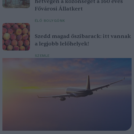
hétvégén a közönséget a 160 éves
Fővárosi Állatkert
ÉLŐ BOLYGÓNK
Szedd magad őszibarack: itt vannak
a legjobb lelőhelyek!
SZEMLE