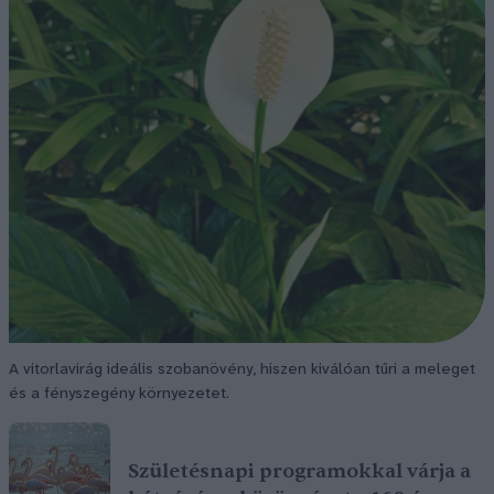
A vitorlavirág ideális szobanövény, hiszen kiválóan tűri a meleget
és a fényszegény környezetet.
Születésnapi programokkal várja a