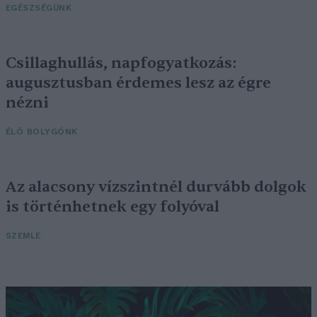
EGÉSZSÉGÜNK
Csillaghullás, napfogyatkozás:
augusztusban érdemes lesz az égre
nézni
ÉLŐ BOLYGÓNK
Az alacsony vízszintnél durvább dolgok
is történhetnek egy folyóval
SZEMLE