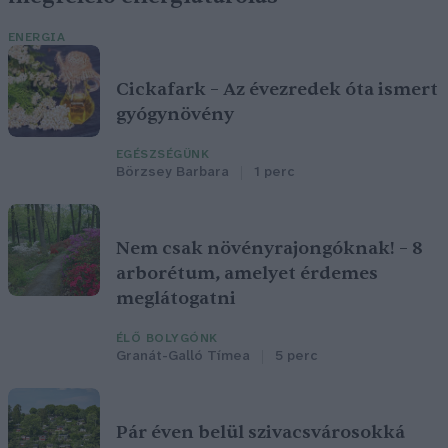
ENERGIA
Cickafark – Az évezredek óta ismert
gyógynövény
EGÉSZSÉGÜNK
Börzsey Barbara
1 perc
Nem csak növényrajongóknak! – 8
arborétum, amelyet érdemes
meglátogatni
ÉLŐ BOLYGÓNK
Granát-Galló Tímea
5 perc
Pár éven belül szivacsvárosokká