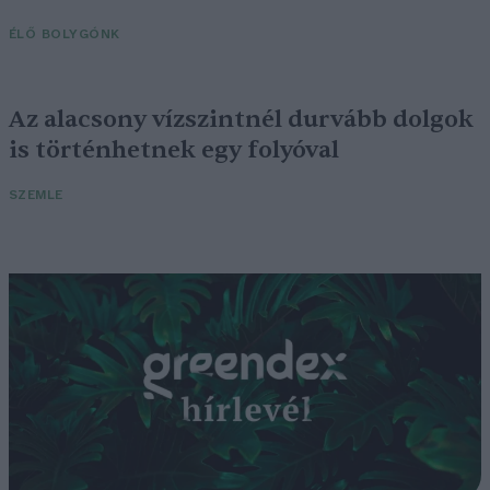
ÉLŐ BOLYGÓNK
Az alacsony vízszintnél durvább dolgok
is történhetnek egy folyóval
SZEMLE