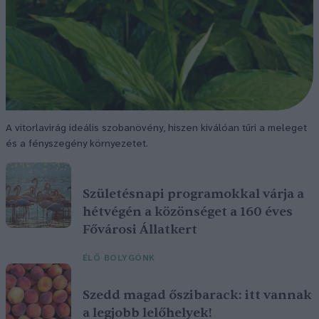
A vitorlavirág ideális szobanövény, hiszen kiválóan tűri a meleget
és a fényszegény környezetet.
Születésnapi programokkal várja a
hétvégén a közönséget a 160 éves
Fővárosi Állatkert
ÉLŐ BOLYGÓNK
Szedd magad őszibarack: itt vannak
a legjobb lelőhelyek!