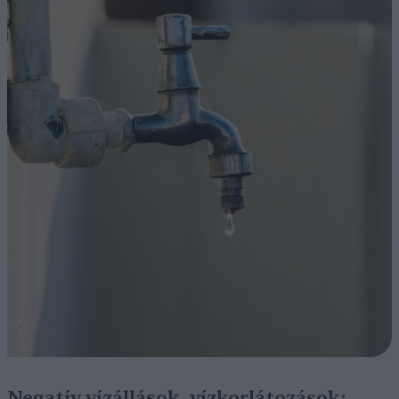
Negatív vízállások, vízkorlátozások: