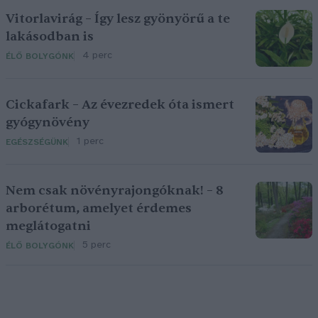
Vitorlavirág – Így lesz gyönyörű a te
lakásodban is
4 perc
ÉLŐ BOLYGÓNK
Cickafark – Az évezredek óta ismert
gyógynövény
1 perc
EGÉSZSÉGÜNK
Nem csak növényrajongóknak! – 8
arborétum, amelyet érdemes
meglátogatni
5 perc
ÉLŐ BOLYGÓNK