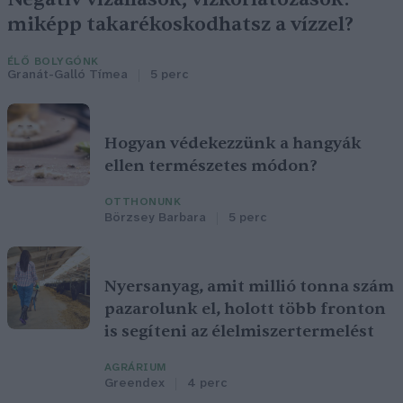
miképp takarékoskodhatsz a vízzel?
ÉLŐ BOLYGÓNK
Granát-Galló Tímea
5 perc
Hogyan védekezzünk a hangyák
ellen természetes módon?
OTTHONUNK
Börzsey Barbara
5 perc
Nyersanyag, amit millió tonna szám
pazarolunk el, holott több fronton
is segíteni az élelmiszertermelést
AGRÁRIUM
Greendex
4 perc