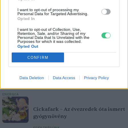
I want to opt-out of processing my
Personal Data for Targeted Advertising.
Opted In
I want to opt-out of Collection, Use,
Retention, Sale, and/or Sharing of my
Personal Data that Is Unrelated with the
Purposes for which it was collected.
Opted Out
CONFIRM
Még Paks kiesését is áthidalhatná a
Data Deletion
Data Access
Privacy Policy
megfelelő energiatárolás
ENERGIA
Cickafark – Az évezredek óta ismert
gyógynövény
EGÉSZSÉGÜNK