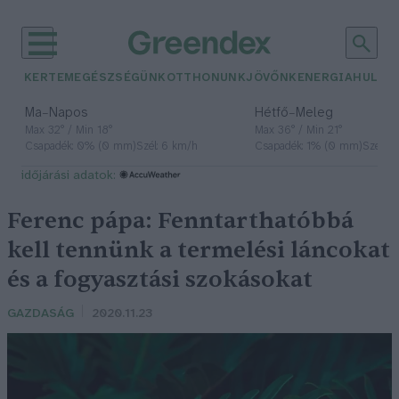
KERTEM
EGÉSZSÉGÜNK
OTTHONUNK
JÖVŐNK
ENERGIA
HULLA
–
–
Ma
Napos
Hétfő
Meleg
Max 32° / Min 18°
Max 36° / Min 21°
Csapadék: 0% (0 mm)
Szél: 6 km/h
Csapadék: 1% (0 mm)
Szél: 7
időjárási adatok:
Ferenc pápa: Fenntarthatóbbá
kell tennünk a termelési láncokat
és a fogyasztási szokásokat
GAZDASÁG
2020.11.23