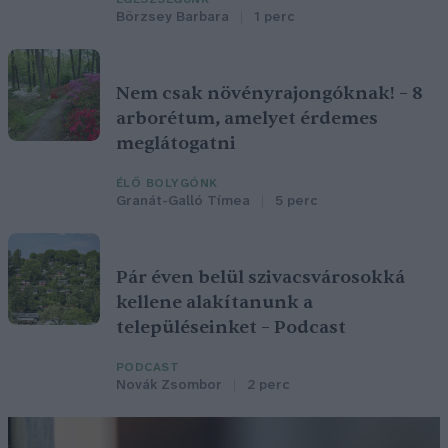
Börzsey Barbara
1 perc
Nem csak növényrajongóknak! – 8
arborétum, amelyet érdemes
meglátogatni
ÉLŐ BOLYGÓNK
Granát-Galló Tímea
5 perc
Pár éven belül szivacsvárosokká
kellene alakítanunk a
településeinket – Podcast
PODCAST
Novák Zsombor
2 perc