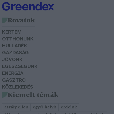
Rovatok
KERTEM
OTTHONUNK
HULLADÉK
GAZDASÁG
JÖVŐNK
EGÉSZSÉGÜNK
ENERGIA
GASZTRO
KÖZLEKEDÉS
Kiemelt témák
aszály ellen
egyél helyit
erdeink