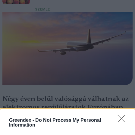
SZEMLE
Négy éven belül valósággá válhatnak az
elektromos repülőjáratok Európában
Greendex -
Do Not Process My Personal
KÖZLEKEDÉS
Information