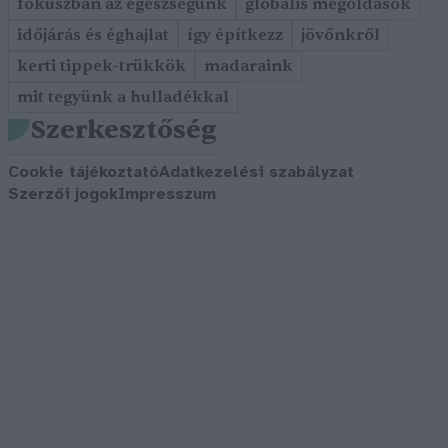
fókuszban az egészségünk
globális megoldások
időjárás és éghajlat
így építkezz
jövőnkről
kerti tippek-trükkök
madaraink
mit tegyünk a hulladékkal
Szerkesztőség
Cookie tájékoztató
Adatkezelési szabályzat
Szerzői jogok
Impresszum