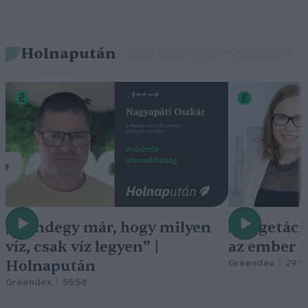
Holnapután
„Mindegy már, hogy milyen
A vegetáci
víz, csak víz legyen” |
az ember 
Holnapután
Greendex
29:5
Greendex
55:58