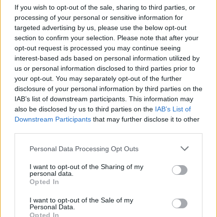
Történelmi aszály sújtja Nagy-
If you wish to opt-out of the sale, sharing to third parties, or
Britanniát is
processing of your personal or sensitive information for
targeted advertising by us, please use the below opt-out
SZEMLE
section to confirm your selection. Please note that after your
opt-out request is processed you may continue seeing
interest-based ads based on personal information utilized by
Elképesztő felvétel mutatja meg,
us or personal information disclosed to third parties prior to
mekkora a különbség az áradó és a
your opt-out. You may separately opt-out of the further
kiszáradó Duna között
disclosure of your personal information by third parties on the
IAB’s list of downstream participants. This information may
also be disclosed by us to third parties on the
IAB’s List of
ÉLŐ BOLYGÓNK
Downstream Participants
that may further disclose it to other
third parties.
Personal Data Processing Opt Outs
I want to opt-out of the Sharing of my
personal data.
Opted In
I want to opt-out of the Sale of my
Personal Data.
Opted In