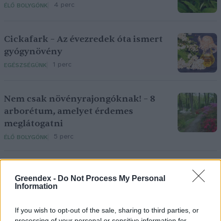
4 perc
ÉLŐ BOLYGÓNK
Cickafark – Az évezredek óta ismert
gyógynövény
1 perc
EGÉSZSÉGÜNK
Nem csak növényrajongóknak! – 8
arborétum, amelyet érdemes
meglátogatni
5 perc
ÉLŐ BOLYGÓNK
Greendex -
Do Not Process My Personal
Information
If you wish to opt-out of the sale, sharing to third parties, or
processing of your personal or sensitive information for