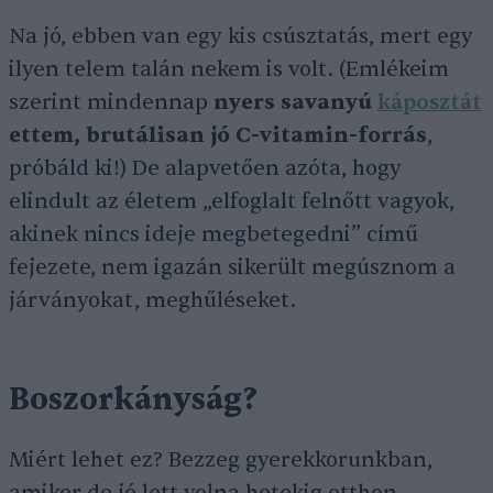
Na jó, ebben van egy kis csúsztatás, mert egy
ilyen telem talán nekem is volt. (Emlékeim
szerint mindennap
nyers savanyú
káposztát
ettem, brutálisan jó C-vitamin-forrás
,
próbáld ki!) De alapvetően azóta, hogy
elindult az életem „elfoglalt felnőtt vagyok,
akinek nincs ideje megbetegedni” című
fejezete, nem igazán sikerült megúsznom a
járványokat, meghűléseket.
Boszorkányság?
Miért lehet ez? Bezzeg gyerekkorunkban,