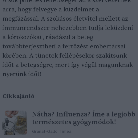
A sok pihenés lehetőséget ad a szervezetnek
arra, hogy felvegye a küzdelmet a
megfázással. A szokásos életvitel mellett az
immunrendszer nehezebben tudja leküzdeni
a kórokozókat, ráadásul a beteg
továbbterjesztheti a fertőzést embertársai
körében. A tünetek fellépésekor szakítsunk
időt a betegségre, mert így végül magunknak
nyerünk időt!
Cikkajánló
Nátha? Influenza? Íme a legjobb
természetes gyógymódok!
Granát-Galló Tímea