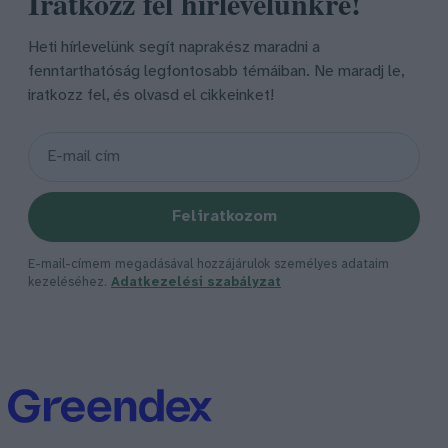
Iratkozz fel hírlevelünkre!
Heti hírlevelünk segít naprakész maradni a
fenntarthatóság legfontosabb témáiban. Ne maradj le,
iratkozz fel, és olvasd el cikkeinket!
Feliratkozom
E-mail-címem megadásával hozzájárulok személyes adataim
kezeléséhez.
Adatkezelési szabályzat