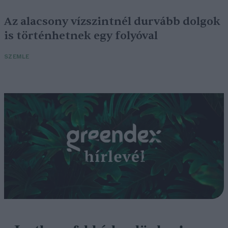
Az alacsony vízszintnél durvább dolgok
is történhetnek egy folyóval
SZEMLE