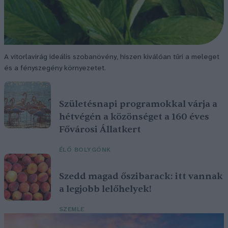
A vitorlavirág ideális szobanövény, hiszen kiválóan tűri a meleget
és a fényszegény környezetet.
Születésnapi programokkal várja a
hétvégén a közönséget a 160 éves
Fővárosi Állatkert
ÉLŐ BOLYGÓNK
Szedd magad őszibarack: itt vannak
a legjobb lelőhelyek!
SZEMLE