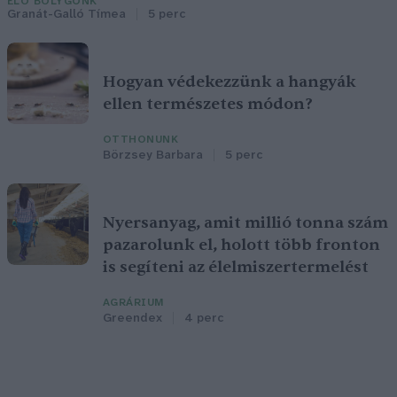
ÉLŐ BOLYGÓNK
Granát-Galló Tímea
5 perc
Hogyan védekezzünk a hangyák
ellen természetes módon?
OTTHONUNK
Börzsey Barbara
5 perc
Nyersanyag, amit millió tonna szám
pazarolunk el, holott több fronton
is segíteni az élelmiszertermelést
AGRÁRIUM
Greendex
4 perc