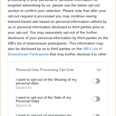
Holnapután
targeted advertising by us, please use the below opt-out
section to confirm your selection. Please note that after your
opt-out request is processed you may continue seeing
interest-based ads based on personal information utilized by
us or personal information disclosed to third parties prior to
your opt-out. You may separately opt-out of the further
disclosure of your personal information by third parties on the
IAB’s list of downstream participants. This information may
also be disclosed by us to third parties on the
IAB’s List of
Downstream Participants
that may further disclose it to other
third parties.
„Mindegy már, hogy milyen
A vegetáci
Personal Data Processing Opt Outs
víz, csak víz legyen” |
az ember 
I want to opt-out of the Sharing of my
Holnapután
Greendex
29:5
personal data.
Opted In
Greendex
55:58
I want to opt-out of the Sale of my
Personal Data.
Opted In
I want to opt-out of processing my