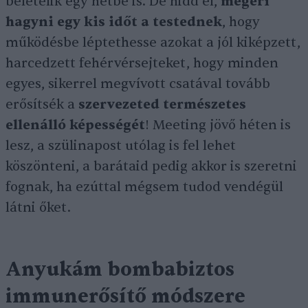
beletelik egy hétbe is. De hidd el,
megéri
hagyni egy kis időt a testednek
, hogy
működésbe léptethesse azokat a jól kiképzett,
harcedzett fehérvérsejteket, hogy minden
egyes, sikerrel megvívott csatával tovább
erősítsék a
szervezeted természetes
ellenálló képességét
! Meeting jövő héten is
lesz, a szülinapost utólag is fel lehet
köszönteni, a barátaid pedig akkor is szeretni
fognak, ha ezúttal mégsem tudod vendégül
látni őket.
Anyukám bombabiztos
immunerősítő módszere