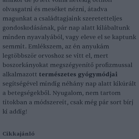
amikor de jó lett volna hetekig otthon
olvasgatni és meséket nézni, átadva
magunkat a családtagjaink szeretetteljes
gondoskodásának, pár nap alatt kilábaltunk
minden nyavalyából, vagy eleve el se kaptunk
semmit. Emlékszem, az én anyukám
legtöbbször orvoshoz se vitt el, mert
boszorkányokat megszégyenítő profizmussal
alkalmazott
természetes gyógymódjai
segítségével mindig néhány nap alatt kikúrált
a betegségekből. Nyugalom, nem tartom
titokban a módszereit, csak még pár sort bírj
ki addig!
Cikkajánló