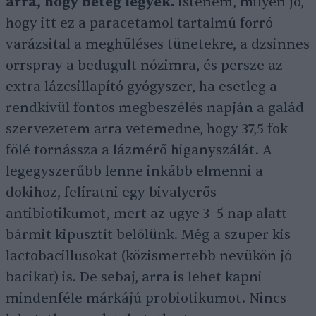
arra, hogy beteg legyek.
Istenem, milyen jó,
hogy itt ez a paracetamol tartalmú forró
varázsital a meghűléses tünetekre, a dzsinnes
orrspray a bedugult nózimra, és persze az
extra lázcsillapító gyógyszer, ha esetleg a
rendkívül fontos megbeszélés napján a galád
szervezetem arra vetemedne, hogy 37,5 fok
fölé tornássza a lázmérő higanyszálát. A
legegyszerűbb lenne inkább elmenni a
dokihoz, felíratni egy bivalyerős
antibiotikumot, mert az ugye 3–5 nap alatt
bármit kipusztít belőlünk. Még a szuper kis
lactobacillusokat (közismertebb nevükön jó
bacikat) is. De sebaj, arra is lehet kapni
mindenféle márkájú probiotikumot. Nincs