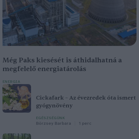
Még Paks kiesését is áthidalhatná a
megfelelő energiatárolás
ENERGIA
Cickafark – Az évezredek óta ismert
gyógynövény
EGÉSZSÉGÜNK
Börzsey Barbara
1 perc