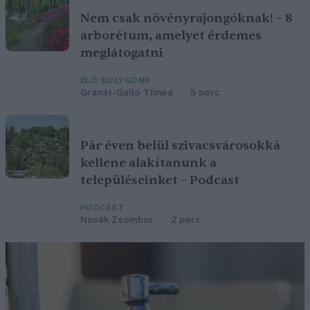
Nem csak növényrajongóknak! – 8
arborétum, amelyet érdemes
meglátogatni
ÉLŐ BOLYGÓNK
Granát-Galló Tímea
5 perc
Pár éven belül szivacsvárosokká
kellene alakítanunk a
településeinket – Podcast
PODCAST
Novák Zsombor
2 perc