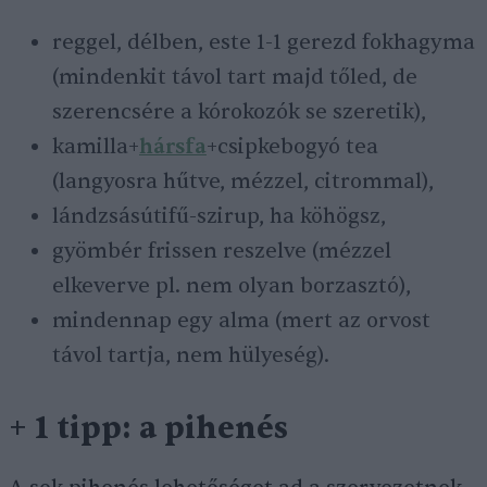
reggel, délben, este 1-1 gerezd fokhagyma
(mindenkit távol tart majd tőled, de
szerencsére a kórokozók se szeretik),
kamilla+
hársfa
+csipkebogyó tea
(langyosra hűtve, mézzel, citrommal),
lándzsásútifű-szirup, ha köhögsz,
gyömbér frissen reszelve (mézzel
elkeverve pl. nem olyan borzasztó),
mindennap egy alma (mert az orvost
távol tartja, nem hülyeség).
+ 1 tipp: a pihenés