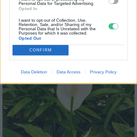
Personal Data for Targeted Advertising.
Vitorlavirág – Így lesz gyönyörű
Opted In
a te lakásodban is
I want to opt-out of Collection, Use,
Retention, Sale, and/or Sharing of my
Lonkay Márta
4 perc
Personal Data that Is Unrelated with the
ÉLŐ BOLYGÓNK
Purposes for which it was collected.
Opted Out
CONFIRM
Data Deletion
Data Access
Privacy Policy