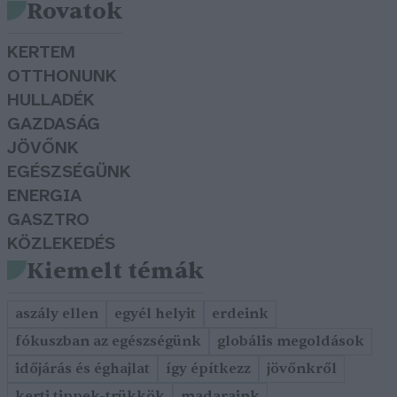
Rovatok
KERTEM
OTTHONUNK
HULLADÉK
GAZDASÁG
JÖVŐNK
EGÉSZSÉGÜNK
ENERGIA
GASZTRO
KÖZLEKEDÉS
Kiemelt témák
aszály ellen
egyél helyit
erdeink
fókuszban az egészségünk
globális megoldások
időjárás és éghajlat
így építkezz
jövőnkről
kerti tippek-trükkök
madaraink