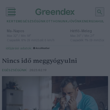
KERTEM
EGÉSZSÉGÜNK
OTTHONUNK
JÖVŐNK
ENERGIA
HULLA
–
–
Ma
Napos
Hétfő
Meleg
Max 32° / Min 18°
Max 36° / Min 21°
Csapadék: 0% (0 mm)
Szél: 6 km/h
Csapadék: 1% (0 mm)
Szél: 7
időjárási adatok:
Nincs idő meggyógyulni
EGÉSZSÉGÜNK
2023.02.19