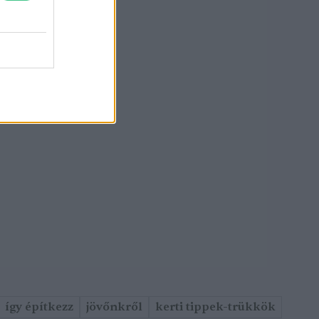
így építkezz
jövőnkről
kerti tippek-trükkök