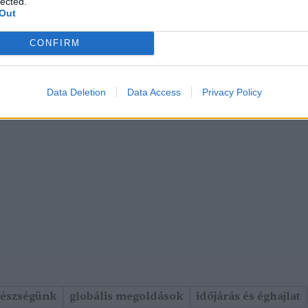
lected.
Out
CONFIRM
Data Deletion
Data Access
Privacy Policy
gészségünk
globális megoldások
időjárás és éghajlat