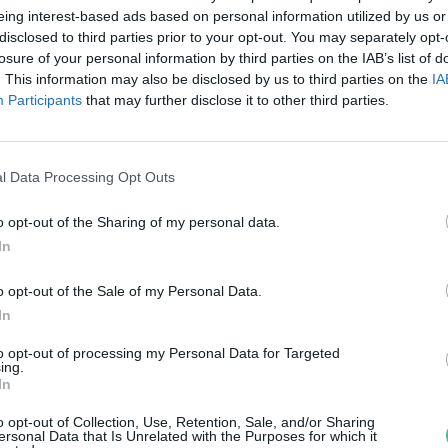
asznált egyik alapanyag
eing interest-based ads based on personal information utilized by us or
disclosed to third parties prior to your opt-out. You may separately opt-
alójában hatástalan
losure of your personal information by third parties on the IAB’s list of
. This information may also be disclosed by us to third parties on the
IA
reendex Szemle
Participants
that may further disclose it to other third parties.
l Data Processing Opt Outs
o opt-out of the Sharing of my personal data.
incs idő meggyógyulni
In
ss Viktória
o opt-out of the Sale of my Personal Data.
In
to opt-out of processing my Personal Data for Targeted
ing.
In
o opt-out of Collection, Use, Retention, Sale, and/or Sharing
ersonal Data that Is Unrelated with the Purposes for which it