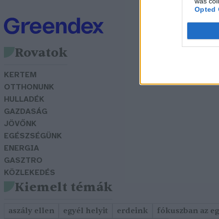
was col
Opted 
Rovatok
KERTEM
OTTHONUNK
HULLADÉK
GAZDASÁG
JÖVŐNK
EGÉSZSÉGÜNK
ENERGIA
GASZTRO
KÖZLEKEDÉS
Kiemelt témák
aszály ellen
egyél helyit
erdeink
fókuszban az e