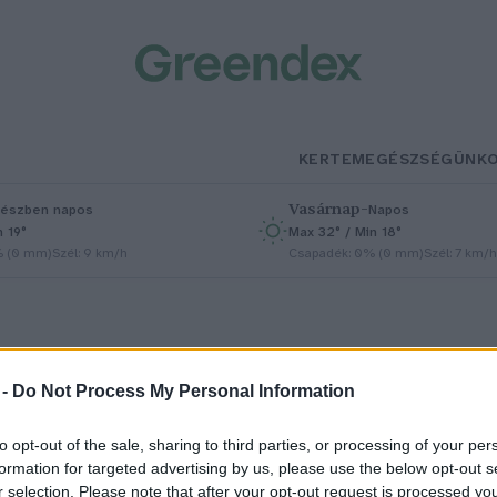
KERTEM
EGÉSZSÉGÜNK
Vasárnap
–
észben napos
Napos
n 19°
Max 32° / Min 18°
% (0 mm)
Szél: 9 km/h
Csapadék: 0% (0 mm)
Szél: 7 km/h
 -
Do Not Process My Personal Information
to opt-out of the sale, sharing to third parties, or processing of your per
 megfázás elleni gyógyszerekbe
formation for targeted advertising by us, please use the below opt-out s
r selection. Please note that after your opt-out request is processed y