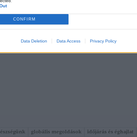
lected.
Out
CONFIRM
Data Deletion
Data Access
Privacy Policy
gészségünk
globális megoldások
időjárás és éghajlat