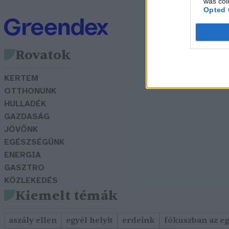
was col
Opted 
Rovatok
KERTEM
OTTHONUNK
HULLADÉK
GAZDASÁG
JÖVŐNK
EGÉSZSÉGÜNK
ENERGIA
GASZTRO
KÖZLEKEDÉS
Kiemelt témák
aszály ellen
egyél helyit
erdeink
fókuszban az e