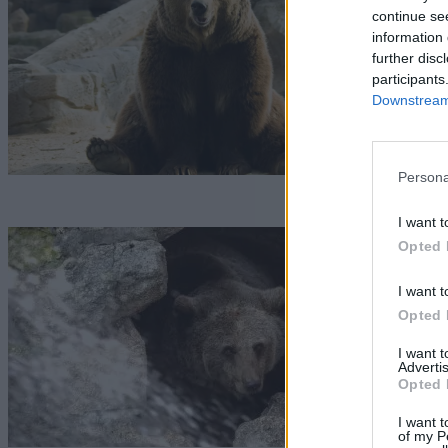
a
continue se
information 
G
further disc
participants
Downstream 
Persona
I want t
Á
Opted 
„
I want t
Opted 
Tó
I want 
Advertis
Opted 
I want t
of my P