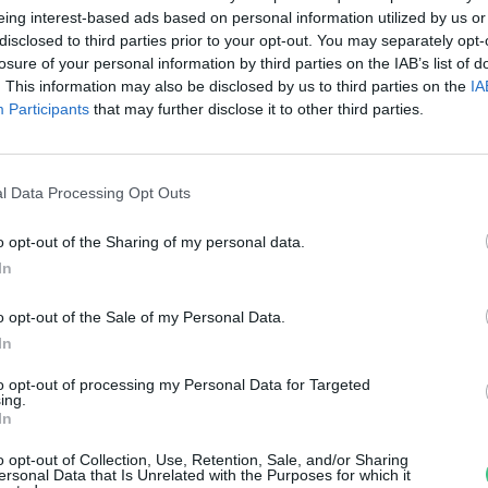
 medvék szerint
eing interest-based ads based on personal information utilized by us or
disclosed to third parties prior to your opt-out. You may separately opt-
reendex Szemle
losure of your personal information by third parties on the IAB’s list of
. This information may also be disclosed by us to third parties on the
IA
Participants
that may further disclose it to other third parties.
l Data Processing Opt Outs
o opt-out of the Sharing of my personal data.
llati időjósok – Mi rejlik a
In
mágia” mögött?
o opt-out of the Sale of my Personal Data.
In
th Menyhért
to opt-out of processing my Personal Data for Targeted
ing.
In
o opt-out of Collection, Use, Retention, Sale, and/or Sharing
ersonal Data that Is Unrelated with the Purposes for which it