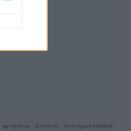
így építkezz
jövőnkről
kerti tippek-trükkök