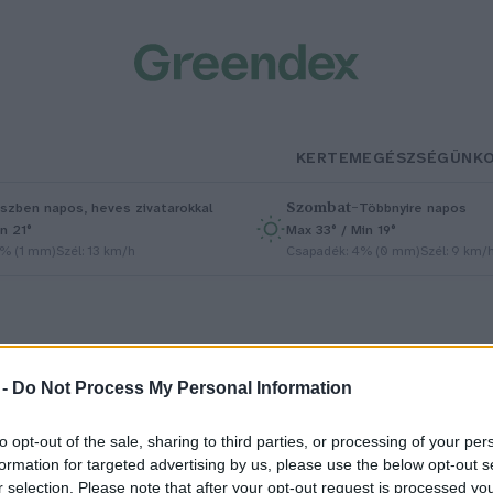
KERTEM
EGÉSZSÉGÜNK
Szombat
–
szben napos, heves zivatarokkal
Többnyire napos
n 21°
Max 33° / Min 19°
5% (1 mm)
Szél: 13 km/h
Csapadék: 4% (0 mm)
Szél: 9 km/
 -
Do Not Process My Personal Information
to opt-out of the sale, sharing to third parties, or processing of your per
tt a jóslat: eddig marad még a té
formation for targeted advertising by us, please use the below opt-out s
r selection. Please note that after your opt-out request is processed y