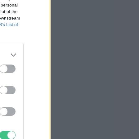
 personal
out of the
 downstream
B’s List of