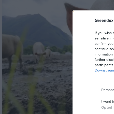
Greendex
If you wish 
sensitive in
confirm you
continue se
information 
further disc
participants
Downstream 
Persona
I want t
Opted 