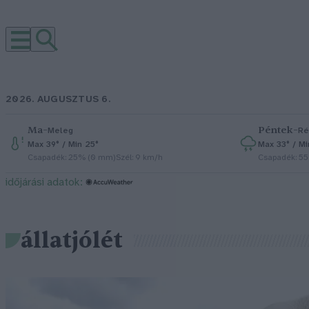
2026. AUGUSZTUS 6.
Ma
–
Péntek
–
Meleg
Ré
Max 39° / Min 25°
Max 33° / Mi
Csapadék: 25% (0 mm)
Szél: 9 km/h
Csapadék: 5
időjárási adatok:
állatjólét