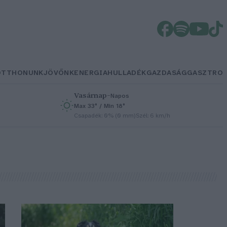
OTTHONUNK
JÖVŐNK
ENERGIA
HULLADÉK
GAZDASÁG
GASZTRO
Vasárnap
–
Napos
Max 33° / Min 18°
h
Csapadék: 0% (0 mm)
Szél: 6 km/h