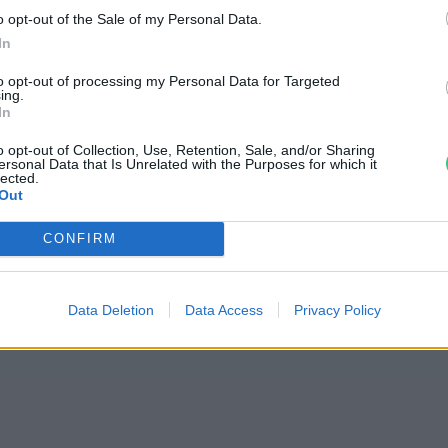
o opt-out of the Sale of my Personal Data.
lét
In
to opt-out of processing my Personal Data for Targeted
ing.
In
ezárult az európai állatjólétet
o opt-out of Collection, Use, Retention, Sale, and/or Sharing
ersonal Data that Is Unrelated with the Purposes for which it
lected.
épszerűsítő kampány
Out
reendex Szemle
CONFIRM
Data Deletion
Data Access
Privacy Policy