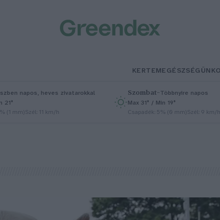
KERTEM
EGÉSZSÉGÜNK
Szombat
–
szben napos, heves zivatarokkal
Többnyire napos
n 21°
Max 31° / Min 19°
5% (1 mm)
Szél: 11 km/h
Csapadék: 5% (0 mm)
Szél: 9 km/