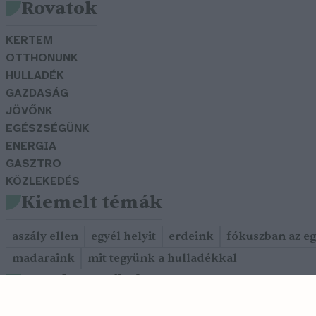
Rovatok
KERTEM
OTTHONUNK
HULLADÉK
GAZDASÁG
JÖVŐNK
EGÉSZSÉGÜNK
ENERGIA
GASZTRO
KÖZLEKEDÉS
Kiemelt témák
aszály ellen
egyél helyit
erdeink
fókuszban az e
madaraink
mit tegyünk a hulladékkal
Szerkesztőség
Cookie tájékoztató
Adatkezelési szabályzat
Szerzői jog