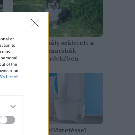
sonal or
EU-s jogszabály született a
ection to
kutyák és a macskák
ou may
jóllétének érdekében
 personal
out of the
Greendex Szemle
 downstream
B’s List of
Korszerű szellőztetéssel