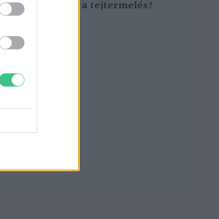
növekedhet a tejtermelés?
Greendex Szemle