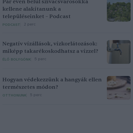
Pár éven belül szivacsvárosokká
kellene alakítanunk a
településeinket – Podcast
2 perc
PODCAST
Negatív vízállások, vízkorlátozások:
miképp takarékoskodhatsz a vízzel?
5 perc
ÉLŐ BOLYGÓNK
Hogyan védekezzünk a hangyák ellen
természetes módon?
5 perc
OTTHONUNK