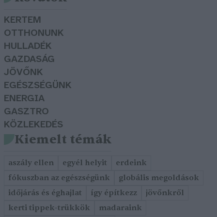
KERTEM
OTTHONUNK
HULLADÉK
GAZDASÁG
JÖVŐNK
EGÉSZSÉGÜNK
ENERGIA
GASZTRO
KÖZLEKEDÉS
Kiemelt témák
aszály ellen
egyél helyit
erdeink
fókuszban az egészségünk
globális megoldások
időjárás és éghajlat
így építkezz
jövőnkről
kerti tippek-trükkök
madaraink