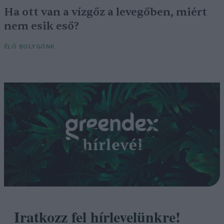
Ha ott van a vízgőz a levegőben, miért
nem esik eső?
ÉLŐ BOLYGÓNK
Iratkozz fel hírlevelünkre!