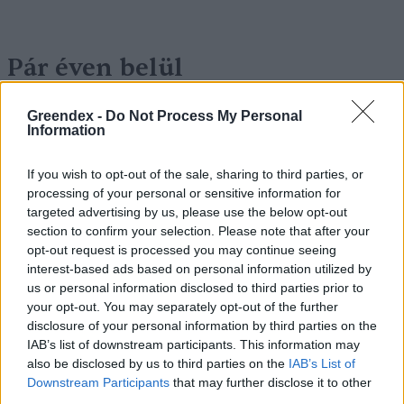
Pár éven belül
szivacsvárosokká kellene
Greendex -
Do Not Process My Personal
alakítanunk a településeinket –
Information
Podcast
If you wish to opt-out of the sale, sharing to third parties, or
Novák Zsombor
2 perc
PODCAST
processing of your personal or sensitive information for
targeted advertising by us, please use the below opt-out
section to confirm your selection. Please note that after your
opt-out request is processed you may continue seeing
interest-based ads based on personal information utilized by
us or personal information disclosed to third parties prior to
your opt-out. You may separately opt-out of the further
disclosure of your personal information by third parties on the
IAB’s list of downstream participants. This information may
also be disclosed by us to third parties on the
IAB’s List of
Downstream Participants
that may further disclose it to other
third parties.