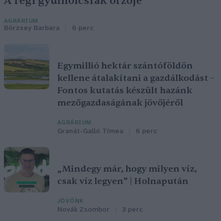
A régi gyümölcsfák őrzője
AGRÁRIUM
Börzsey Barbara
6 perc
Egymillió hektár szántóföldön
kellene átalakítani a gazdálkodást –
Fontos kutatás készült hazánk
mezőgazdaságának jövőjéről
AGRÁRIUM
Granát-Galló Tímea
6 perc
„Mindegy már, hogy milyen víz,
csak víz legyen” | Holnapután
JÖVŐNK
Novák Zsombor
3 perc