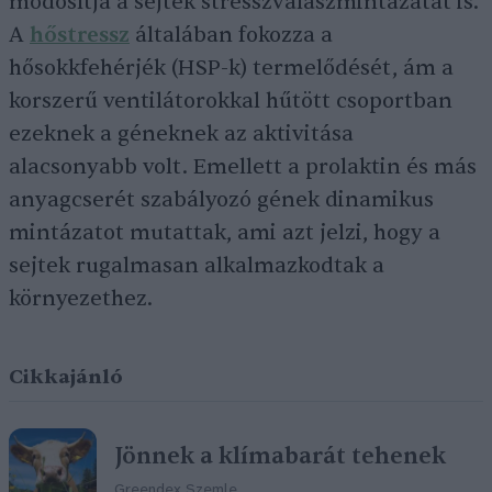
módosítja a sejtek stresszválaszmintázatát is.
A
hőstressz
általában fokozza a
hősokkfehérjék (HSP-k) termelődését, ám a
korszerű ventilátorokkal hűtött csoportban
ezeknek a géneknek az aktivitása
alacsonyabb volt. Emellett a prolaktin és más
anyagcserét szabályozó gének dinamikus
mintázatot mutattak, ami azt jelzi, hogy a
sejtek rugalmasan alkalmazkodtak a
környezethez.
Cikkajánló
Jönnek a klímabarát tehenek
Greendex Szemle