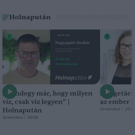
Holnapután
„Mindegy már, hogy milyen
A vegetáci
víz, csak víz legyen” |
az ember 
Holnapután
Greendex
29:5
Greendex
55:58