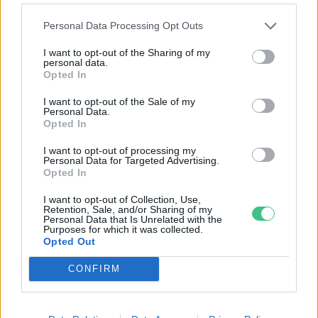
Personal Data Processing Opt Outs
I want to opt-out of the Sharing of my
personal data.
Opted In
I want to opt-out of the Sale of my
Personal Data.
Opted In
I want to opt-out of processing my
Personal Data for Targeted Advertising.
Szöllősi Gáborral, a Gardenfutura ügyvezetőjével beszélgettünk.
Opted In
I want to opt-out of Collection, Use,
Retention, Sale, and/or Sharing of my
Történelmi aszály sújtja Nagy-
Personal Data that Is Unrelated with the
Britanniát is
Purposes for which it was collected.
Opted Out
SZEMLE
CONFIRM
Elképesztő felvétel mutatja meg,
mekkora a különbség az áradó és a