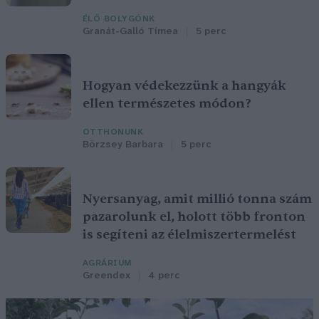
ÉLŐ BOLYGÓNK
Granát-Galló Tímea
5 perc
Hogyan védekezzünk a hangyák
ellen természetes módon?
OTTHONUNK
Börzsey Barbara
5 perc
Nyersanyag, amit millió tonna szám
pazarolunk el, holott több fronton
is segíteni az élelmiszertermelést
AGRÁRIUM
Greendex
4 perc