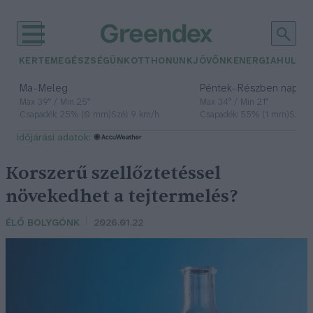
KERTEM
EGÉSZSÉGÜNK
OTTHONUNK
JÖVŐNK
ENERGIA
HULLA
–
–
Ma
Meleg
Péntek
Részben napos, 
Max 39° / Min 25°
Max 34° / Min 21°
Csapadék: 25% (0 mm)
Szél: 9 km/h
Csapadék: 55% (1 mm)
Szél: 
időjárási adatok:
Korszerű szellőztetéssel
növekedhet a tejtermelés?
ÉLŐ BOLYGÓNK
2026.01.22