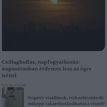
Csillaghullás, napfogyatkozás:
augusztusban érdemes lesz az égre
nézni
ÉLŐ BOLYGÓNK
Negatív vízállások, vízkorlátozások:
miképp takarékoskodhatsz a vízzel?