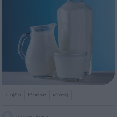
állatjólét
hőstressz
tehéntej