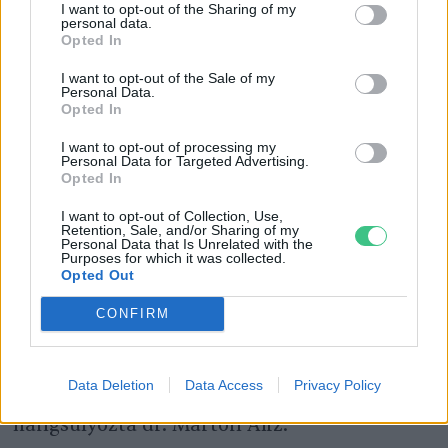
I want to opt-out of the Sharing of my
personal data.
„A
klímaváltozás
hatására ma már hazai
Opted In
körülmények között is számolnunk kell a hő
I want to opt-out of the Sale of my
okozta tartós stresszhatással a legelőkön. A
Personal Data.
Opted In
kezünkben van a lehetőség, hogy előrelátóan
I want to opt-out of processing my
gondolkodva lépéseket tegyünk állataink
Personal Data for Targeted Advertising.
Opted In
egészségi állapotának, jóllétének fokozására az
őket érő stresszhatások csökkentésén keresztül,
I want to opt-out of Collection, Use,
Retention, Sale, and/or Sharing of my
ami egyben a versenyképes gazdálkodás alapja.
Personal Data that Is Unrelated with the
Purposes for which it was collected.
A hőstressz hatásainak mérséklésében
Opted Out
kulcsfontosságú a felkészülés és a célzott
CONFIRM
beavatkozás, a digitális technológiák pedig
lehetőséget adnak a hőstressz korai
Data Deletion
Data Access
Privacy Policy
felismerésére és az azonnali beavatkozásra” –
hangsúlyozta dr. Márton Aliz.