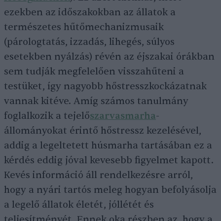
ezekben az időszakokban az állatok a
természetes hűtőmechanizmusaik
(párologtatás, izzadás, lihegés, súlyos
esetekben nyálzás) révén az éjszakai órákban
sem tudják megfelelően visszahűteni a
testüket, így nagyobb hőstresszkockázatnak
vannak kitéve. Amíg számos tanulmány
foglalkozik a tejelő
szarvasmarha
-
állományokat érintő hőstressz kezelésével,
addig a legeltetett húsmarha tartásában ez a
kérdés eddig jóval kevesebb figyelmet kapott.
Kevés információ áll rendelkezésre arról,
hogy a nyári tartós meleg hogyan befolyásolja
a legelő állatok életét, jóllétét és
teljesítményét. Ennek oka részben az, hogy a