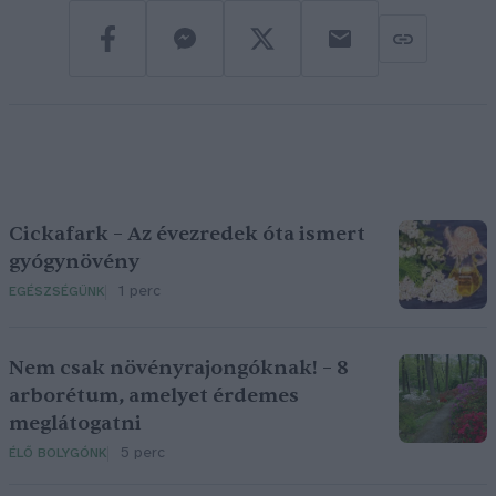
Cickafark – Az évezredek óta ismert
gyógynövény
1 perc
EGÉSZSÉGÜNK
Nem csak növényrajongóknak! – 8
arborétum, amelyet érdemes
meglátogatni
5 perc
ÉLŐ BOLYGÓNK