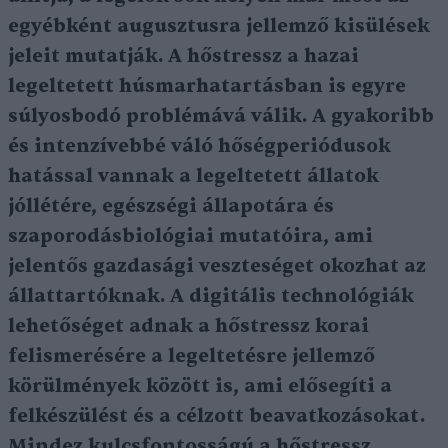
egyébként augusztusra jellemző kisülések
jeleit mutatják. A hőstressz a hazai
legeltetett húsmarhatartásban is egyre
súlyosbodó problémává válik. A gyakoribb
és intenzívebbé váló hőségperiódusok
hatással vannak a legeltetett állatok
jóllétére, egészségi állapotára és
szaporodásbiológiai mutatóira, ami
jelentős gazdasági veszteséget okozhat az
állattartóknak. A digitális technológiák
lehetőséget adnak a hőstressz korai
felismerésére a legeltetésre jellemző
körülmények között is, ami elősegíti a
felkészülést és a célzott beavatkozásokat.
Mindez kulcsfontosságú a hőstressz