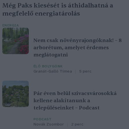
Még Paks kiesését is áthidalhatná a
megfelelő energiatárolás
ENERGIA
Nem csak növényrajongóknak! – 8
arborétum, amelyet érdemes
meglátogatni
ÉLŐ BOLYGÓNK
Granát-Galló Tímea
5 perc
Pár éven belül szivacsvárosokká
kellene alakítanunk a
településeinket – Podcast
PODCAST
Novák Zsombor
2 perc