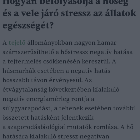
Hogyan befolyásolja a hőség
és a vele járó stressz az állatok
egészségét?
A
tejelő
állományokban nagyon hamar
számszerűsíthető a hőstressz negatív hatása
a tejtermelés csökkenésén keresztül. A
húsmarhák esetében a negatív hatás
hosszabb távon érvényesül. Az
étvágytalanság következtében kialakuló
negatív energiamérleg rontja a
súlygyarapodást, a tehenek esetében további
összetett hatásként jelentkezik
a szaporodásbiológiai mutatók romlása. A hő
hatására kialakuló stressz negatívan