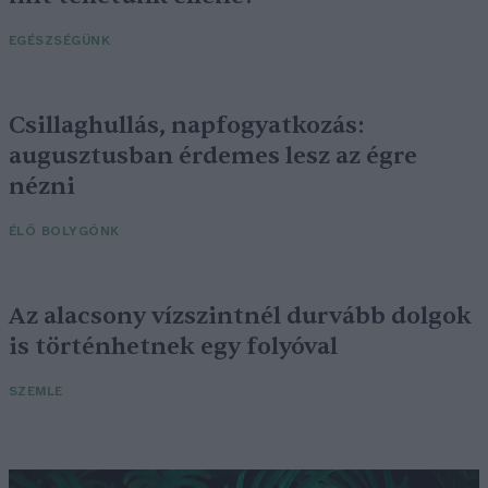
EGÉSZSÉGÜNK
Csillaghullás, napfogyatkozás:
augusztusban érdemes lesz az égre
nézni
ÉLŐ BOLYGÓNK
Az alacsony vízszintnél durvább dolgok
is történhetnek egy folyóval
SZEMLE