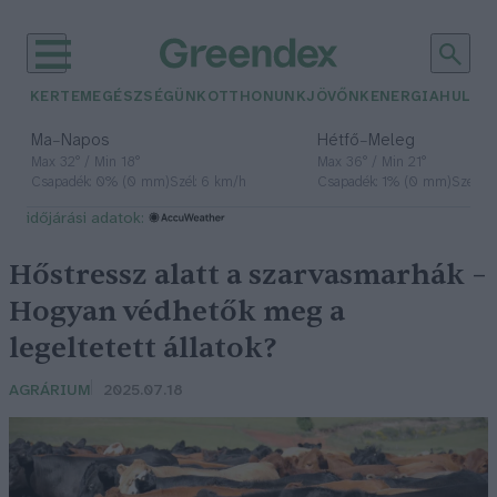
KERTEM
EGÉSZSÉGÜNK
OTTHONUNK
JÖVŐNK
ENERGIA
HULLA
–
–
Ma
Napos
Hétfő
Meleg
Max 32° / Min 18°
Max 36° / Min 21°
Csapadék: 0% (0 mm)
Szél: 6 km/h
Csapadék: 1% (0 mm)
Szél: 7
időjárási adatok:
Hőstressz alatt a szarvasmarhák –
Hogyan védhetők meg a
legeltetett állatok?
AGRÁRIUM
2025.07.18