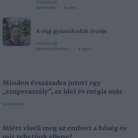
AGRÁRIUM
Greendex
4 perc
A régi gyümölcsfák őrzője
AGRÁRIUM
Börzsey Barbara
6 perc
Minden évszázadra jutott egy
„szuperaszály”, az idei év mégis más
AGRÁRIUM
Miért viseli meg az embert a hőség és
mit tehetünk ellene?