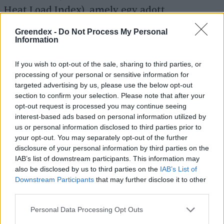
Heat Load Index), amely egy adott
időpontban a napsugárzás, a szélsebesség, az
Greendex -
Do Not Process My Personal
állatok színe, a hővisszaverő képesség és a
Information
talajfelszín-hőmérséklet figyelembevételével
If you wish to opt-out of the sale, sharing to third parties, or
számol, ezért sokkal pontosabb becslést ad. A
processing of your personal or sensitive information for
tartós hőterhelés mérésére az ún. AHLU-t
targeted advertising by us, please use the below opt-out
section to confirm your selection. Please note that after your
(Accumulated Heat Load Units), vagyis az
opt-out request is processed you may continue seeing
akkumulált hőterhelési egységet
interest-based ads based on personal information utilized by
us or personal information disclosed to third parties prior to
alkalmazzák, amely azt mutatja meg,
your opt-out. You may separately opt-out of the further
hogy egy adott időszakban milyen mértékű és
disclosure of your personal information by third parties on the
mennyi ideig tartó hőterhelés érte az állatot,
IAB’s list of downstream participants. This information may
also be disclosed by us to third parties on the
IAB’s List of
ami objektív mérőszámnak tekinthető a
Downstream Participants
that may further disclose it to other
hőstressz intenzitását és időtartamát
third parties.
illetően.
Personal Data Processing Opt Outs