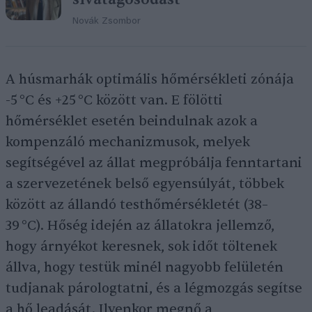
Novák Zsombor
A húsmarhák optimális hőmérsékleti zónája
-5 °C és +25 °C között van. E fölötti
hőmérséklet esetén beindulnak azok a
kompenzáló mechanizmusok, melyek
segítségével az állat megpróbálja fenntartani
a szervezetének belső egyensúlyát, többek
között az állandó testhőmérsékletét (38–
39 °C). Hőség idején az állatokra jellemző,
hogy árnyékot keresnek, sok időt töltenek
állva, hogy testük minél nagyobb felületén
tudjanak párologtatni, és a légmozgás segítse
a hő leadását. Ilyenkor megnő a