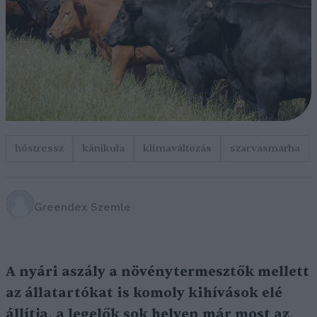
hőstressz
kánikula
klímaváltozás
szarvasmarha
Greendex Szemle
A nyári aszály a növénytermesztők mellett
az állatartókat is komoly kihívások elé
állítja, a legelők sok helyen már most az