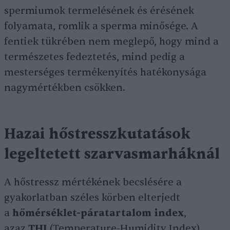
spermiumok termelésének és érésének
folyamata, romlik a sperma minősége. A
fentiek tükrében nem meglepő, hogy mind a
természetes fedeztetés, mind pedig a
mesterséges termékenyítés hatékonysága
nagymértékben csökken.
Hazai hőstresszkutatások
legeltetett szarvasmarháknál
A hőstressz mértékének becslésére a
gyakorlatban széles körben elterjedt
a
hőmérséklet-páratartalom index
,
azaz
THI
(Temperature-Humidity Index).