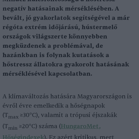
negatív hatásainak mérséklésében. A
bevált, jó gyakorlatok segítségével a már
régóta extrém időjárású, hústermelő
országok világszerte könnyebben
megküzdenek a problémával, de
hazánkban is folynak kutatások a
hőstressz állatokra gyakorolt hatásának
mérséklésével kapcsolatban.
A klímaváltozás hatására Magyarországon is
évről évre emelkedik a hőségnapok
(T
≥30°C), valamit a trópusi éjszakák
max
(T
≥20°C) száma (
HungaroMet,
min
Hőségindexek
). Ez azért kritikus, mert