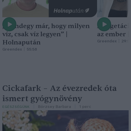
„Mindegy már, hogy milyen
A vegetáci
víz, csak víz legyen” |
az ember 
Holnapután
Greendex
29:5
Greendex
55:58
Cickafark – Az évezredek óta
ismert gyógynövény
Börzsey Barbara
1 perc
EGÉSZSÉGÜNK