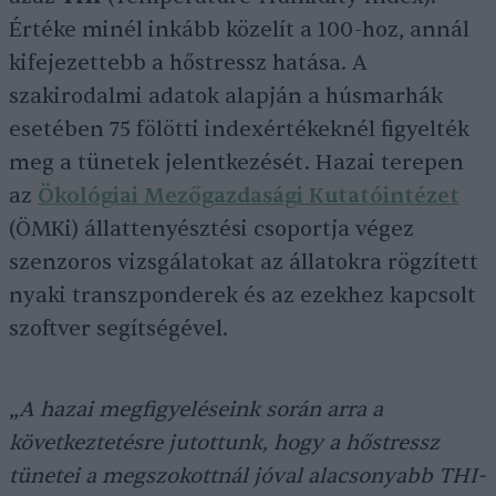
Értéke minél inkább közelít a 100-hoz, annál
kifejezettebb a hőstressz hatása. A
szakirodalmi adatok alapján a húsmarhák
esetében 75 fölötti indexértékeknél figyelték
meg a tünetek jelentkezését. Hazai terepen
az
Ökológiai Mezőgazdasági Kutatóintézet
(ÖMKi) állattenyésztési csoportja végez
szenzoros vizsgálatokat az állatokra rögzített
nyaki transzponderek és az ezekhez kapcsolt
szoftver segítségével.
„
A hazai megfigyeléseink során arra a
következtetésre jutottunk, hogy a hőstressz
tünetei a megszokottnál jóval alacsonyabb THI-