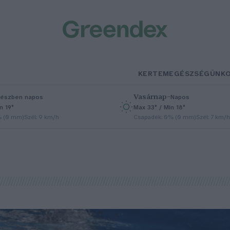
KERTEM
EGÉSZSÉGÜNK
Vasárnap
–
észben napos
Napos
n 19°
Max 33° / Min 18°
% (0 mm)
Szél: 9 km/h
Csapadék: 0% (0 mm)
Szél: 7 km/h