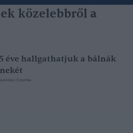
nek közelebbről a
5 éve hallgathatjuk a bálnák
nekét
reendex Szemle