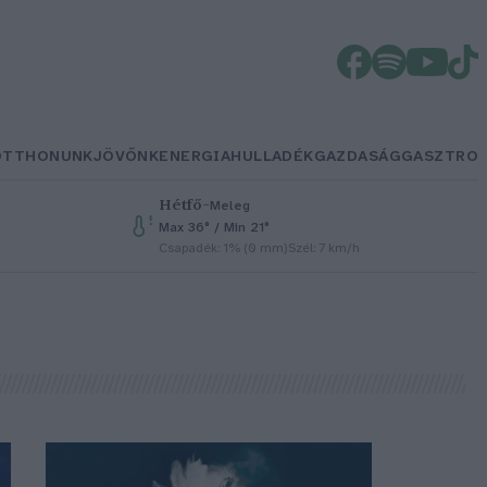
OTTHONUNK
JÖVŐNK
ENERGIA
HULLADÉK
GAZDASÁG
GASZTRO
Hétfő
–
Meleg
Max 36° / Min 21°
Csapadék: 1% (0 mm)
Szél: 7 km/h