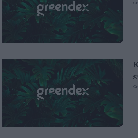
G
K
s
G