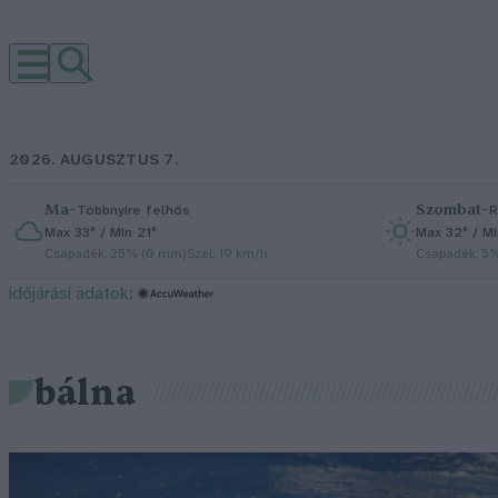
2026. AUGUSZTUS 7.
Ma
–
Szombat
–
Többnyire felhős
R
Max 33° / Min 21°
Max 32° / Mi
Csapadék: 25% (0 mm)
Szél: 19 km/h
Csapadék: 5
időjárási adatok:
bálna