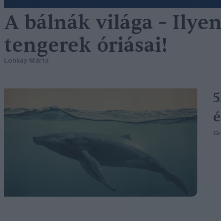
A bálnák világa – Ilye
tengerek óriásai!
Lonkay Márta
5
é
G