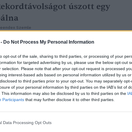
ekordtávolságot úszott egy
álna
reendex Szemle
 -
Do Not Process My Personal Information
to opt-out of the sale, sharing to third parties, or processing of your per
formation for targeted advertising by us, please use the below opt-out s
r selection. Please note that after your opt-out request is processed y
eing interest-based ads based on personal information utilized by us or
disclosed to third parties prior to your opt-out. You may separately opt-
Nagymamák fontossága az
losure of your personal information by third parties on the IAB’s list of
. This information may also be disclosed by us to third parties on the
IA
lővilágban: Érdekes tanulmány
Participants
that may further disclose it to other third parties.
zületett az emberek és a bálnák
menopauzájáról
l Data Processing Opt Outs
reendex Szemle