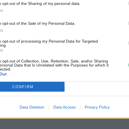
o opt-out of the Sharing of my personal data.
In
o opt-out of the Sale of my Personal Data.
In
to opt-out of processing my Personal Data for Targeted
ing.
In
o opt-out of Collection, Use, Retention, Sale, and/or Sharing
ersonal Data that Is Unrelated with the Purposes for which it
lected.
Out
anulhatnánk tőlük, mégis
CONFIRM
izsákmányoljuk őket –
ilmajánló
Data Deletion
Data Access
Privacy Policy
th Menyhért