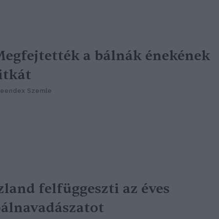
egfejtették a bálnák énekének
itkát
reendex Szemle
zland felfüggeszti az éves
álnavadászatot