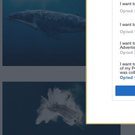
I want t
Opted 
I want t
Opted 
I want 
Advertis
Opted 
I want t
of my P
was col
Opted 
T
k
F
Tó