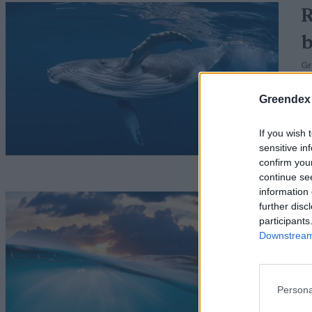
R
b
G
Greendex
If you wish 
sensitive in
confirm you
continue se
information 
further disc
participants
é
Downstream 
s
Persona
G