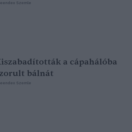
reendex Szemle
iszabadították a cápahálóba
zorult bálnát
reendex Szemle