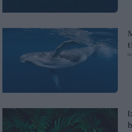
M
t
G
I
b