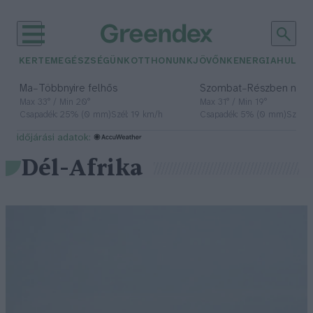
KERTEM
EGÉSZSÉGÜNK
OTTHONUNK
JÖVŐNK
ENERGIA
HULLA
–
–
Ma
Többnyire felhős
Szombat
Részben nap
Max 33° / Min 20°
Max 31° / Min 19°
Csapadék: 25% (0 mm)
Szél: 19 km/h
Csapadék: 5% (0 mm)
Szél: 
időjárási adatok:
Dél-Afrika