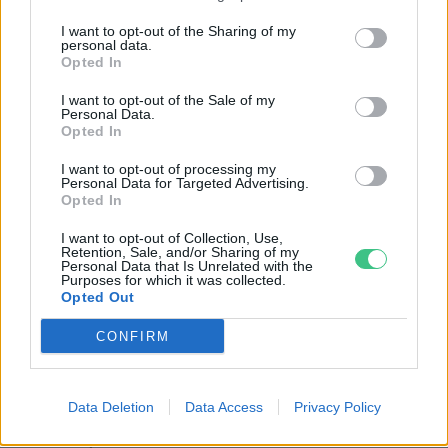
I want to opt-out of the Sharing of my
A vérző fa nem legenda
personal data.
Opted In
Greendex Szemle
I want to opt-out of the Sale of my
Personal Data.
Opted In
Az eddig ismertnél is ősibb lehet
I want to opt-out of processing my
Personal Data for Targeted Advertising.
az „emberiség bölcsője”
Opted In
Greendex szemle
I want to opt-out of Collection, Use,
Retention, Sale, and/or Sharing of my
Personal Data that Is Unrelated with the
Purposes for which it was collected.
Opted Out
CONFIRM
Rovatok
KERTEM
Data Deletion
Data Access
Privacy Policy
OTTHONUNK