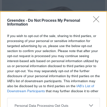
Greendex -
Do Not Process My Personal
Information
If you wish to opt-out of the sale, sharing to third parties, or
processing of your personal or sensitive information for
targeted advertising by us, please use the below opt-out
section to confirm your selection. Please note that after your
opt-out request is processed you may continue seeing
interest-based ads based on personal information utilized by
us or personal information disclosed to third parties prior to
Radioaktív izotópok
your opt-out. You may separately opt-out of the further
disclosure of your personal information by third parties on the
befecskendezésével küzdenek az
IAB’s list of downstream participants. This information may
orrszarvúak túléléséért
also be disclosed by us to third parties on the
IAB’s List of
Downstream Participants
that may further disclose it to other
Afrikában
third parties.
Greendex Szemle
Personal Data Processing Opt Outs