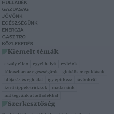
HULLADÉK
GAZDASÁG
JÖVŐNK
EGÉSZSÉGÜNK
ENERGIA
GASZTRO
KÖZLEKEDÉS
Kiemelt témák
aszály ellen
egyél helyit
erdeink
fókuszban az egészségünk
globális megoldások
időjárás és éghajlat
így építkezz
jövőnkről
kerti tippek-trükkök
madaraink
mit tegyünk a hulladékkal
Szerkesztőség