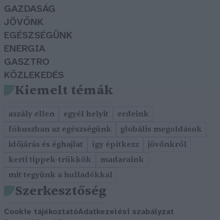
GAZDASÁG
JÖVŐNK
EGÉSZSÉGÜNK
ENERGIA
GASZTRO
KÖZLEKEDÉS
Kiemelt témák
aszály ellen
egyél helyit
erdeink
fókuszban az egészségünk
globális megoldások
időjárás és éghajlat
így építkezz
jövőnkről
kerti tippek-trükkök
madaraink
mit tegyünk a hulladékkal
Szerkesztőség
Cookie tájékoztató
Adatkezelési szabályzat