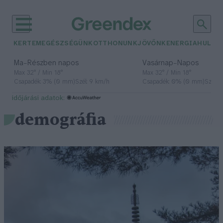
KERTEM
EGÉSZSÉGÜNK
OTTHONUNK
JÖVŐNK
ENERGIA
HULLA
–
–
Ma
Részben napos
Vasárnap
Napos
Max 32° / Min 18°
Max 32° / Min 18°
Csapadék: 3% (0 mm)
Szél: 9 km/h
Csapadék: 0% (0 mm)
Szél: 
időjárási adatok:
demográfia