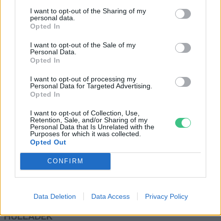
A fenntartható jövőhöz
I want to opt-out of the Sharing of my
fenntartható demográfiára van
personal data.
szükség
Opted In
Greendex Szemle
I want to opt-out of the Sale of my
Personal Data.
Opted In
Úgy tűnik csökkenésnek indult
I want to opt-out of processing my
Kína népessége
Personal Data for Targeted Advertising.
Opted In
Greendex Szemle
I want to opt-out of Collection, Use,
Retention, Sale, and/or Sharing of my
Personal Data that Is Unrelated with the
Purposes for which it was collected.
Opted Out
CONFIRM
Rovatok
KERTEM
Data Deletion
Data Access
Privacy Policy
OTTHONUNK
HULLADÉK