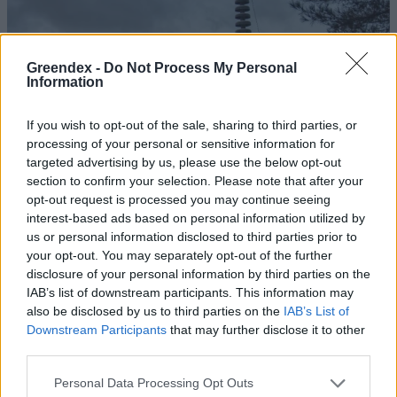
Greendex -
Do Not Process My Personal
Information
If you wish to opt-out of the sale, sharing to third parties, or
processing of your personal or sensitive information for
targeted advertising by us, please use the below opt-out
section to confirm your selection. Please note that after your
opt-out request is processed you may continue seeing
interest-based ads based on personal information utilized by
us or personal information disclosed to third parties prior to
your opt-out. You may separately opt-out of the further
Japán időzített demográfiai
disclosure of your personal information by third parties on the
bombája – Tényleg a robotok a
IAB’s list of downstream participants. This information may
also be disclosed by us to third parties on the
IAB’s List of
válasz?
Downstream Participants
that may further disclose it to other
third parties.
Greendex Szemle
Personal Data Processing Opt Outs