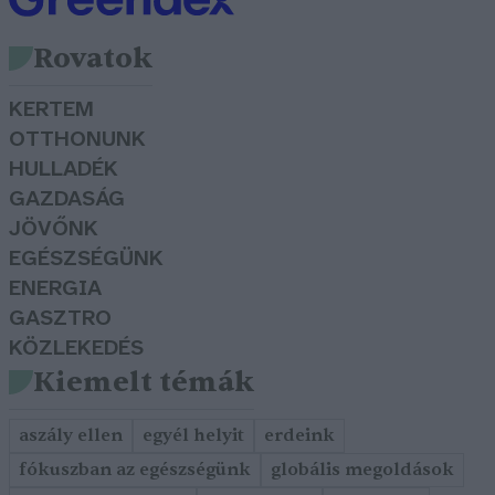
Rovatok
KERTEM
OTTHONUNK
HULLADÉK
GAZDASÁG
JÖVŐNK
EGÉSZSÉGÜNK
ENERGIA
GASZTRO
KÖZLEKEDÉS
Kiemelt témák
aszály ellen
egyél helyit
erdeink
fókuszban az egészségünk
globális megoldások