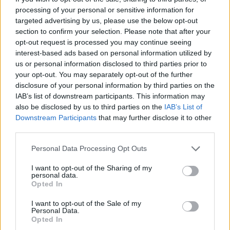
Miért érzik jól magukat a
processing of your personal or sensitive information for
denevérek a városokban?
targeted advertising by us, please use the below opt-out
Greendex Szemle
section to confirm your selection. Please note that after your
opt-out request is processed you may continue seeing
interest-based ads based on personal information utilized by
us or personal information disclosed to third parties prior to
Ismét látogatható a Fagyos-
your opt-out. You may separately opt-out of the further
barlang a Lengyel-Tátrában
disclosure of your personal information by third parties on the
Greendex Szemle
IAB’s list of downstream participants. This information may
also be disclosed by us to third parties on the
IAB’s List of
Downstream Participants
that may further disclose it to other
third parties.
Ragasztós csapdából szabadítottak
ki egy denevért
Personal Data Processing Opt Outs
Greendex Szemle
I want to opt-out of the Sharing of my
personal data.
Opted In
I want to opt-out of the Sale of my
Personal Data.
Növényporzó denevérek, a jövő
Opted In
múzeuma és egy vadonatúj