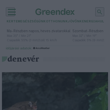
KERTEM
EGÉSZSÉGÜNK
OTTHONUNK
JÖVŐNK
ENERGIA
HULLA
–
–
Ma
Részben napos, heves zivatarokkal
Szombat
Részben na
Max 35° / Min 21°
Max 32° / Min 19°
Csapadék: 55% (3 mm)
Szél: 15 km/h
Csapadék: 5% (0 mm)
Szél:
időjárási adatok:
denevér