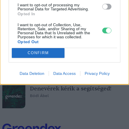
iskolakoncepció
I want to opt-out of processing my
Personal Data for Targeted Advertising.
Greendex Szemle
Opted In
I want to opt-out of Collection, Use,
Retention, Sale, and/or Sharing of my
Personal Data that Is Unrelated with the
Purposes for which it was collected.
Az élet nem csak lógás:
Opted Out
pillantsunk be a denevérek
világába!
CONFIRM
Pribéli Levente
Data Deletion
Data Access
Privacy Policy
Denevérek kérik a segítséged!
Bódi Ábel