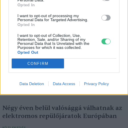
Personal Data.
Szedd magad őszibarack: itt vannak
Opted In
a legjobb lelőhelyek!
I want to opt-out of processing my
Personal Data for Targeted Advertising.
SZEMLE
Opted In
I want to opt-out of Collection, Use,
Retention, Sale, and/or Sharing of my
Personal Data that Is Unrelated with the
Purposes for which it was collected.
Opted Out
CONFIRM
Data Deletion
Data Access
Privacy Policy
Négy éven belül valósággá válhatnak az
elektromos repülőjáratok Európában
KÖZLEKEDÉS