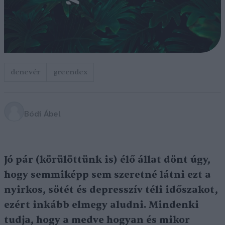
denevér
greendex
Bódi Ábel
Jó pár (körülöttünk is) élő állat dönt úgy,
hogy semmiképp sem szeretné látni ezt a
nyirkos, sötét és depresszív téli időszakot,
ezért inkább elmegy aludni. Mindenki
tudja, hogy a medve hogyan és mikor