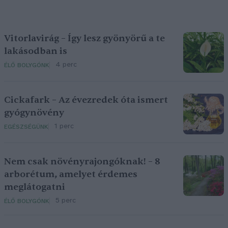
Vitorlavirág – Így lesz gyönyörű a te
lakásodban is
4 perc
ÉLŐ BOLYGÓNK
Cickafark – Az évezredek óta ismert
gyógynövény
1 perc
EGÉSZSÉGÜNK
Nem csak növényrajongóknak! – 8
arborétum, amelyet érdemes
meglátogatni
5 perc
ÉLŐ BOLYGÓNK