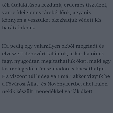
téli átalakításba kezdünk, érdemes tisztázni,
van-e ideiglenes társbérlőnk, ugyanis
könnyen a vesztüket okozhatjuk védett kis
barátainknak.
Ha pedig egy valamilyen okból megriadt és
elveszett denevért találunk, akkor ha nincs
fagy, nyugodtan megitathatjuk őket, majd egy
kis melegedő után szabadon is bocsáthatjuk.
Ha viszont túl hideg van már, akkor vigyük be
a Fővárosi Állat- és Növénykertbe, ahol külön
nekik készült menedékkel várják őket!