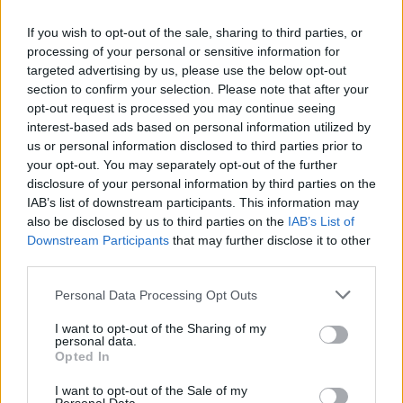
If you wish to opt-out of the sale, sharing to third parties, or
processing of your personal or sensitive information for
targeted advertising by us, please use the below opt-out
section to confirm your selection. Please note that after your
opt-out request is processed you may continue seeing
interest-based ads based on personal information utilized by
us or personal information disclosed to third parties prior to
your opt-out. You may separately opt-out of the further
disclosure of your personal information by third parties on the
IAB’s list of downstream participants. This information may
A vitorlavirág ideális szobanövény, hiszen kiválóan tűri a meleget
also be disclosed by us to third parties on the
IAB’s List of
és a fényszegény környezetet.
Downstream Participants
that may further disclose it to other
third parties.
Születésnapi programokkal várja a
Personal Data Processing Opt Outs
hétvégén a közönséget a 160 éves
I want to opt-out of the Sharing of my
Fővárosi Állatkert
personal data.
Opted In
ÉLŐ BOLYGÓNK
I want to opt-out of the Sale of my