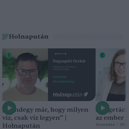
Holnapután
„Mindegy már, hogy milyen
A vegetáci
víz, csak víz legyen” |
az ember 
Holnapután
Greendex
29:5