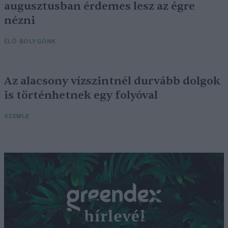
augusztusban érdemes lesz az égre
nézni
ÉLŐ BOLYGÓNK
Az alacsony vízszintnél durvább dolgok
is történhetnek egy folyóval
SZEMLE