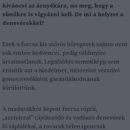
kíváncsi az árnyékára, no meg, hogy a
sünökre is vigyázni kell. De mi a helyzet a
denevérekkel?
Ezek a furcsa kis szőrös bőregerek sajnos nem
sok ember kedvencei, pedig többnyire
ártalmatlanok. Legalábbis semmiképp sem
erősítik azt a hiedelmet, miszerint vérszívó
gonosztevőkként garázdálkodnának
körülöttünk.
A madarakhoz képest furcsa röptű,
„szonárral” tájékozódó és vadászó denevérek
fő táplálékai, a rovarok télen igencsak