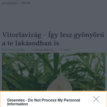
Greendex
55:58
Vitorlavirág – Így lesz gyönyörű
a te lakásodban is
Lonkay Márta
4 perc
ÉLŐ BOLYGÓNK
Greendex -
Do Not Process My Personal
Information