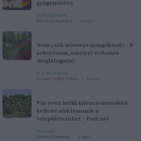
gyógynövény
EGÉSZSÉGÜNK
Börzsey Barbara
1 perc
Nem csak növényrajongóknak! – 8
arborétum, amelyet érdemes
meglátogatni
ÉLŐ BOLYGÓNK
Granát-Galló Tímea
5 perc
Pár éven belül szivacsvárosokká
kellene alakítanunk a
településeinket – Podcast
PODCAST
Novák Zsombor
2 perc