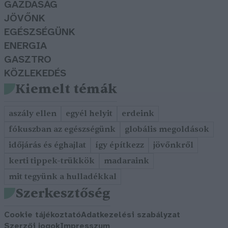
GAZDASÁG
JÖVŐNK
EGÉSZSÉGÜNK
ENERGIA
GASZTRO
KÖZLEKEDÉS
Kiemelt témák
aszály ellen
egyél helyit
erdeink
fókuszban az egészségünk
globális megoldások
időjárás és éghajlat
így építkezz
jövőnkről
kerti tippek-trükkök
madaraink
mit tegyünk a hulladékkal
Szerkesztőség
Cookie tájékoztató
Adatkezelési szabályzat
Szerzői jogok
Impresszum