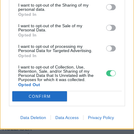
állatos hely Budapesten és
I want to opt-out of the Sharing of my
personal data.
környékén
Opted In
Greendex szemle
I want to opt-out of the Sale of my
Personal Data.
Opted In
Öko játszóház lomokból és
I want to opt-out of processing my
hulladékokból
Personal Data for Targeted Advertising.
Opted In
Pauer Krisztina
I want to opt-out of Collection, Use,
Retention, Sale, and/or Sharing of my
Personal Data that Is Unrelated with the
Purposes for which it was collected.
Opted Out
Rovatok
CONFIRM
KERTEM
Data Deletion
Data Access
Privacy Policy
OTTHONUNK
HULLADÉK