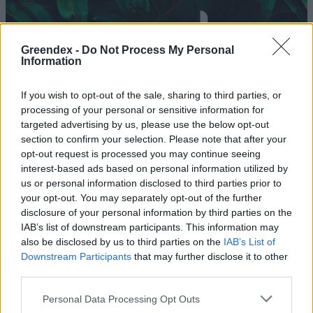
Greendex -
Do Not Process My Personal
Information
If you wish to opt-out of the sale, sharing to third parties, or
processing of your personal or sensitive information for
targeted advertising by us, please use the below opt-out
section to confirm your selection. Please note that after your
opt-out request is processed you may continue seeing
interest-based ads based on personal information utilized by
us or personal information disclosed to third parties prior to
your opt-out. You may separately opt-out of the further
Átadták a Vizek Háza
disclosure of your personal information by third parties on the
IAB’s list of downstream participants. This information may
élményparkot
also be disclosed by us to third parties on the
IAB’s List of
Greendex szemle
Downstream Participants
that may further disclose it to other
third parties.
Törpemalacok, nandu, ormányos
Personal Data Processing Opt Outs
medve és alpakák – 10 remek