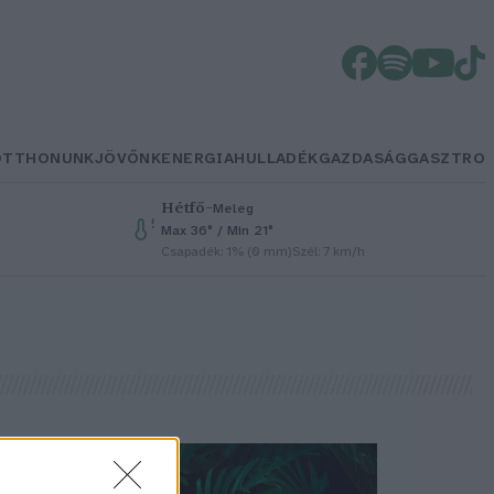
OTTHONUNK
JÖVŐNK
ENERGIA
HULLADÉK
GAZDASÁG
GASZTRO
Hétfő
–
Meleg
Max 36° / Min 21°
Csapadék: 1% (0 mm)
Szél: 7 km/h