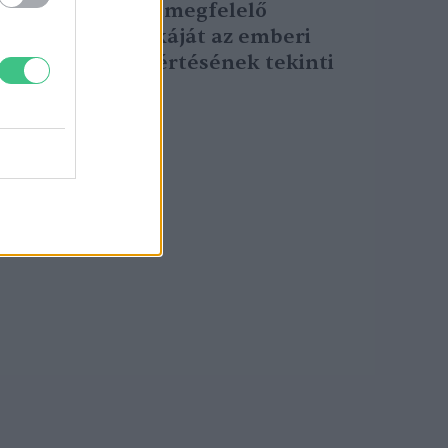
ország nem megfelelő
klímapolitikáját az emberi
jogok megsértésének tekinti
Greendex szemle