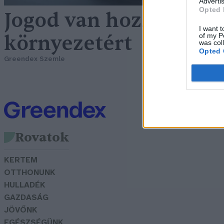
Advertis
Opted 
Jogod van hozzá: klím
I want t
környezetért
of my P
was col
Opted 
Greendex Szemle
Rovatok
KERTEM
OTTHONUNK
HULLADÉK
GAZDASÁG
JÖVŐNK
EGÉSZSÉGÜNK