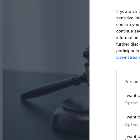
If you wish 
sensitive in
confirm you
continue se
information 
further disc
participants
Downstream 
Persona
I want t
Opted 
I want t
Opted 
I want 