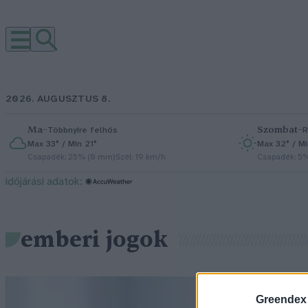
2026. AUGUSZTUS 8.
Ma
–
Szombat
–
Többnyire felhős
R
Max 33° / Min 21°
Max 32° / Mi
Csapadék: 25% (0 mm)
Szél: 19 km/h
Csapadék: 5
időjárási adatok:
emberi jogok
Greendex