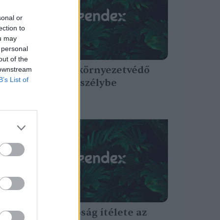
sonal or
ection to
ou may
 personal
out of the
Egyre több környezetvédő
 downstream
B’s List of
kerül életveszélybe
világszerte
Greendex szemle
A belga bíróság ítélete az