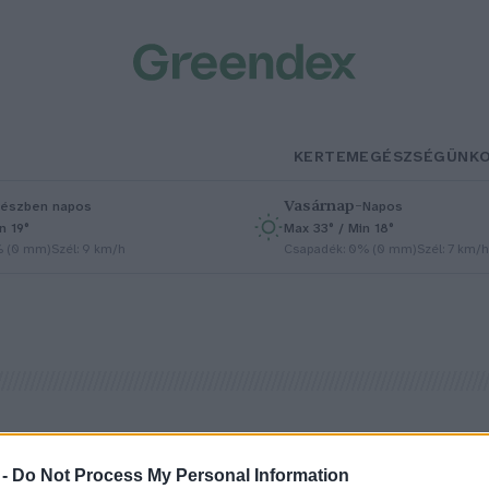
KERTEM
EGÉSZSÉGÜNK
Vasárnap
–
észben napos
Napos
n 19°
Max 33° / Min 18°
% (0 mm)
Szél: 9 km/h
Csapadék: 0% (0 mm)
Szél: 7 km/h
 -
Do Not Process My Personal Information