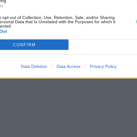
ing.
In
aperek az egészséges
o opt-out of Collection, Use, Retention, Sale, and/or Sharing
ersonal Data that Is Unrelated with the Purposes for which it
lected.
Out
CONFIRM
Data Deletion
Data Access
Privacy Policy