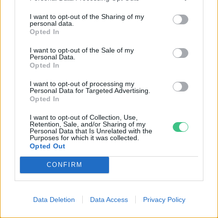
Térítésmentesen ad energetikai
I want to opt-out of the Sharing of my
tanácsokat a Magyar Mérnöki
personal data.
Kamara
Opted In
Greendex Szemle
I want to opt-out of the Sale of my
Personal Data.
Opted In
A jó energetikai besorolású
I want to opt-out of processing my
ingatlanokért akár 5-15%-kal
Personal Data for Targeted Advertising.
többet is el lehet kérni
Opted In
Greendex
I want to opt-out of Collection, Use,
Retention, Sale, and/or Sharing of my
Personal Data that Is Unrelated with the
Purposes for which it was collected.
Opted Out
CONFIRM
Rovatok
KERTEM
Data Deletion
Data Access
Privacy Policy
OTTHONUNK