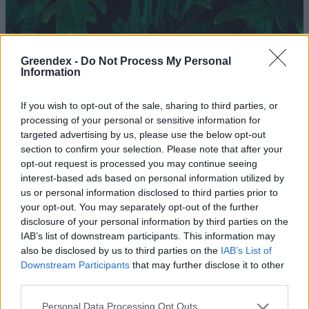
Greendex -
Do Not Process My Personal
Information
If you wish to opt-out of the sale, sharing to third parties, or
processing of your personal or sensitive information for
targeted advertising by us, please use the below opt-out
section to confirm your selection. Please note that after your
opt-out request is processed you may continue seeing
interest-based ads based on personal information utilized by
us or personal information disclosed to third parties prior to
your opt-out. You may separately opt-out of the further
disclosure of your personal information by third parties on the
Hogyan lesz zöld és fenntartható
IAB’s list of downstream participants. This information may
also be disclosed by us to third parties on the
IAB’s List of
a házunk?
Downstream Participants
that may further disclose it to other
Greendex szemle
third parties.
Personal Data Processing Opt Outs