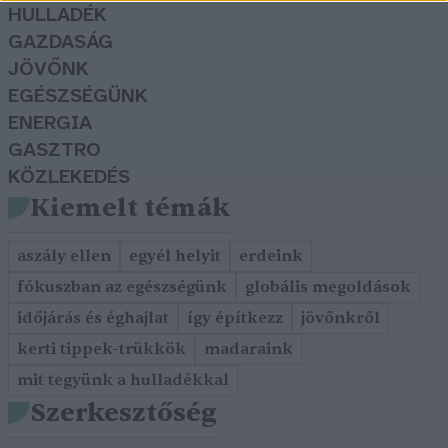
HULLADÉK
GAZDASÁG
JÖVŐNK
EGÉSZSÉGÜNK
ENERGIA
GASZTRO
KÖZLEKEDÉS
Kiemelt témák
aszály ellen
egyél helyit
erdeink
fókuszban az egészségünk
globális megoldások
időjárás és éghajlat
így építkezz
jövőnkről
kerti tippek-trükkök
madaraink
mit tegyünk a hulladékkal
Szerkesztőség