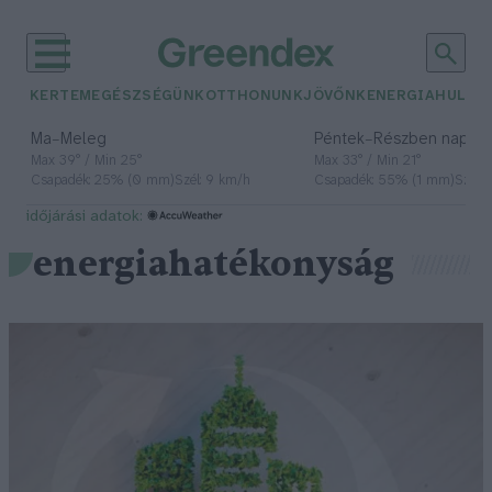
KERTEM
EGÉSZSÉGÜNK
OTTHONUNK
JÖVŐNK
ENERGIA
HULLA
–
–
Ma
Meleg
Péntek
Részben napos, 
Max 39° / Min 25°
Max 33° / Min 21°
Csapadék: 25% (0 mm)
Szél: 9 km/h
Csapadék: 55% (1 mm)
Szél: 
időjárási adatok:
energiahatékonyság