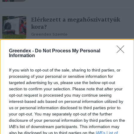
Elérkezett a megahőszivattyúk
kora?
Greendex Szemle
Greendex -
Do Not Process My Personal
Information
Hogyan segíti a Tisza Erőmű a
hazai villamosenergia-rendszert?
If you wish to opt-out of the sale, sharing to third parties, or
Greendex Szemle
processing of your personal or sensitive information for
targeted advertising by us, please use the below opt-out
section to confirm your selection. Please note that after your
opt-out request is processed you may continue seeing
interest-based ads based on personal information utilized by
KlimaKover – Megoldás lehet a
us or personal information disclosed to third parties prior to
közterek hűtésére?
your opt-out. You may separately opt-out of the further
Greendex Szemle
disclosure of your personal information by third parties on the
IAB’s list of downstream participants. This information may
also be disclosed by us to third parties on the
IAB’s List of