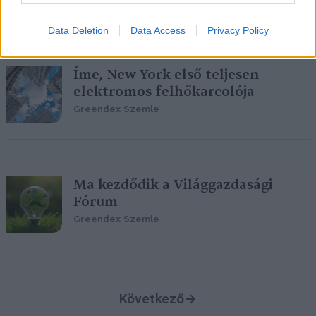
Greendex Szemle
Data Deletion
Data Access
Privacy Policy
Íme, New York első teljesen
elektromos felhőkarcolója
Greendex Szemle
Ma kezdődik a Világgazdasági
Fórum
Greendex Szemle
Következő
→