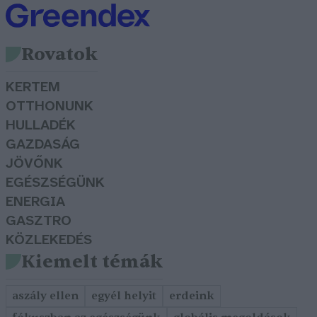
Rovatok
KERTEM
OTTHONUNK
HULLADÉK
GAZDASÁG
JÖVŐNK
EGÉSZSÉGÜNK
ENERGIA
GASZTRO
KÖZLEKEDÉS
Kiemelt témák
aszály ellen
egyél helyit
erdeink