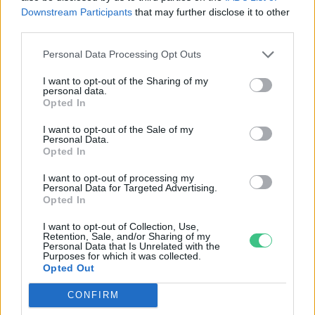
Downstream Participants
that may further disclose it to other
third parties.
Mit tartalmaz az
Personal Data Processing Opt Outs
energiahatékonysági szakpolitikai
csomag?
I want to opt-out of the Sharing of my
personal data.
Greendex Szemle
Opted In
I want to opt-out of the Sale of my
Personal Data.
Opted In
Óriási világcsúccsal védte meg
címét a SZEnergy Team
I want to opt-out of processing my
Personal Data for Targeted Advertising.
Greendex Szemle
Opted In
I want to opt-out of Collection, Use,
Retention, Sale, and/or Sharing of my
Personal Data that Is Unrelated with the
Purposes for which it was collected.
Mely energiatakarékossági
Opted Out
rendeleteit vonták vissza Joe
CONFIRM
Bidennek?