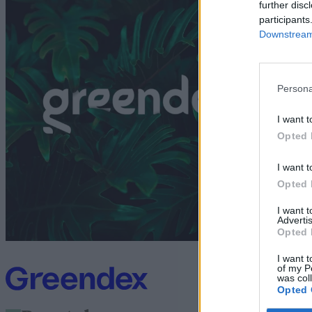
further disc
G
participants
Downstream 
Persona
I want t
Opted 
I want t
Opted 
I want 
Advertis
Opted 
I want t
of my P
was col
Opted 