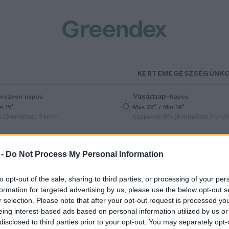
KERTEM
EGÉSZSÉGÜNK
Vasárnap
–
észben napos
Napos
n 19°
Max 33° / Min 18°
% (0 mm)
Szél: 9 km/h
Csapadék: 0% (0 mm)
Szél: 7 km/h
 -
Do Not Process My Personal Information
to opt-out of the sale, sharing to third parties, or processing of your per
formation for targeted advertising by us, please use the below opt-out s
r selection. Please note that after your opt-out request is processed y
i fán terem az agrárerdészet?
eing interest-based ads based on personal information utilized by us or
disclosed to third parties prior to your opt-out. You may separately opt-