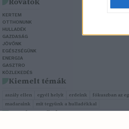
Rovatok
KERTEM
OTTHONUNK
HULLADÉK
GAZDASÁG
JÖVŐNK
EGÉSZSÉGÜNK
ENERGIA
GASZTRO
KÖZLEKEDÉS
Kiemelt témák
aszály ellen
egyél helyit
erdeink
fókuszban az e
madaraink
mit tegyünk a hulladékkal
Szerkesztőség
Cookie tájékoztató
Adatkezelési szabályzat
Szerzői jog