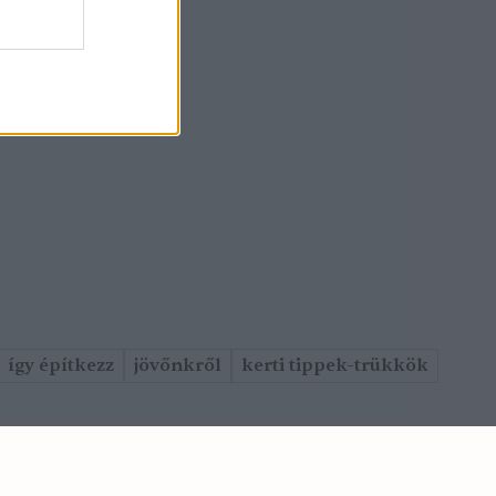
így építkezz
jövőnkről
kerti tippek-trükkök