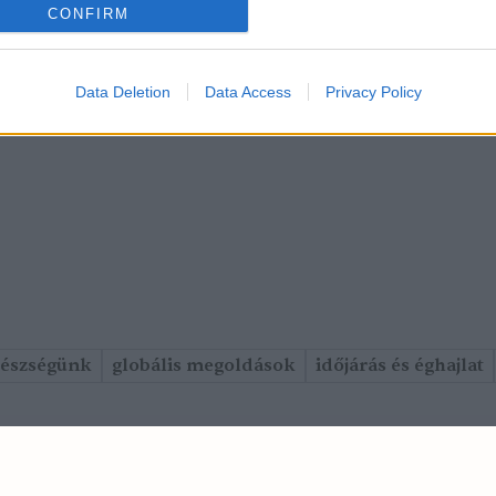
CONFIRM
Data Deletion
Data Access
Privacy Policy
gészségünk
globális megoldások
időjárás és éghajlat
ok
Impresszum