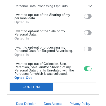
Greendex Szemle
Personal Data Processing Opt Outs
I want to opt-out of the Sharing of my
personal data.
Opted In
Szavazás 2024 év lepkéjéről
Greendex Szemle
I want to opt-out of the Sale of my
Personal Data.
Opted In
I want to opt-out of processing my
Personal Data for Targeted Advertising.
Szavazz Te is! Segíts kiválasztani a
Opted In
2023-as év lepkéjét!
I want to opt-out of Collection, Use,
Pribéli Levente
Retention, Sale, and/or Sharing of my
Personal Data that Is Unrelated with the
Purposes for which it was collected.
Opted Out
CONFIRM
Rovatok
Data Deletion
Data Access
Privacy Policy