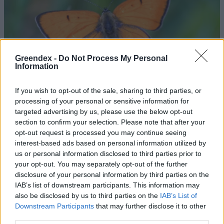
Greendex -
Do Not Process My Personal
Information
If you wish to opt-out of the sale, sharing to third parties, or
processing of your personal or sensitive information for
targeted advertising by us, please use the below opt-out
section to confirm your selection. Please note that after your
opt-out request is processed you may continue seeing
interest-based ads based on personal information utilized by
Veszélyeztetett faj képviselője az
us or personal information disclosed to third parties prior to
idei év lepkéje
your opt-out. You may separately opt-out of the further
disclosure of your personal information by third parties on the
Greendex Szemle
IAB’s list of downstream participants. This information may
also be disclosed by us to third parties on the
IAB’s List of
Downstream Participants
that may further disclose it to other
Mutatós faj képviselője lett az Év
third parties.
lepkéje