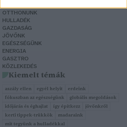
KERTEM
OTTHONUNK
HULLADÉK
GAZDASÁG
JÖVŐNK
EGÉSZSÉGÜNK
ENERGIA
GASZTRO
KÖZLEKEDÉS
Kiemelt témák
aszály ellen
egyél helyit
erdeink
fókuszban az egészségünk
globális megoldások
időjárás és éghajlat
így építkezz
jövőnkről
kerti tippek-trükkök
madaraink
mit tegyünk a hulladékkal