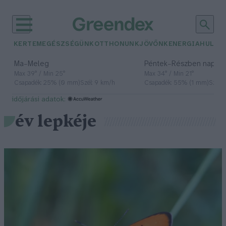
KERTEM
EGÉSZSÉGÜNK
OTTHONUNK
JÖVŐNK
ENERGIA
HULLA
–
–
Ma
Meleg
Péntek
Részben napos, 
Max 39° / Min 25°
Max 34° / Min 21°
Csapadék: 25% (0 mm)
Szél: 9 km/h
Csapadék: 55% (1 mm)
Szél: 
időjárási adatok:
év lepkéje