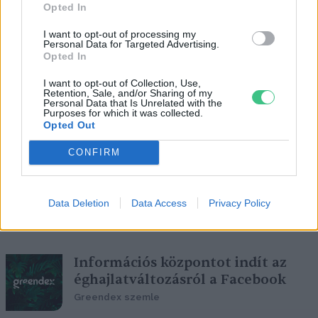
Opted In
Nem lesz olyan egyszerű a
klímaválság tagadóinak dolga
I want to opt-out of processing my
Personal Data for Targeted Advertising.
Greendex Szemle
Opted In
I want to opt-out of Collection, Use,
Retention, Sale, and/or Sharing of my
Personal Data that Is Unrelated with the
Purposes for which it was collected.
Meddig tart a szabad akaratunk,
Opted Out
ha a közösségi platformokon
CONFIRM
élünk? – Netflix: The social
dilemma
Novák Zsombor
Data Deletion
Data Access
Privacy Policy
Információs központot indít az
éghajlatváltozásról a Facebook
Greendex szemle