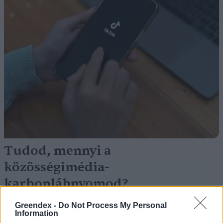
Tudod, mennyi a
közösségimédia-
karbonlábnyomod?
Hajas Gyula Bence
Greendex -
Do Not Process My Personal
Information