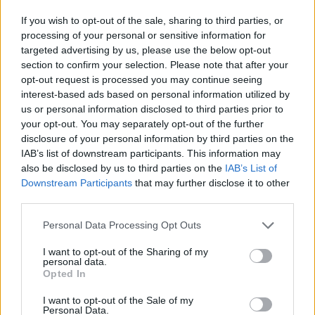
A Pinterest keményen nekimegy a
klímaváltozást tagadó posztoknak
If you wish to opt-out of the sale, sharing to third parties, or
processing of your personal or sensitive information for
Greendex Szemle
targeted advertising by us, please use the below opt-out
section to confirm your selection. Please note that after your
opt-out request is processed you may continue seeing
Elégséges erőfeszíteseket tesz a
interest-based ads based on personal information utilized by
Facebook a klímaváltozással
us or personal information disclosed to third parties prior to
your opt-out. You may separately opt-out of the further
kapcsolatos álhírek terjedésének
disclosure of your personal information by third parties on the
megakadályozására?
IAB’s list of downstream participants. This information may
Greendex szemle
also be disclosed by us to third parties on the
IAB’s List of
Downstream Participants
that may further disclose it to other
third parties.
Bejelentették: a Facebook ma már
100 százalékban ingyenáramról
Personal Data Processing Opt Outs
működik
I want to opt-out of the Sharing of my
personal data.
Greendex szemle
Opted In
I want to opt-out of the Sale of my
Personal Data.