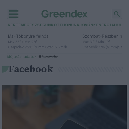
KERTEM
EGÉSZSÉGÜNK
OTTHONUNK
JÖVŐNK
ENERGIA
HULLA
–
–
Ma
Többnyire felhős
Szombat
Részben nap
Max 33° / Min 20°
Max 31° / Min 19°
Csapadék: 25% (0 mm)
Szél: 19 km/h
Csapadék: 5% (0 mm)
Szél: 
időjárási adatok:
Facebook